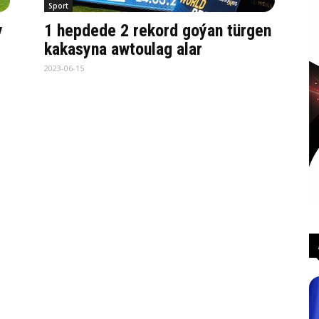
Sport
y
1 hepdede 2 rekord goýan türgen
kakasyna awtoulag alar
2023-06-15