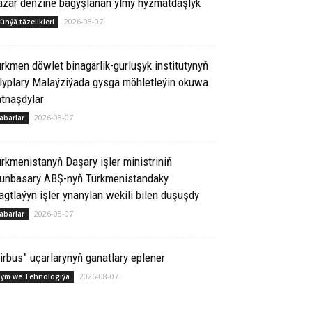
azar deňzine bagyşlanan ylmy hyzmatdaşlyk
2026-08-07
ünýä täzelikleri
rkmen döwlet binagärlik-gurluşyk institutynyň
lyplary Malaýziýada gysga möhletleýin okuwa
tnaşdylar
2026-08-07
abarlar
rkmenistanyň Daşary işler ministriniň
runbasary ABŞ-nyň Türkmenistandaky
gtlaýyn işler ynanylan wekili bilen duşuşdy
2026-08-07
abarlar
irbus” uçarlarynyň ganatlary eplener
2026-08-07
lym we Tehnologiýa