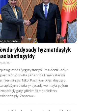
ünýä täzelikleri
öwda-ykdysady hyzmatdaşlyk
aslahatlaşyldy
26-08-07
nji awgustda Gyrgyzystanyň Prezidenti Sadyr
parow Çolpon-Ata şäherinde Ermenistanyň
emýer-ministri Nikol Paşinýan bilen duşuşyp,
itaraplaýyn söwda-ykdysady we maýa goýum
zmatdaşlygyny giňeltmek meselelerini
slahatlaşdy. Žaparow...