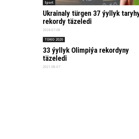
Sport
Ukrainaly türgen 37 ýyllyk taryh
rekordy täzeledi
2024-07-08
TOKIO 2020
33 ýyllyk Olimpiýa rekordyny
täzeledi
2021-08-07