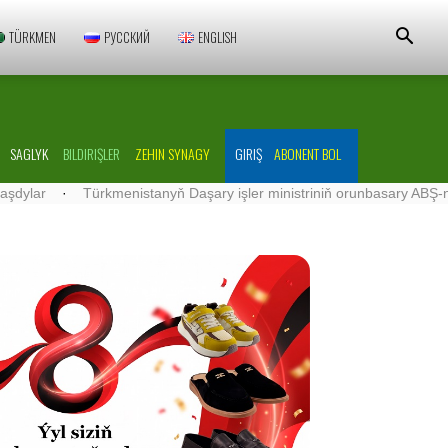
TÜRKMEN
РУССКИЙ
ENGLISH
SAGLYK
BILDIRIŞLER
ZEHIN SYNAGY
GIRIŞ
ABONENT BOL
·
Türkmenistanyň Daşary işler ministriniň orunbasary ABŞ-nyň Türk