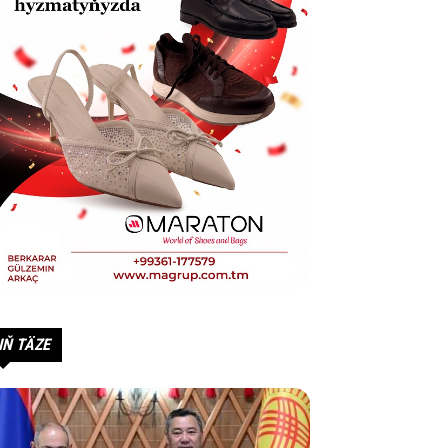
IŇ TÄZE