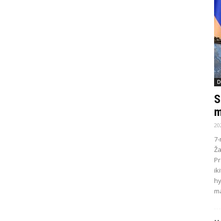
D
S
m
20
7-
Ža
Pr
ik
hy
ma