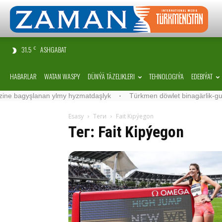
31.5
ASHGABAT
C
HABARLAR
WATAN WASPY
DÜNÝÄ TÄZELIKLERI
TEHNOLOGIÝA
EDEBIÝAT
gyşlanan ylmy hyzmatdaşlyk
·
Türkmen döwlet binagärlik-gurluşyk i
Esasy
Теги
Fait Kipýegon
Тег: Fait Kipýegon