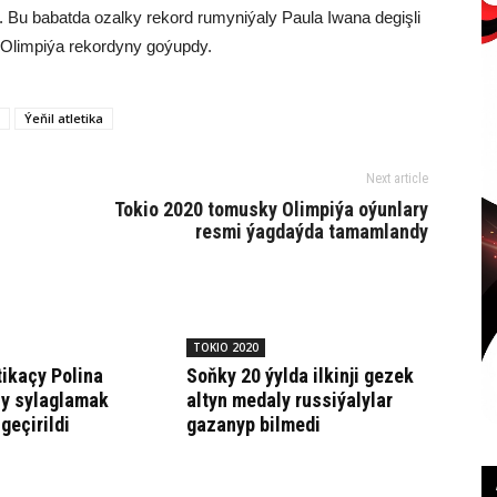
. Bu babatda ozalky rekord rumyniýaly Paula Iwana degişli
en Olimpiýa rekordyny goýupdy.
Ýeňil atletika
Next article
Tokio 2020 tomusky Olimpiýa oýunlary
resmi ýagdaýda tamamlandy
TOKIO 2020
tikaçy Polina
Soňky 20 ýylda ilkinji gezek
y sylaglamak
altyn medaly russiýalylar
geçirildi
gazanyp bilmedi