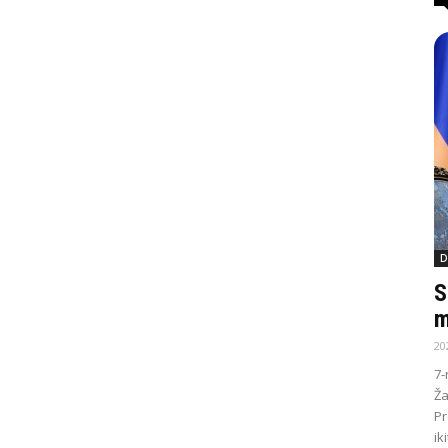
D
S
m
20
7-
Ža
Pr
ik