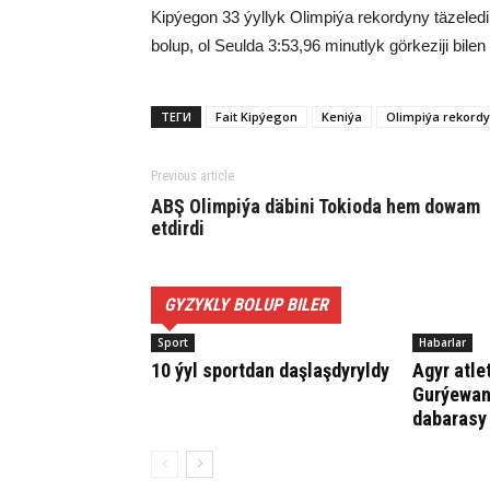
Kipýegon 33 ýyllyk Olimpiýa rekordyny täzeledi
bolup, ol Seulda 3:53,96 minutlyk görkeziji bil
ТЕГИ
Fait Kipýegon
Keniýa
Olimpiýa rekordy
Previous article
ABŞ Olimpiýa däbini Tokioda hem dowam
etdirdi
GYZYKLY BOLUP BILER
Sport
Habarlar
10 ýyl sportdan daşlaşdyryldy
Agyr atle
Gurýewan
dabarasy 