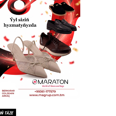
IŇ TÄZE