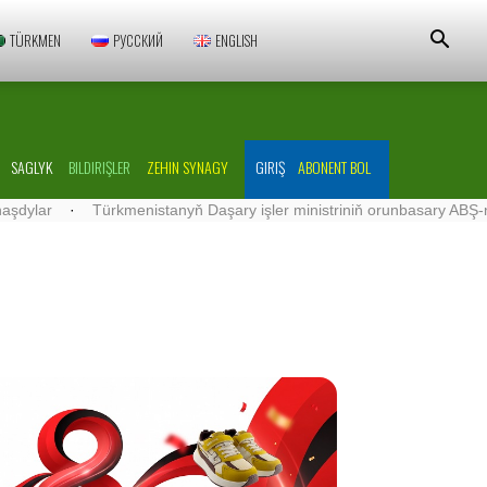
TÜRKMEN
РУССКИЙ
ENGLISH
SAGLYK
BILDIRIŞLER
ZEHIN SYNAGY
GIRIŞ
ABONENT BOL
r
·
Türkmenistanyň Daşary işler ministriniň orunbasary ABŞ-nyň Tür