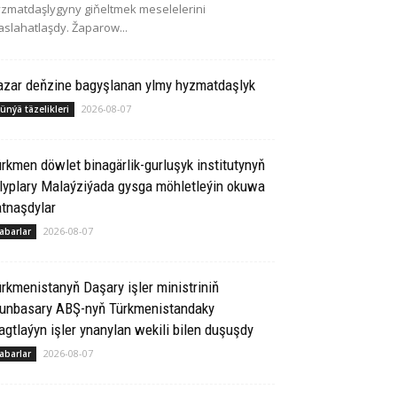
zmatdaşlygyny giňeltmek meselelerini
slahatlaşdy. Žaparow...
azar deňzine bagyşlanan ylmy hyzmatdaşlyk
2026-08-07
ünýä täzelikleri
rkmen döwlet binagärlik-gurluşyk institutynyň
lyplary Malaýziýada gysga möhletleýin okuwa
tnaşdylar
2026-08-07
abarlar
rkmenistanyň Daşary işler ministriniň
runbasary ABŞ-nyň Türkmenistandaky
gtlaýyn işler ynanylan wekili bilen duşuşdy
2026-08-07
abarlar