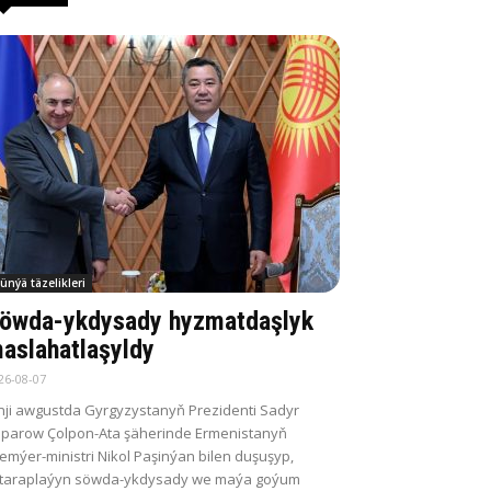
ünýä täzelikleri
öwda-ykdysady hyzmatdaşlyk
aslahatlaşyldy
26-08-07
nji awgustda Gyrgyzystanyň Prezidenti Sadyr
parow Çolpon-Ata şäherinde Ermenistanyň
emýer-ministri Nikol Paşinýan bilen duşuşyp,
itaraplaýyn söwda-ykdysady we maýa goýum