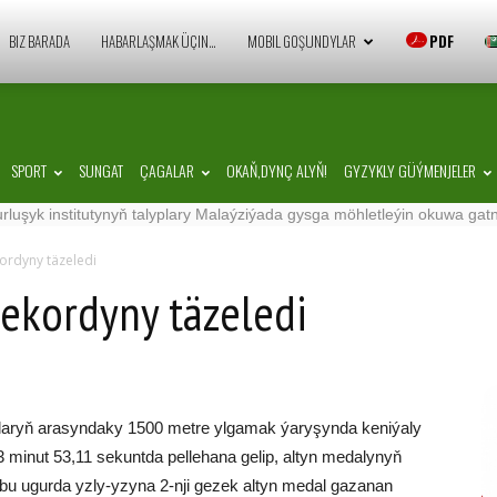
Zaman
BIZ BARADA
HABARLAŞMAK ÜÇIN…
MOBIL GOŞUNDYLAR
PDF
Türkmenistan
SPORT
SUNGAT
ÇAGALAR
OKAŇ,DYNÇ ALYŇ!
GYZYKLY GÜÝMENJELER
institutynyň talyplary Malaýziýada gysga möhletleýin okuwa gatnaşdyla
kordyny täzeledi
rekordyny täzeledi
anlaryň arasyndaky 1500 metre ylgamak ýaryşynda keniýaly
 minut 53,11 sekuntda pellehana gelip, altyn medalynyň
, bu ugurda yzly-yzyna 2-nji gezek altyn medal gazanan