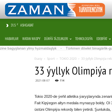
31.5
ASHGABAT
C
HABARLAR
WATAN WASPY
DÜNÝÄ TÄZELIKLERI
TEHNOLOGIÝA
EDEBIÝAT
agyşlanan ylmy hyzmatdaşlyk
·
Türkmen döwlet binagärlik-gurluşyk 
Esasy
Sport
TOKIO 2020
33 ýyllyk Olimpiýa re
33 ýyllyk Olimpiýa 
2021-08-07
114
Tokio 2020-de ýeňil atletika ýaryşlarynda zen
Fait Kipýegon altyn medala mynasyp boldy. Ol 3
üstüni Olimpiýa rekordy bilen ýetirdi. Şunlukda