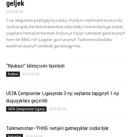
geljek
2026-08-06
5-nji awgustda paýtagtymyzdaky «Ýyldyz» myhmanhanasynda
Gurbanguly Berdimuhamedow adyndaky Howandarlyga mätäç
çagalara hemaýat bermek boýunça haýyr-sahawat gaznasynyň
hem-de BMG-niň Çagalar gaznasynyň Türkmenistandaky
wekilhanasynyň bilelikde guramagynda...
“Nýukasl” tälimçisini täzeledi
2026-08-06
Futbol
UEFA Çempionlar Ligasynda 3-nji saýlama tapgyryň 1-nji
duşuşyklary geçirildi
2026-08-06
UEFA Çempionlar Ligasy
Türkmenistan–ÝHHG: netijeli gatnaşyklar ösdürilýär
2026-08-06
Habarlar