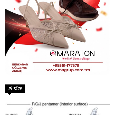
IŇ TÄZE