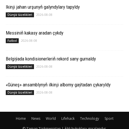
Ikinji jahan urşunyň galyndylary tapyldy
2026-08-08
Dünýä täzelikleri
Messiniň kakasy aradan çykdy
2026-08-08
Futbol
Belgiýada kondisionerleriň rekord sany gurnaldy
2026-08-08
Dünýä täzelikleri
«Güneş» ansamblynyň ilkinji albomy gaýtadan çykaryldy
2026-08-08
Dünýä täzelikleri
Home
News
World
Lifehack
Technology
Sport
© Zaman Türkmenistan | Ähli hukuklary goralandyr.