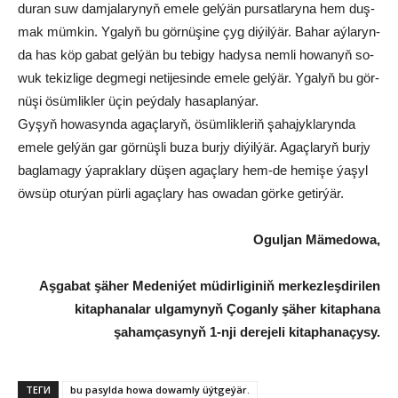
du­ran suw dam­ja­la­ry­nyň eme­le gel­ýän pur­sat­la­ry­na hem duş­
mak müm­kin. Yga­lyň bu gör­nü­şi­ne çyg di­ýil­ýär. Ba­har aý­la­ryn­
da has köp ga­bat gel­ýän bu te­bi­gy ha­dy­sa nem­li ho­wa­nyň so­
wuk te­kiz­li­ge deg­me­gi ne­ti­je­sin­de eme­le gel­ýär. Yga­lyň bu gör­
nü­şi ösüm­lik­ler üçin peý­da­ly ha­sap­lan­ýar.
Gy­şyň ho­wa­syn­da agaç­la­ryň, ösüm­lik­le­riň şa­ha­jyk­la­ryn­da
eme­le gel­ýän gar gör­nüş­li bu­za bur­jy di­ýil­ýär. Agaç­la­ryň bur­jy
bag­la­ma­gy ýap­rak­la­ry dü­şen agaç­la­ry hem-de he­mi­şe ýa­şyl
öw­süp otur­ýan pür­li agaç­la­ry has owa­dan gör­ke ge­tir­ýär.
Oguljan Mämedowa,
Aşgabat şäher Medeniýet müdirliginiň merkezleşdirilen
kitaphanalar ulgamynyň Çoganly şäher kitaphana
şahamçasynyň 1-nji derejeli kitaphanaçysy.
ТЕГИ
bu pa­syl­da ho­wa do­wam­ly üýt­ge­ýär.