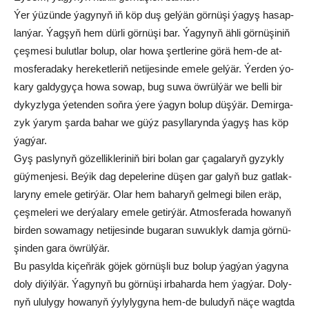
Ýer ýü­zün­de ýa­gy­nyň iň köp duş gel­ýän gör­nü­şi ýa­gyş ha­sap­
lan­ýar. Ýag­şyň hem dür­li gör­nü­şi bar. Ýa­gy­nyň äh­li gör­nü­şi­niň
çeş­me­si bu­lut­lar bo­lup, olar ho­wa şert­le­ri­ne gö­rä hem-de at­
mos­fe­ra­da­ky he­re­ket­le­riň ne­ti­je­sin­de eme­le gel­ýär. Ýer­den ýo­
ka­ry gal­dy­gy­ça ho­wa so­wap, bug su­wa öw­rül­ýär we bel­li bir
dy­kyz­ly­ga ýe­ten­den soň­ra ýe­re ýa­gyn bo­lup düş­ýär. De­mir­ga­
zyk ýa­rym şar­da ba­har we güýz pa­syl­la­ryn­da ýa­gyş has köp
ýag­ýar.
Gyş pas­ly­nyň gö­zel­lik­le­ri­niň bi­ri bo­lan gar ça­ga­la­ryň gy­zyk­ly
güý­men­je­si. Be­ýik dag de­pe­le­ri­ne dü­şen gar ga­lyň buz gat­lak­
la­ry­ny eme­le ge­tir­ýär. Olar hem ba­ha­ryň gel­me­gi bi­len eräp,
çeş­me­le­ri we der­ýa­la­ry eme­le ge­tir­ýär. At­mos­fe­ra­da ho­wa­nyň
bir­den so­wa­ma­gy ne­ti­je­sin­de bu­ga­ran su­wuk­lyk dam­ja gör­nü­
şin­den ga­ra öw­rül­ýär.
Bu pa­syl­da ki­çeň­räk gö­jek gör­nüş­li buz bo­lup ýag­ýan ýa­gy­na
do­ly di­ýil­ýär. Ýa­gy­nyň bu gör­nü­şi ir­ba­har­da hem ýag­ýar. Do­ly­
nyň ulu­ly­gy ho­wa­nyň ýy­ly­ly­gy­na hem-de bu­lu­dyň nä­çe wagt­da