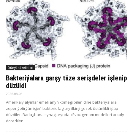
Dünýä täzelikleri
Bakteriýalara garşy täze serişdeler işlenip
düzüldi
2026-08-08
Amerikaly alymlar emeli aňyň kömegi bilen diňe bakteriýalara
zeper ýetirýän işjeň bakteriofaglary ilkinji gezek üstünlikli işläp
düzdiler. Barlaghana synaglarynda «Evo» genom modelleri arkaly
döredilen...