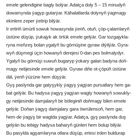
eme­le ge­len­di­gi­ne bag­ly bol­ýar. Adat­ça do­ly 5 – 15 mi­nu­dyň
do­wa­myn­da ýa­gyp gu­tar­ýar. Kä­ha­lat­lar­da do­ly­nyň ýag­ma­gy
ekin­le­re ze­per ýe­ti­rip bil­ýär.
Ir er­ti­riň ümür­li so­wuk ho­wa­syn­da ýe­riň, otuň, çöp-ça­lam­la­ryň
üs­tü­ne dü­şüp, ýu­ka­jyk ak ör­tük eme­le gel­ýär. Gar toz­ga­jyk­la­
ryna meňzeş bolan yga­lyň bu gör­nü­şi­ne gy­raw di­ýil­ýär. Gy­ra­
wyň düş­me­gi üçin ho­wa­nyň de­re­je­si 0-dan pes bol­ma­ly­dyr.
Yga­lyň bu gör­nü­şi su­wuň bu­ga­ryp ýo­ka­ry ga­lan ba­dy­na doň­
ma­gy ne­ti­je­sin­de eme­le gel­ýär. Gy­raw di­ňe ot-çö­püň üs­tü­ne
däl, ýe­riň ýü­zü­ne hem düş­ýär.
Gyş pas­lyn­da gar ga­ty­şyk­ly ýa­gyş ýag­ýan pur­sat­la­ry hem ga­
bat gel­ýär. Bu ha­dy­sa ýa­gyş ýag­ýan wag­ty ho­wa­nyň so­wuk­ly­
gy ne­ti­je­sin­de dam­ja­la­ryň bir bö­le­gi­niň doň­ma­gy bi­len eme­le
gel­ýär. Do­ňan ýa­gyş dam­ja­la­ry ga­ra öw­rü­len­soň, hem gar,
hem-de ýa­gyş bir wagt­da ýag­ýar. Adat­ça, gyş pas­lyn­da duş
gel­ýän bu te­bi­gy ha­dy­sa ba­ha­ryň gün­le­ri hem bo­lup bil­ýär.
Bu pa­syl­da ag­şam­la­ry­na ot­la­ra dü­şüp, er­te­si ir­den bul­du­rap