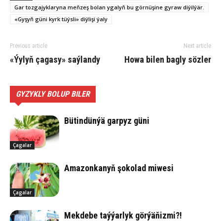
Gar toz­ga­jyk­la­ryna meňzeş bolan yga­lyň bu gör­nü­şi­ne gy­raw di­ýil­ýär.
«Gy­şyň gü­ni kyrk tüýs­li» diý­li­şi ýa­ly
Previous article
Next article
«Ýy­lyň ça­ga­sy» saý­la­ndy
Ho­wa bi­len bag­ly söz­ler
GYZYKLY BOLUP BILER
Bü­tin­dün­ýä gar­pyz gü­ni
Çagalar
Ama­zon­ka­nyň şo­ko­lad mi­we­si
Çagalar
Mek­de­be taý­ýar­lyk gör­ýä­ňiz­mi?!