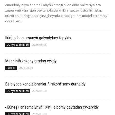
Amerikaly alymlar emeli aňyň kömegi bilen diňe bakteriýalara
zeper ýetirýän işjeň bakteriofaglary ilkinji gezek üstünlikli işläp
düzdiler. Barlaghana synaglarynda «Evo» genom modelleri arkaly
döredilen...
Ikinji jahan urşunyň galyndylary tapyldy
2026-08-08
Dünýä täzelikleri
Messiniň kakasy aradan çykdy
2026-08-08
Futbol
Belgiýada kondisionerleriň rekord sany gurnaldy
2026-08-08
Dünýä täzelikleri
«Güneş» ansamblynyň ilkinji albomy gaýtadan çykaryldy
2026-08-08
Dünýä täzelikleri