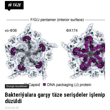
IŇ TÄZE
Dünýä täzelikleri
Bakteriýalara garşy täze serişdeler işlenip
düzüldi
2026-08-08