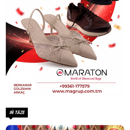
IŇ TÄZE