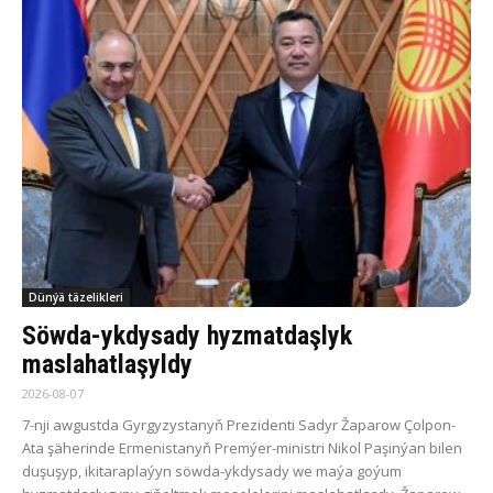
Dünýä täzelikleri
Söwda-ykdysady hyzmatdaşlyk
maslahatlaşyldy
2026-08-07
7-nji awgustda Gyrgyzystanyň Prezidenti Sadyr Žaparow Çolpon-
Ata şäherinde Ermenistanyň Premýer-ministri Nikol Paşinýan bilen
duşuşyp, ikitaraplaýyn söwda-ykdysady we maýa goýum