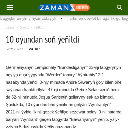
şlanan ylmy hyzmatdaşlyk
·
Türkmen döwlet binagärlik-gurluşyk ins
Esasy
Sport
Futbol
10 oýundan soň ýeňildi
2021-02-27
107
Germaniýanyň çempionaty “Bundesliganyň” 23-nji tapgyrynyň
açylyş duşuşygynda “Werder” topary “Aýntrahty” 2-1
hasabynda ýeňdi. 9-njy minutda Andre Silwanyň goly bilen öňe
saýlanan frankfurtlylar 47-nji minutda Gebre Selassieniň hem-
de 62-nji minutda Joşua Sarjentiň gollaryny saklap bilmedi.
Şunlukda, 10 oýundan bäri ýeňilmän gelýän “Aýntrahtyň”
2021-nji ýylda ilkinji gezek ýeňlişe sezewar boldy. 3-nji hatarda
barýan “Aýntraht” geçen tapgyrda “Bawariýanyň” ýeňip, yzly-
yzlyna 5 duşuşykda ýeňiş gazanypdy.