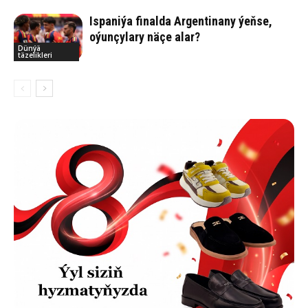
Ispaniýa finalda Argentinany ýeňse,
oýunçylary näçe alar?
Dünýä
täzelikleri