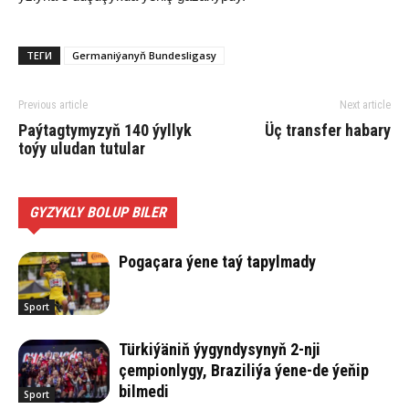
ТЕГИ
Germaniýanyň Bundesligasy
Previous article
Next article
Paýtagtymyzyň 140 ýyllyk
Üç transfer habary
toýy uludan tutular
GYZYKLY BOLUP BILER
Pogaçara ýene taý tapylmady
Sport
Türkiýäniň ýygyndysynyň 2-nji
çempionlygy, Braziliýa ýene-de ýeňip
bilmedi
Sport