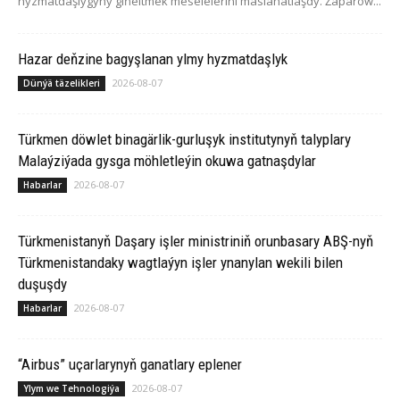
hyzmatdaşlygyny giňeltmek meselelerini maslahatlaşdy. Žaparow...
Hazar deňzine bagyşlanan ylmy hyzmatdaşlyk
2026-08-07
Dünýä täzelikleri
Türkmen döwlet binagärlik-gurluşyk institutynyň talyplary
Malaýziýada gysga möhletleýin okuwa gatnaşdylar
2026-08-07
Habarlar
Türkmenistanyň Daşary işler ministriniň orunbasary ABŞ-nyň
Türkmenistandaky wagtlaýyn işler ynanylan wekili bilen
duşuşdy
2026-08-07
Habarlar
“Airbus” uçarlarynyň ganatlary eplener
2026-08-07
Ylym we Tehnologiýa