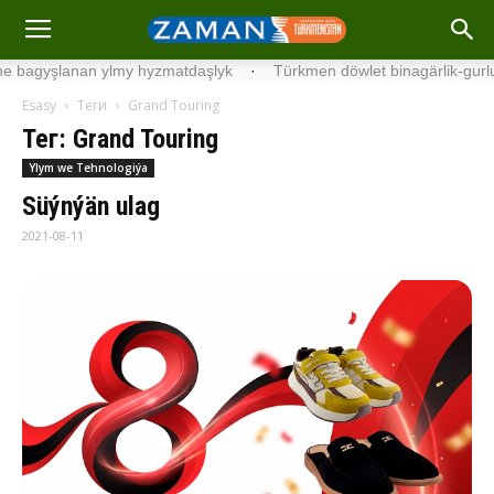
agyşlanan ylmy hyzmatdaşlyk
·
Türkmen döwlet binagärlik-gurluşyk 
Esasy
Теги
Grand Touring
Тег: Grand Touring
Ylym we Tehnologiýa
Süýnýän ulag
2021-08-11