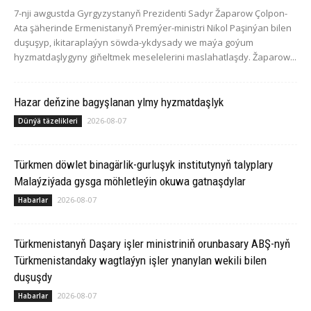
7-nji awgustda Gyrgyzystanyň Prezidenti Sadyr Žaparow Çolpon-
Ata şäherinde Ermenistanyň Premýer-ministri Nikol Paşinýan bilen
duşuşyp, ikitaraplaýyn söwda-ykdysady we maýa goýum
hyzmatdaşlygyny giňeltmek meselelerini maslahatlaşdy. Žaparow...
Hazar deňzine bagyşlanan ylmy hyzmatdaşlyk
2026-08-07
Dünýä täzelikleri
Türkmen döwlet binagärlik-gurluşyk institutynyň talyplary
Malaýziýada gysga möhletleýin okuwa gatnaşdylar
2026-08-07
Habarlar
Türkmenistanyň Daşary işler ministriniň orunbasary ABŞ-nyň
Türkmenistandaky wagtlaýyn işler ynanylan wekili bilen
duşuşdy
2026-08-07
Habarlar