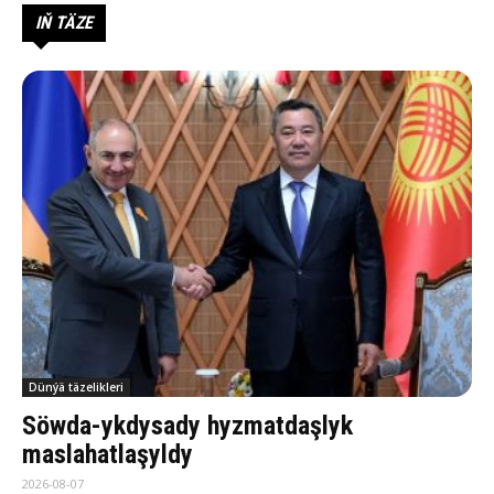
IŇ TÄZE
Dünýä täzelikleri
Söwda-ykdysady hyzmatdaşlyk
maslahatlaşyldy
2026-08-07