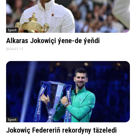
Sport
Alkaras Jokowiçi ýene-de ýeňdi
2024-07-15
Sport
Jokowiç Federeriň rekordyny täzeledi