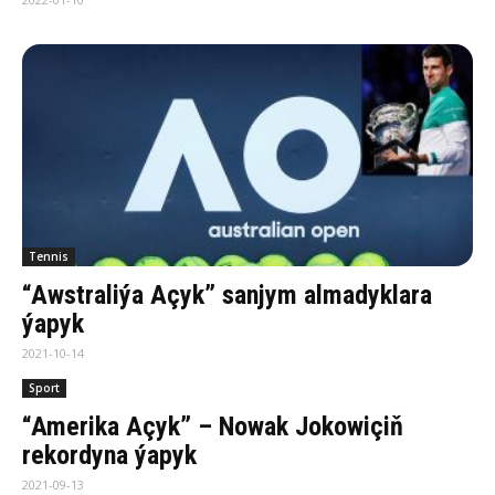
Tennis
“Awstraliýa Açyk” sanjym almadyklara
ýapyk
2021-10-14
Sport
“Amerika Açyk” – Nowak Jokowiçiň
rekordyna ýapyk
2021-09-13