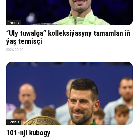
Tennis
“Uly tuwalga” kolleksiýasyny tamamlan iň
ýaş tennisçi
2026-02-02
Tennis
101-nji kubogy