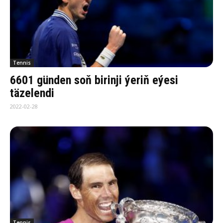
Tennis
6601 günden soň birinji ýeriň eýesi
täzelendi
2022-02-28
Tennis