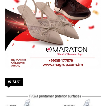
IŇ TÄZE