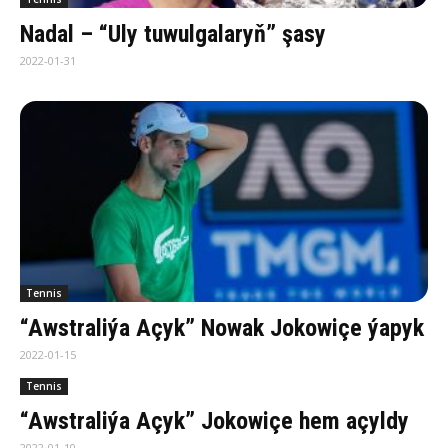
Nadal – “Uly tuwulgalaryň” şasy
2022-01-31
Tennis
“Awstraliýa Açyk” Nowak Jokowiçe ýapyk
2022-01-15
Tennis
“Awstraliýa Açyk” Jokowiçe hem açyldy
2022-01-10