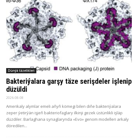
Dünýä täzelikleri
Bakteriýalara garşy täze serişdeler işlenip
düzüldi
2026-08-08
Amerikaly alymlar emeli aňyň kömegi bilen diňe bakteriýalara
zeper ýetirýän işjeň bakteriofaglary ilkinji gezek üstünlikli işläp
düzdiler. Barlaghana synaglarynda «Evo» genom modelleri arkaly
döredilen...