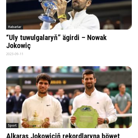
Habarlar
“Uly tuwulgalaryň” ägirdi – Nowak
Jokowiç
2023-09-11
Sport
Alkaras Jokowiçiň rekordlaryna böwet