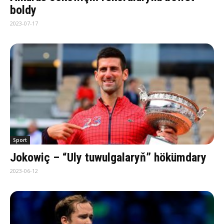
boldy
2023-07-17
Sport
Jokowiç – “Uly tuwulgalaryň” hökümdary
2023-06-12