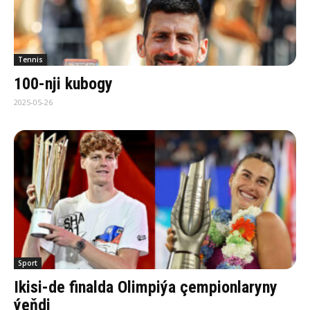
Tennis
100-nji kubogy
2025-05-26
Sport
Ikisi-de finalda Olimpiýa çempionlaryny
ýeňdi