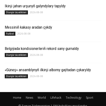
Ikinji jahan urşunyň galyndylary tapyldy
2026-08-08
Dünýä täzelikleri
Messiniň kakasy aradan çykdy
2026-08-08
Futbol
Belgiýada kondisionerleriň rekord sany gurnaldy
2026-08-08
Dünýä täzelikleri
«Güneş» ansamblynyň ilkinji albomy gaýtadan çykaryldy
2026-08-08
Dünýä täzelikleri
Home
News
World
Lifehack
Technology
Sport
© Zaman Türkmenistan | Ähli hukuklary goralandyr.