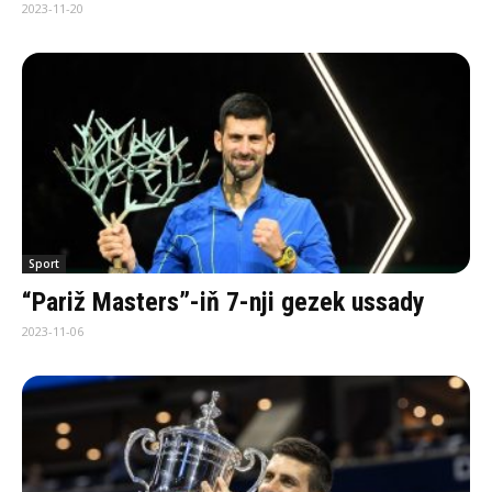
2023-11-20
Sport
“Pariž Masters”-iň 7-nji gezek ussady
2023-11-06