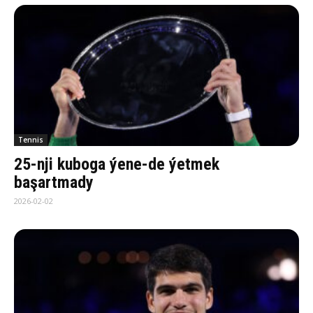
Tennis
25-nji kuboga ýene-de ýetmek
başartmady
2026-02-02