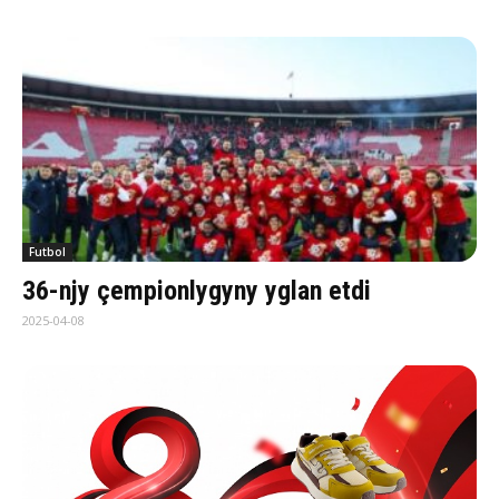
Futbol
36-njy çempionlygyny yglan etdi
2025-04-08