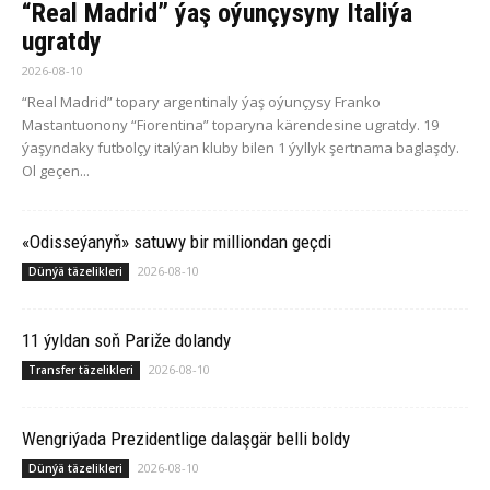
“Real Madrid” ýaş oýunçysyny Italiýa
ugratdy
2026-08-10
“Real Madrid” topary argentinaly ýaş oýunçysy Franko
Mastantuonony “Fiorentina” toparyna kärendesine ugratdy. 19
ýaşyndaky futbolçy italýan kluby bilen 1 ýyllyk şertnama baglaşdy.
Ol geçen...
«Odisseýanyň» satuwy bir milliondan geçdi
2026-08-10
Dünýä täzelikleri
11 ýyldan soň Pariže dolandy
2026-08-10
Transfer täzelikleri
Wengriýada Prezidentlige dalaşgär belli boldy
2026-08-10
Dünýä täzelikleri