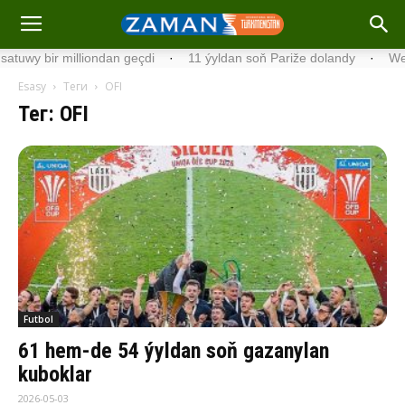
bir milliondan geçdi
·
11 ýyldan soň Pariže dolandy
·
Wengriýad
Esasy
Теги
OFI
Тег: OFI
Futbol
61 hem-de 54 ýyldan soň gazanylan
kuboklar
2026-05-03