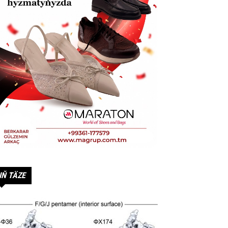
IŇ TÄZE