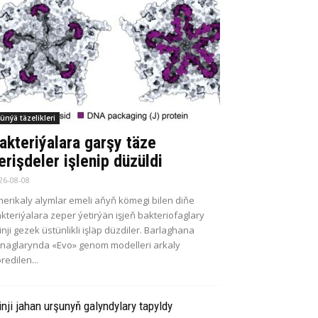
ünýä täzelikleri
akteriýalara garşy täze
erişdeler işlenip düzüldi
26-08-08
erikaly alymlar emeli aňyň kömegi bilen diňe
kteriýalara zeper ýetirýän işjeň bakteriofaglary
kinji gezek üstünlikli işläp düzdiler. Barlaghana
naglarynda «Evo» genom modelleri arkaly
redilen...
inji jahan urşunyň galyndylary tapyldy