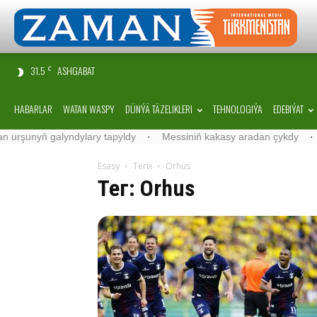
31.5
ASHGABAT
C
HABARLAR
WATAN WASPY
DÜNÝÄ TÄZELIKLERI
TEHNOLOGIÝA
EDEBIÝAT
rşunyň galyndylary tapyldy
·
Messiniň kakasy aradan çykdy
·
Bel
Esasy
Теги
Orhus
Тег: Orhus