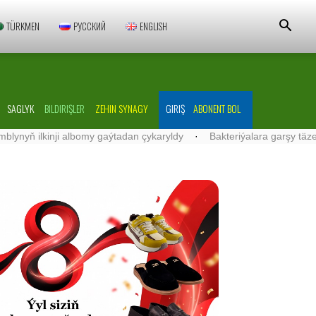
TÜRKMEN
РУССКИЙ
ENGLISH
SAGLYK
BILDIRIŞLER
ZEHIN SYNAGY
GIRIŞ
ABONENT BOL
 ilkinji albomy gaýtadan çykaryldy
·
Bakteriýalara garşy täze seriş