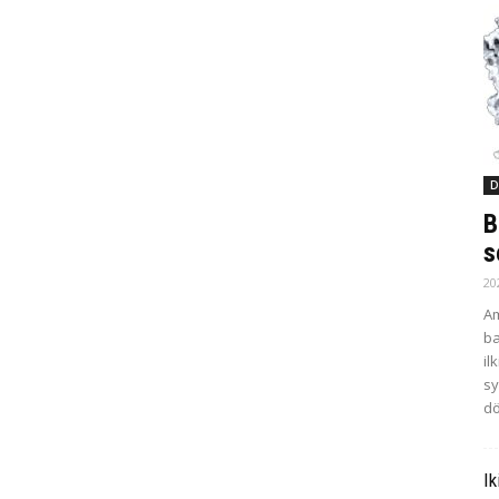
D
B
s
20
Am
ba
il
sy
dö
Ik