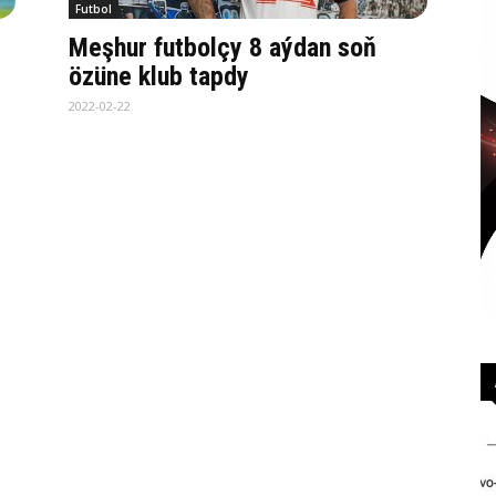
Futbol
Meşhur futbolçy 8 aýdan soň
özüne klub tapdy
2022-02-22