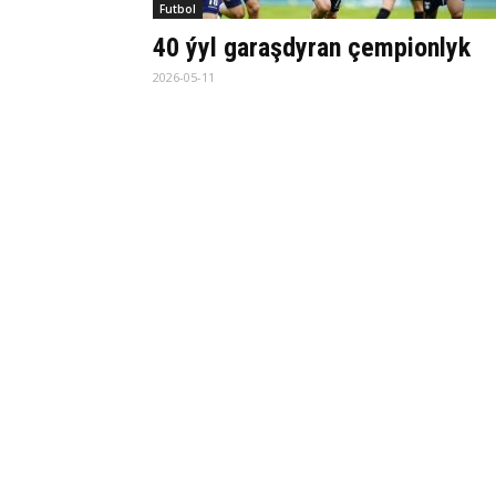
Futbol
40 ýyl garaşdyran çempionlyk
2026-05-11