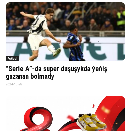
Futbol
“Serie A”-da super duşuşykda ýeňiş
gazanan bolmady
2024-10-28