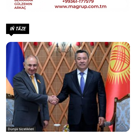
IŇ TÄZE
Dünýä täzelikleri