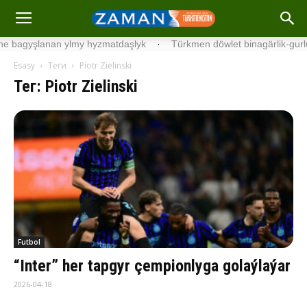
yşlanan ylmy hyzmatdaşlyk
·
Türkmen döwlet binagärlik-gurluşyk in
Esasy
Теги
Piotr Zielinski
Тег: Piotr Zielinski
Futbol
“Inter” her tapgyr çempionlyga golaýlaýar
2026-04-18