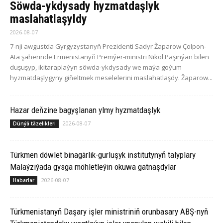
Söwda-ykdysady hyzmatdaşlyk
maslahatlaşyldy
2026-08-07
7-nji awgustda Gyrgyzystanyň Prezidenti Sadyr Žaparow Çolpon-
Ata şäherinde Ermenistanyň Premýer-ministri Nikol Paşinýan bilen
duşuşyp, ikitaraplaýyn söwda-ykdysady we maýa goýum
hyzmatdaşlygyny giňeltmek meselelerini maslahatlaşdy. Žaparow...
Hazar deňzine bagyşlanan ylmy hyzmatdaşlyk
2026-08-07
Dünýä täzelikleri
Türkmen döwlet binagärlik-gurluşyk institutynyň talyplary
Malaýziýada gysga möhletleýin okuwa gatnaşdylar
2026-08-07
Habarlar
Türkmenistanyň Daşary işler ministriniň orunbasary ABŞ-nyň