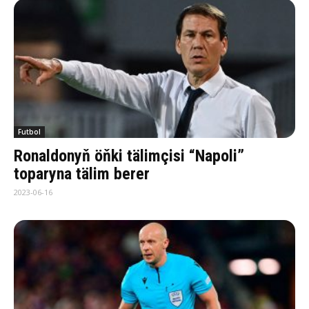
Futbol
Ronaldonyň öňki tälimçisi “Napoli”
toparyna tälim berer
2023-06-16