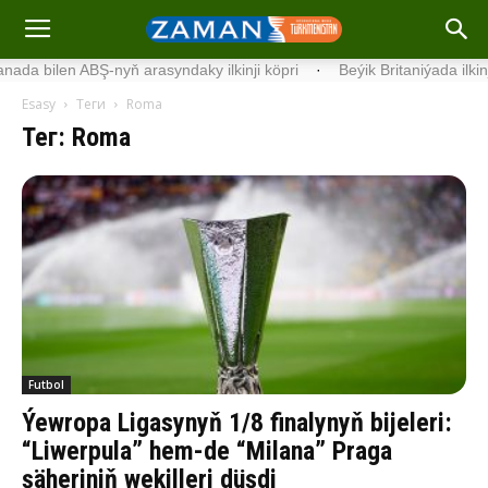
ndaky ilkinji köp­ri
·
Beýik Britaniýada ilkinji «superuniwersitet» döre
Esasy
Теги
Roma
Тег: Roma
Futbol
Ýewropa Ligasynyň 1/8 finalynyň bijeleri:
“Liwerpula” hem-de “Milana” Praga
şäheriniň wekilleri düşdi