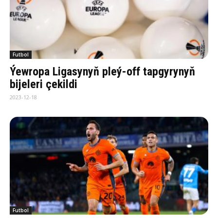
Futbol
Ýewropa Ligasynyň pleý-off tapgyrynyň
bijeleri çekildi
2023-12-18
Futbol