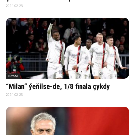
2024-02-23
Futbol
“Milan” ýeňilse-de, 1/8 finala çykdy
2024-02-23