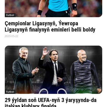
Futbol
Çempionlar Ligasynyň, Ýewropa
Ligasynyň finalynyň eminleri belli boldy
2023-05-22
Futbol
29 ýyldan soň UEFA-nyň 3 ýaryşynda-da
italýan klublary finalda