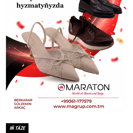
IŇ TÄZE