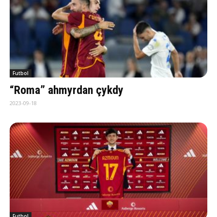
Futbol
“Roma” ahmyrdan çykdy
2023-09-18
Futbol