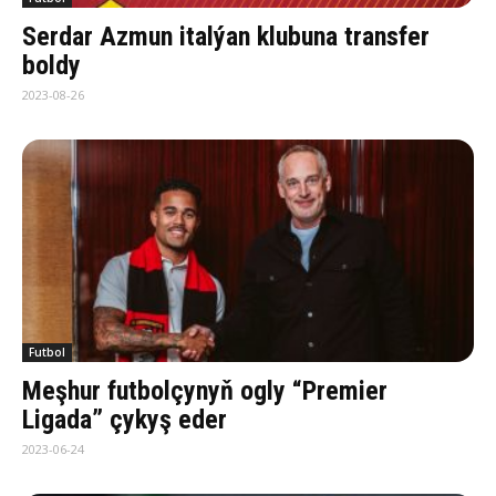
Serdar Azmun italýan klubuna transfer
boldy
2023-08-26
Futbol
Meşhur futbolçynyň ogly “Premier
Ligada” çykyş eder
2023-06-24