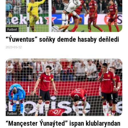
Futbol
“Ýuwentus” soňky demde hasaby deňledi
2023-05-12
Futbol
“Mançester Ýunaýted” ispan klublaryndan