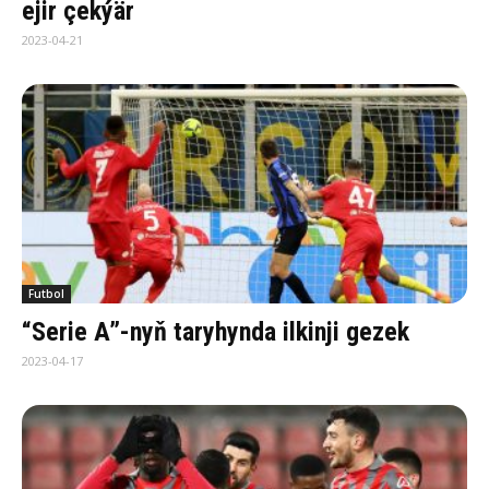
ejir çekýär
2023-04-21
Futbol
“Serie A”-nyň taryhynda ilkinji gezek
2023-04-17