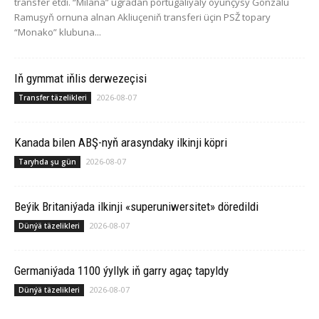
transfer etdi. “Milana” ugradan portugaliýaly oýunçysy Gonzalu
Ramuşyň ornuna alnan Akliuçeniň transferi üçin PSŽ topary
“Monako” klubuna...
Iň gymmat iňlis derwezeçisi
2026-08-07
Transfer täzelikleri
Ka­na­da bilen ABŞ-nyň arasyndaky ilkinji köp­ri
2026-08-07
Taryhda şu gün
Beýik Britaniýada ilkinji «superuniwersitet» döredildi
2026-08-07
Dünýä täzelikleri
Germaniýada 1100 ýyllyk iň garry agaç tapyldy
2026-08-07
Dünýä täzelikleri