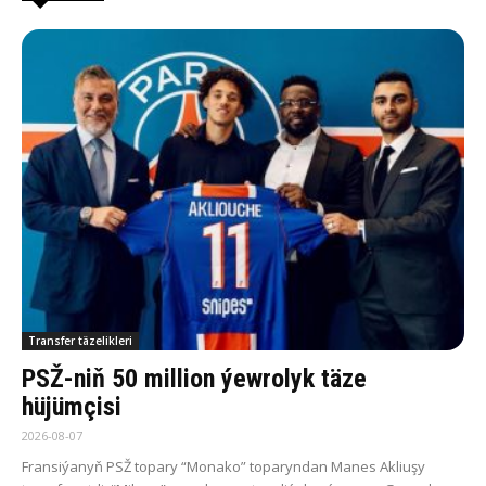
Transfer täzelikleri
PSŽ-niň 50 million ýewrolyk täze
hüjümçisi
2026-08-07
Fransiýanyň PSŽ topary “Monako” toparyndan Manes Akliuşy