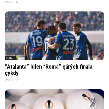
2024-01-10
Futbol
“Atalanta” bilen “Roma” çärýek finala
çykdy
2024-01-04