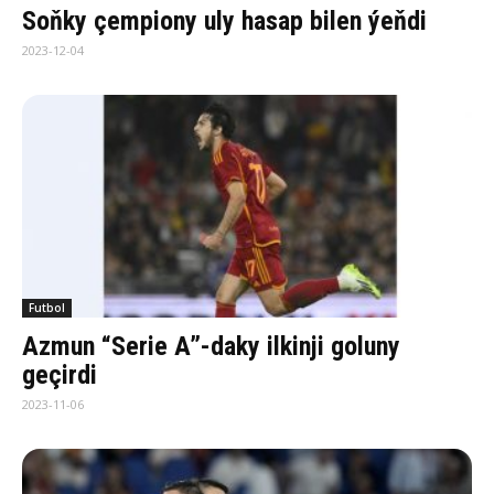
Soňky çempiony uly hasap bilen ýeňdi
2023-12-04
Futbol
Azmun “Serie A”-daky ilkinji goluny
geçirdi
2023-11-06