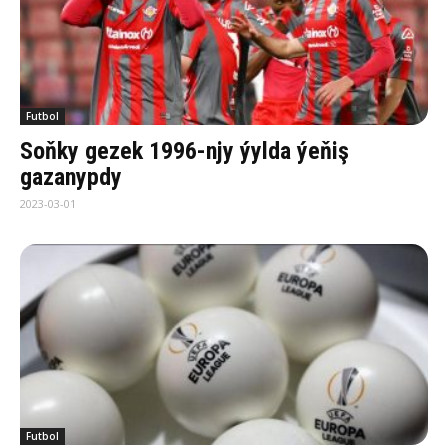
Futbol
Soňky gezek 1996-njy ýylda ýeňiş
gazanypdy
2023-03-01
Futbol