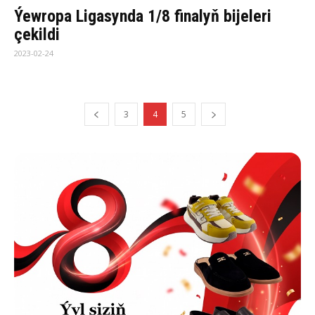
Ýewropa Ligasynda 1/8 finalyň bijeleri
çekildi
2023-02-24
3
4
5