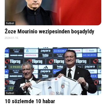
Futbol
Žoze Mourinio wezipesinden boşadyldy
2024-01-16
Futbol
10 sözlemde 10 habar