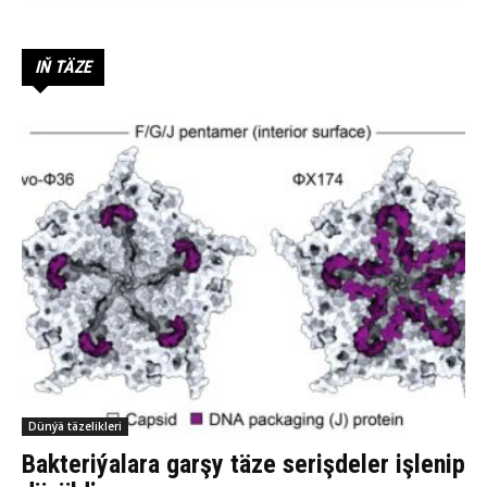
IŇ TÄZE
Dünýä täzelikleri
Bakteriýalara garşy täze serişdeler işlenip