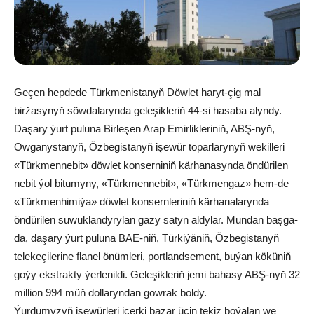
Geçen hepdede Türkmenistanyň Döwlet haryt-çig mal
biržasynyň söwdalarynda geleşikleriň 44-si hasaba alyndy.
Daşary ýurt puluna Birleşen Arap Emirlikleriniň, ABŞ-nyň,
Owganystanyň, Özbegistanyň işewür toparlarynyň wekilleri
«Türkmennebit» döwlet konserniniň kärhanasynda öndürilen
nebit ýol bitumyny, «Türkmennebit», «Türkmengaz» hem-de
«Türkmenhimiýa» döwlet konsernleriniň kärhanalarynda
öndürilen suwuklandyrylan gazy satyn aldylar. Mundan başga-
da, daşary ýurt puluna BAE-niň, Türkiýäniň, Özbegistanyň
telekeçilerine flanel önümleri, portlandsement, buýan köküniň
goýy ekstrakty ýerlenildi. Geleşikleriň jemi bahasy ABŞ-nyň 32
million 994 müň dollaryndan gowrak boldy.
Ýurdumyzyň işewürleri içerki bazar üçin tekiz boýalan we