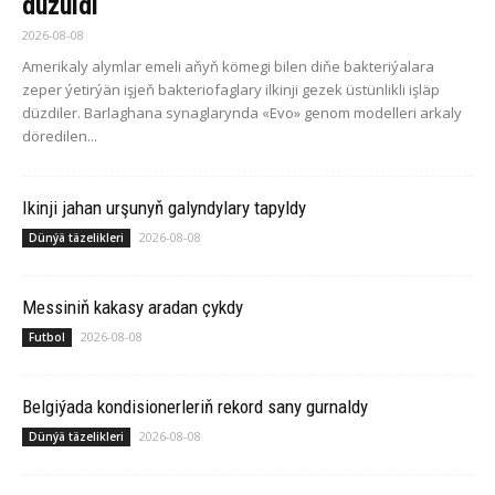
düzüldi
2026-08-08
Amerikaly alymlar emeli aňyň kömegi bilen diňe bakteriýalara
zeper ýetirýän işjeň bakteriofaglary ilkinji gezek üstünlikli işläp
düzdiler. Barlaghana synaglarynda «Evo» genom modelleri arkaly
döredilen...
Ikinji jahan urşunyň galyndylary tapyldy
2026-08-08
Dünýä täzelikleri
Messiniň kakasy aradan çykdy
2026-08-08
Futbol
Belgiýada kondisionerleriň rekord sany gurnaldy
2026-08-08
Dünýä täzelikleri