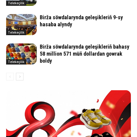
Telekeçilik
Birža söwdalarynda geleşikleriň 9-sy
hasaba alyndy
Telekeçilik
Birža söwdalarynda geleşikleriň bahasy
58 million 571 müň dollardan gowrak
boldy
Telekeçilik