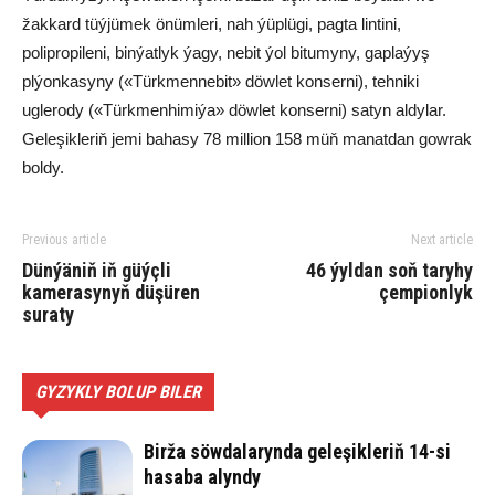
žakkard tüýjümek önümleri, nah ýüplügi, pagta lintini,
polipropileni, binýatlyk ýagy, nebit ýol bitumyny, gaplaýyş
plýonkasyny («Türkmennebit» döwlet konserni), tehniki
uglerody («Türkmenhimiýa» döwlet konserni) satyn aldylar.
Geleşikleriň jemi bahasy 78 million 158 müň manatdan gowrak
boldy.
Previous article
Next article
Dünýäniň iň güýçli
46 ýyldan soň taryhy
kamerasynyň düşüren
çempionlyk
suraty
GYZYKLY BOLUP BILER
Birža söwdalarynda geleşikleriň 14-si
hasaba alyndy