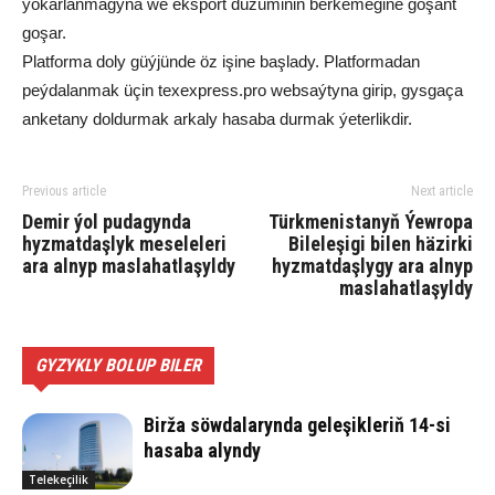
ýokarlanmagyna we eksport düzüminiň berkemegine goşant
goşar.
Platforma doly güýjünde öz işine başlady. Platformadan
peýdalanmak üçin texexpress.pro websaýtyna girip, gysgaça
anketany doldurmak arkaly hasaba durmak ýeterlikdir.
Previous article
Next article
Demir ýol pudagynda
Türkmenistanyň Ýewropa
hyzmatdaşlyk meseleleri
Bileleşigi bilen häzirki
ara alnyp maslahatlaşyldy
hyzmatdaşlygy ara alnyp
maslahatlaşyldy
GYZYKLY BOLUP BILER
Birža söwdalarynda geleşikleriň 14-si
hasaba alyndy
Telekeçilik