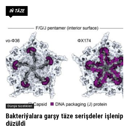
IŇ TÄZE
Dünýä täzelikleri
Bakteriýalara garşy täze serişdeler işlenip
düzüldi