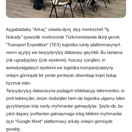
Aşgabatdaky “Arkaç” söwda-dynç alyş merkeziniň “Iş
Nokady” işewürlik merkezinde Türkmenistanda ilkinji gezek
“Transport Expedition” (TEX) logistika sanly platformasynyň
resmi açylyş we tanyşdyrylyş dabarasy geçirildi. Bu taslama
ýük ugradyjylary (ýük eýelerini), hususy sürüjileri, iri
awtoduralgalaryň eýelerini we logistika kompaniýalaryny
onlaýn görnüşde bir ýerde jemleýän döwrebap köpri bolup
hyzmat eder.
Tanyşdyrylyş dabarasyna pudagyň öňdebaryjy bilermenleri, iri
ýerli telekeçiler, önüm öndürijiler hem-de logistika ulgamy bilen
gyzyklanýan köp sanly myhmanlar gatnaşdylar. Şeýle-de, bu
çärä daşary ýurtlardan gatnaşmaga isleg bildiren myhmanlar
üçin “Google Meet” platformasy arkaly onlaýn görnüşde
guraldy.