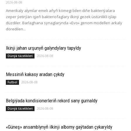
2026-08-08
Amerikaly alymlar emeli aňyň kömegi bilen diňe bakteriýalara
zeper ýetirýän işjeň bakteriofaglary ilkinji gezek üstünlikli işläp
düzdiler. Barlaghana synaglarynda «Evo» genom modelleri arkaly
döredilen...
Ikinji jahan urşunyň galyndylary tapyldy
2026-08-08
Dünýä täzelikleri
Messiniň kakasy aradan çykdy
2026-08-08
Futbol
Belgiýada kondisionerleriň rekord sany gurnaldy
2026-08-08
Dünýä täzelikleri
«Güneş» ansamblynyň ilkinji albomy gaýtadan çykaryldy