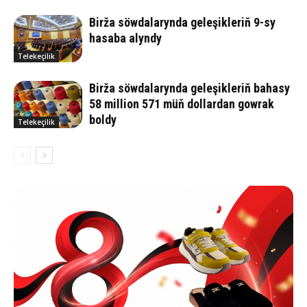
Birža söwdalarynda geleşikleriň 9-sy
hasaba alyndy
Telekeçilik
Birža söwdalarynda geleşikleriň bahasy
58 million 571 müň dollardan gowrak
boldy
Telekeçilik