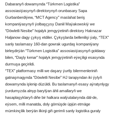
Dabaranyň dowamynda “Türkmen Logistika”
assosiasiýasynyň direktorynyň orunbasary Sapa
Gurbanberdiýew, “MCT Agency” maslahat beriş
kompaniýasynyň ýolbaşçysy Daniil Maýakowskiý we
“Döwletli Nesibe” hojalyk jemgyýetiniň direktory Haknazar
Haljanow dagy çykyş etdiler. Çykyşlarda bellenilişi ýaly, “TEX”
sanly taslamasy 160-dan gowrak ugurdaş kompaniýany
birleşdirýän “Türkmen Logistika” assosiasiýasynyň goldawy
bilen, “Daşly kenar” hojalyk jemgyýetiniň eýeçiligi esasynda
durmuşa geçirildi.
“TEX” platformasy milli we daşary ýurtly bilermenleriniň
gatnaşmagynda “Döwletli Nesibe” HJ tarapyndan iki ýylyň
dowamynda işlenip düzüldi. Bu taslamanyň esasy aýratynlygy
ýurdumyzda alnyp barylýan ähli amallaryň we
hasaplaşyklaryň diňe bir halkara walýutalarynda däl-de,
eýsem, milli manatda, doly görnüşde üpjün etmäge
mümkinçilik berýän ilkinji giň gerimli sanly logistika guraly