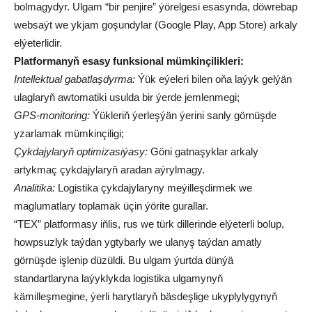
bolmagydyr. Ulgam “bir penjire” ýörelgesi esasynda, döwrebap
websaýt we ykjam goşundylar (Google Play, App Store) arkaly
elýeterlidir.
Platformanyň esasy funksional mümkinçilikleri:
Intellektual gabatlaşdyrma:
Ýük eýeleri bilen oňa laýyk gelýän
ulaglaryň awtomatiki usulda bir ýerde jemlenmegi;
GPS-monitoring:
Ýükleriň ýerleşýän ýerini sanly görnüşde
yzarlamak mümkinçiligi;
Çykdajylaryň optimizasiýasy:
Göni gatnaşyklar arkaly
artykmaç çykdajylaryň aradan aýrylmagy.
Analitika:
Logistika çykdajylaryny meýilleşdirmek we
maglumatlary toplamak üçin ýörite gurallar.
“TEX” platformasy iňlis, rus we türk dillerinde elýeterli bolup,
howpsuzlyk taýdan ygtybarly we ulanyş taýdan amatly
görnüşde işlenip düzüldi. Bu ulgam ýurtda dünýä
standartlaryna laýyklykda logistika ulgamynyň
kämilleşmegine, ýerli harytlaryň bäsdeşlige ukyplylygynyň