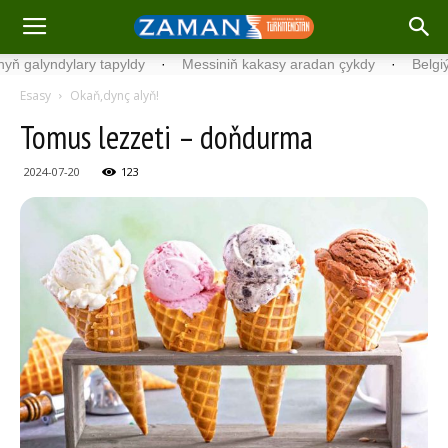
yndylary tapyldy
·
Messiniň kakasy aradan çykdy
·
Belgiýada ko
Esasy
Okaň,dynç alyň!
Tomus lezzeti – doňdurma
2024-07-20
123