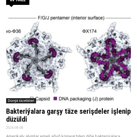
Dünýä täzelikleri
Bakteriýalara garşy täze serişdeler işlenip
düzüldi
2026-08-08
Amerikaly alymlar emeli aňyň kömegi bilen diňe bakteriýalara