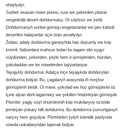
oňaýlydyr.
Sorbet: esasan miwe püresi, suw we şekerden ybarat
serginlediji desert doňdurmasy. Ol süýtsüz we ýeňil.
Doňdurmanyň sorbet görnüşi wegetarianlar we pes kalorili
desertleri halaýanlar üçin örän amatlydyr.
Želato: adaty doňdurma garanyňda has doýumly we köp
kremli. Italýanlara mahsus bolan bu tagam elin sygyr
süýdünden, şekerden, şeýle hem ir-iýmişlerden, hozdan,
şokoladdan we ter miwelerden taýýarlanýar.
Taýajykly doňdurma: Adatça inçe taýajykda doňdurylan
doňdurma bolýar. Bu, çagalaryň arasynda iň meşhur
görnüşleriň biridir. Ol miwe, şokolad we hoz görnüşlerini öz
içine alýan dürli tagamlary we şekilleri hödürleýän görnüşdir.
Plombir: ýagly süýt önümleriniň köp mukdaryny özünde
jemleýän ýokary hilli doňdurma. Bu doňdurma ýumurtganyň
sarysy hem goşulýar. Plombirleri ýylyň islendik paslynda
söwda nokatlaryndan tapmak bolýar.