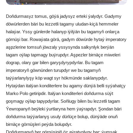
Doňdurmasyz tomus, göýä jadysyz erteki ýalydyr. Gadymy
döwürlerden bäri bu lezzetli tagamy uludan-kiçä hemmeler
halaýar. Yssy günlerde halanyp iýilýän bu tagamyň onlarça
görnüşi bar. Rowaýata görä, gadym döwürde hytaý imperatory
aşpzlerine tomsuň jöwzaly yssysynda salkynlyk berýän
tagam oýlap tapmagy buýrupdyr. Aşpezler birnäçe miweleri
dograp, olary gar bilen garyşdyrypdyrlar. Bu tagam
imperatoryň göwnünden turupdyr we bu tagamyň
taýýarlanylyşy köp wagt syr hökmünde saklanypdyr.
Hytaýdan italýan konditerlere bu agamy dünýä belli syýahatçy
Marko Polo getiripdir. Italýan konditerleri doňdurma süýt
goşmagy oýlap tapypdyrlar. Soňlugy bilen bu lezzetli tagam
Ýewropanyň beýleki ýurtlaryna hem ýaýrapdyr. Şondan bäri
doňdurma taýýarlanyş usuly dürlüçe bolup, dünýäde onuň
birnäçe görnüşleri peýda bolupdyr.
Doňdurmanyň her görnüşiniň öz aýratynlygy bar: ýumşak