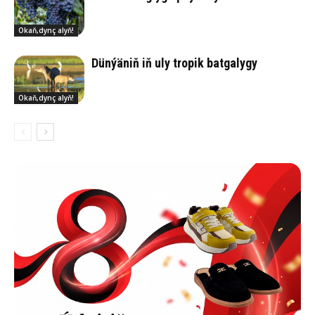
Okaň,dynç alyň!
Dün­ýä­niň iň uly tro­pik bat­ga­ly­gy
Okaň,dynç alyň!