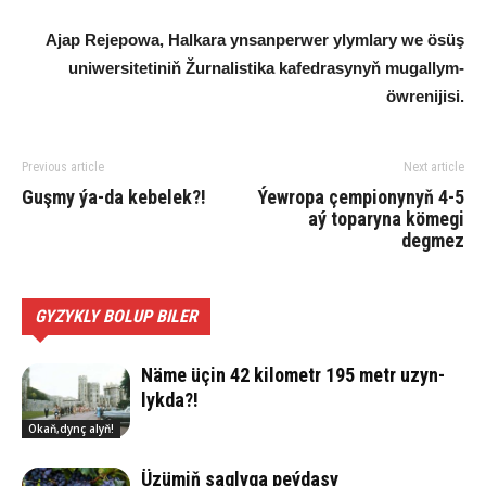
Ajap Rejepowa, Halkara ynsanperwer ylymlary we ösüş
uniwersitetiniň Žurnalistika kafedrasynyň mugallym-
öwrenijisi.
Previous article
Next article
Guş­my ýa-da ke­be­lek?!
Ýewropa çempionynyň 4-5
aý toparyna kömegi
degmez
GYZYKLY BOLUP BILER
Nä­me üçin 42 ki­lo­metr 195 metr uzyn­
lyk­da?!
Okaň,dynç alyň!
Üzü­miň sag­ly­ga peý­da­sy