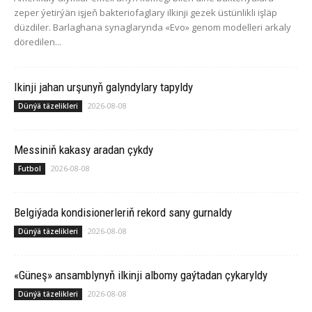
zeper ýetirýän işjeň bakteriofaglary ilkinji gezek üstünlikli işläp
düzdiler. Barlaghana synaglarynda «Evo» genom modelleri arkaly
döredilen...
Ikinji jahan urşunyň galyndylary tapyldy
2026-08-08
Dünýä täzelikleri
Messiniň kakasy aradan çykdy
2026-08-08
Futbol
Belgiýada kondisionerleriň rekord sany gurnaldy
2026-08-08
Dünýä täzelikleri
«Güneş» ansamblynyň ilkinji albomy gaýtadan çykaryldy
2026-08-08
Dünýä täzelikleri