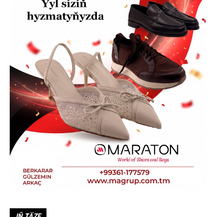
IŇ TÄZE