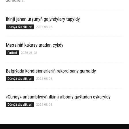
döredilen...
Ikinji jahan urşunyň galyndylary tapyldy
2026-08-08
Dünýä täzelikleri
Messiniň kakasy aradan çykdy
2026-08-08
Futbol
Belgiýada kondisionerleriň rekord sany gurnaldy
2026-08-08
Dünýä täzelikleri
«Güneş» ansamblynyň ilkinji albomy gaýtadan çykaryldy
2026-08-08
Dünýä täzelikleri