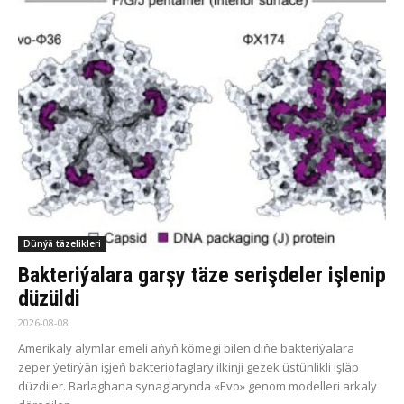
Dünýä täzelikleri
Bakteriýalara garşy täze serişdeler işlenip
düzüldi
2026-08-08
Amerikaly alymlar emeli aňyň kömegi bilen diňe bakteriýalara
zeper ýetirýän işjeň bakteriofaglary ilkinji gezek üstünlikli işläp
düzdiler. Barlaghana synaglarynda «Evo» genom modelleri arkaly