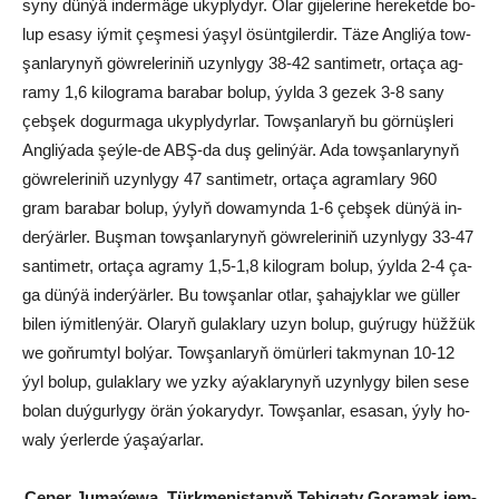
sy­ny dün­ýä in­der­mä­ge ukyp­ly­dyr. Olar gi­je­le­ri­ne he­re­ket­de bo­
lup esa­sy iý­mit çeş­me­si ýa­şyl ösünt­gi­ler­dir. Tä­ze Ang­li­ýa tow­
şan­la­ry­nyň göw­re­le­ri­niň uzyn­ly­gy 38-42 san­ti­metr, or­ta­ça ag­
ra­my 1,6 ki­log­ra­ma ba­ra­bar bo­lup, ýyl­da 3 ge­zek 3-8 sa­ny
çeb­şek do­gur­ma­ga ukyp­ly­dyr­lar. Tow­şan­la­ryň bu gör­nüş­le­ri
Ang­li­ýa­da şeý­le-de ABŞ-da duş ge­lin­ýär. Ada tow­şan­la­ry­nyň
göw­re­le­ri­niň uzyn­ly­gy 47 san­ti­metr, or­ta­ça ag­ram­la­ry 960
gram ba­ra­bar bo­lup, ýy­lyň do­wa­myn­da 1-6 çeb­şek dün­ýä in­
der­ýär­ler. Buş­man tow­şan­la­ry­nyň göw­re­le­ri­niň uzyn­ly­gy 33-47
san­ti­metr, or­ta­ça ag­ra­my 1,5-1,8 ki­log­ram bo­lup, ýyl­da 2-4 ça­
ga dün­ýä in­der­ýär­ler. Bu tow­şan­lar ot­lar, şa­ha­jyk­lar we gül­ler
bi­len iý­mit­len­ýär. Ola­ryň gu­lak­la­ry uzyn bo­lup, guý­ru­gy hüž­žük
we goň­rum­tyl bol­ýar. Tow­şan­la­ryň ömür­le­ri tak­my­nan 10-12
ýyl bo­lup, gu­lak­la­ry we yz­ky aýak­la­ry­nyň uzyn­ly­gy bi­len se­se
bo­lan duý­gur­ly­gy örän ýo­ka­ry­dyr. Tow­şan­lar, esa­san, ýy­ly ho­
wa­ly ýer­ler­de ýa­şa­ýar­lar.
Çe­per Ju­ma­ýe­wa, Türk­me­nis­ta­nyň Te­bi­ga­ty Go­ra­mak jem­