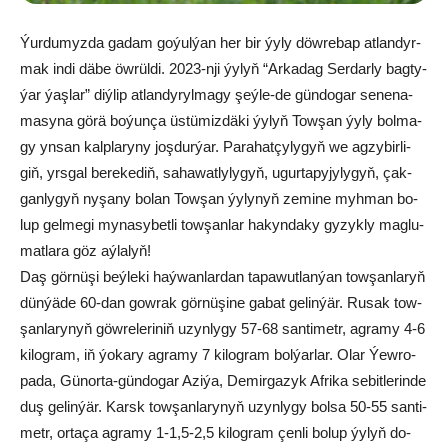
Ýur­du­myz­da ga­dam go­ýul­ýan her bir ýy­ly döw­re­bap at­lan­dyr­
mak in­di dä­be öw­rül­di. 2023-nji ýy­lyň “Ar­ka­dag Ser­dar­ly bag­ty­
ýar ýaş­lar” diý­lip at­lan­dy­ryl­ma­gy şeý­le-de gün­do­gar se­ne­na­
ma­sy­na gö­rä bo­ýun­ça üs­tü­miz­dä­ki ýy­lyň Tow­şan ýy­ly bol­ma­
gy yn­san kalp­la­ry­ny joş­dur­ýar. Pa­ra­hat­çy­ly­gyň we ag­zy­bir­li­
giň, yrs­gal be­re­ke­diň, sa­ha­wat­ly­ly­gyň, ugur­ta­py­jy­ly­gyň, çak­
gan­ly­gyň ny­şa­ny bo­lan Tow­şan ýy­ly­nyň ze­mi­ne myh­man bo­
lup gel­me­gi my­na­sy­bet­li tow­şan­lar ha­kyn­da­ky gy­zyk­ly mag­lu­
mat­la­ra göz aý­la­lyň!
Daş gör­nü­şi beý­le­ki haý­wan­lar­dan ta­pa­wut­lan­ýan tow­şan­la­ryň
dün­ýä­de 60-dan gow­rak gör­nü­şi­ne ga­bat ge­lin­ýär. Ru­sak tow­
şan­la­ry­nyň göw­re­le­ri­niň uzyn­ly­gy 57-68 san­ti­metr, ag­ra­my 4-6
ki­log­ram, iň ýo­ka­ry ag­ra­my 7 ki­log­ram bol­ýar­lar. Olar Ýew­ro­
pa­da, Gü­nor­ta-gün­do­gar Azi­ýa, De­mir­ga­zyk Af­ri­ka se­bit­le­rin­de
duş ge­lin­ýär. Karsk tow­şan­la­ry­nyň uzyn­ly­gy bol­sa 50-55 san­ti­
metr, or­ta­ça ag­ra­my 1-1,5-2,5 ki­log­ram çen­li bo­lup ýy­lyň do­