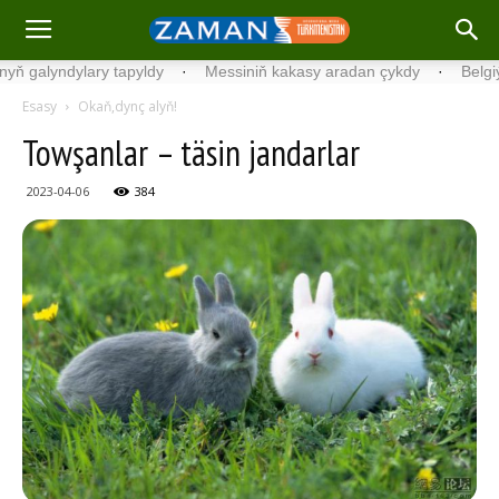
yndylary tapyldy
·
Messiniň kakasy aradan çykdy
·
Belgiýada ko
Esasy
Okaň,dynç alyň!
Towşanlar – täsin jandarlar
2023-04-06
384