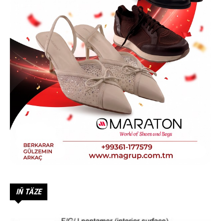
IŇ TÄZE