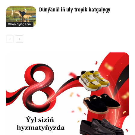
Dün­ýä­niň iň uly tro­pik bat­ga­ly­gy
Okaň,dynç alyň!