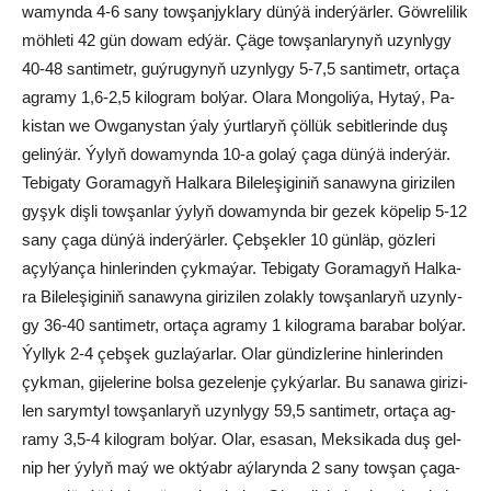
wa­myn­da 4-6 sa­ny tow­şan­jyk­la­ry dün­ýä in­der­ýär­ler. Göw­re­li­lik
möh­le­ti 42 gün do­wam ed­ýär. Çä­ge tow­şan­la­ry­nyň uzyn­ly­gy
40-48 san­ti­metr, guý­ru­gy­nyň uzyn­ly­gy 5-7,5 san­ti­metr, or­ta­ça
ag­ra­my 1,6-2,5 ki­log­ram bol­ýar. Ola­ra Mon­go­li­ýa, Hy­taý, Pa­
kis­tan we Ow­ga­nys­tan ýa­ly ýurt­la­ryň çöl­lük se­bit­le­rin­de duş
ge­lin­ýär. Ýy­lyň do­wa­myn­da 10-a go­laý ça­ga dün­ýä in­der­ýär.
Te­bi­ga­ty Go­ra­ma­gyň Hal­ka­ra Bi­le­le­şi­gi­niň sa­na­wy­na gi­ri­zi­len
gy­şyk diş­li tow­şan­lar ýy­lyň do­wa­myn­da bir ge­zek kö­pe­lip 5-12
sa­ny ça­ga dün­ýä in­der­ýär­ler. Çeb­şek­ler 10 gün­läp, göz­le­ri
açyl­ýan­ça hin­le­rin­den çyk­ma­ýar. Te­bi­ga­ty Go­ra­ma­gyň Hal­ka­
ra Bi­le­le­şi­gi­niň sa­na­wy­na gi­ri­zi­len zo­lak­ly tow­şan­la­ryň uzyn­ly­
gy 36-40 san­ti­metr, or­ta­ça ag­ra­my 1 ki­log­ra­ma ba­ra­bar bol­ýar.
Ýyl­lyk 2-4 çeb­şek guz­la­ýar­lar. Olar gün­diz­le­ri­ne hin­le­rin­den
çyk­man, gi­je­le­ri­ne bol­sa ge­ze­len­je çyk­ýar­lar. Bu sa­na­wa gi­ri­zi­
len sa­rym­tyl tow­şan­la­ryň uzyn­ly­gy 59,5 san­ti­metr, or­ta­ça ag­
ra­my 3,5-4 ki­log­ram bol­ýar. Olar, esa­san, Mek­si­ka­da duş gel­
nip her ýy­lyň maý we okt­ýabr aý­la­ryn­da 2 sa­ny tow­şan ça­ga­