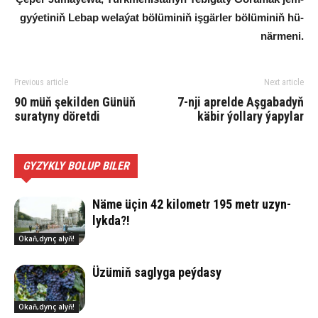
gy­ýe­ti­niň Le­bap we­la­ýat bö­lü­mi­niň iş­gär­ler bö­lü­mi­niň hü­
när­me­ni.
Previous article
Next article
90 müň şekilden Günüň
7-nji aprelde Aşgabadyň
suratyny döretdi
käbir ýollary ýapylar
GYZYKLY BOLUP BILER
Nä­me üçin 42 ki­lo­metr 195 metr uzyn­
lyk­da?!
Okaň,dynç alyň!
Üzü­miň sag­ly­ga peý­da­sy
Okaň,dynç alyň!