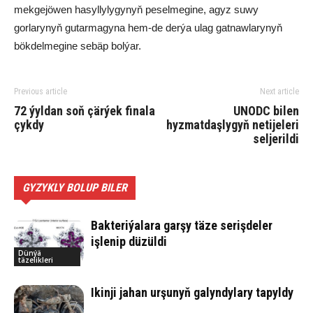
mekgejöwen hasyllylygynyň peselmegine, agyz suwy
gorlarynyň gutarmagyna hem-de derýa ulag gatnawlarynyň
bökdelmegine sebäp bolýar.
Previous article
Next article
72 ýyldan soň çärýek finala
UNODC bilen
çykdy
hyzmatdaşlygyň netijeleri
seljerildi
GYZYKLY BOLUP BILER
Bakteriýalara garşy täze serişdeler
işlenip düzüldi
Dünýä
täzelikleri
Ikinji jahan urşunyň galyndylary tapyldy