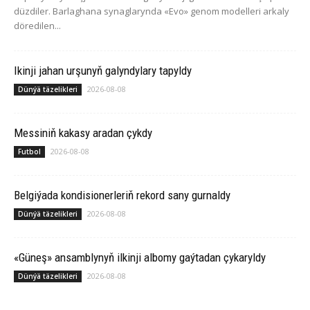
düzdiler. Barlaghana synaglarynda «Evo» genom modelleri arkaly
döredilen...
Ikinji jahan urşunyň galyndylary tapyldy
2026-08-08
Dünýä täzelikleri
Messiniň kakasy aradan çykdy
2026-08-08
Futbol
Belgiýada kondisionerleriň rekord sany gurnaldy
2026-08-08
Dünýä täzelikleri
«Güneş» ansamblynyň ilkinji albomy gaýtadan çykaryldy
2026-08-08
Dünýä täzelikleri