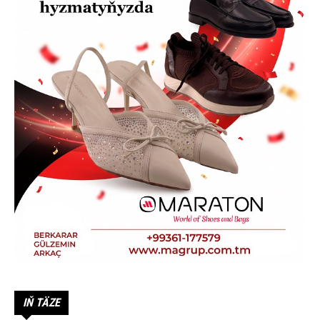
IŇ TÄZE