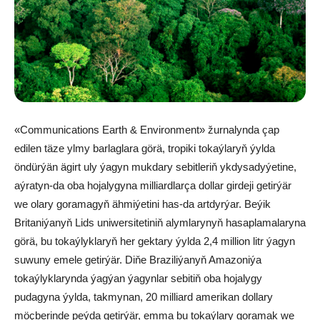
«Communications Earth & Environment» žurnalynda çap
edilen täze ylmy barlaglara görä, tropiki tokaýlaryň ýylda
öndürýän ägirt uly ýagyn mukdary sebitleriň ykdysadyýetine,
aýratyn-da oba hojalygyna milliardlarça dollar girdeji getirýär
we olary goramagyň ähmiýetini has-da artdyrýar. Beýik
Britaniýanyň Lids uniwersitetiniň alymlarynyň hasaplamalaryna
görä, bu tokaýlyklaryň her gektary ýylda 2,4 million litr ýagyn
suwuny emele getirýär. Diňe Braziliýanyň Amazoniýa
tokaýlyklarynda ýagýan ýagynlar sebitiň oba hojalygy
pudagyna ýylda, takmynan, 20 milliard amerikan dollary
möçberinde peýda getirýär, emma bu tokaýlary goramak we