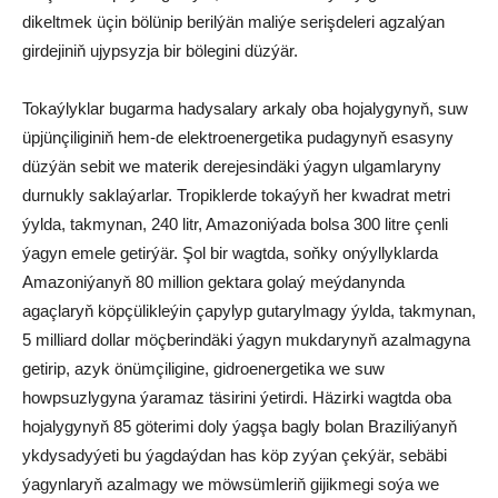
dikeltmek üçin bölünip berilýän maliýe serişdeleri agzalýan
girdejiniň ujypsyzja bir bölegini düzýär.
Tokaýlyklar bugarma hadysalary arkaly oba hojalygynyň, suw
üpjünçiliginiň hem-de elektroenergetika pudagynyň esasyny
düzýän sebit we materik derejesindäki ýagyn ulgamlaryny
durnukly saklaýarlar. Tropiklerde tokaýyň her kwadrat metri
ýylda, takmynan, 240 litr, Amazoniýada bolsa 300 litre çenli
ýagyn emele getirýär. Şol bir wagtda, soňky onýyllyklarda
Amazoniýanyň 80 million gektara golaý meýdanynda
agaçlaryň köpçülikleýin çapylyp gutarylmagy ýylda, takmynan,
5 milliard dollar möçberindäki ýagyn mukdarynyň azalmagyna
getirip, azyk önümçiligine, gidroenergetika we suw
howpsuzlygyna ýaramaz täsirini ýetirdi. Häzirki wagtda oba
hojalygynyň 85 göterimi doly ýagşa bagly bolan Braziliýanyň
ykdysadyýeti bu ýagdaýdan has köp zyýan çekýär, sebäbi
ýagynlaryň azalmagy we möwsümleriň gijikmegi soýa we