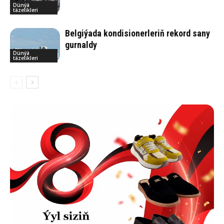
Dünýä
täzelikleri
Belgiýada kondisionerleriň rekord sany
gurnaldy
Dünýä
täzelikleri