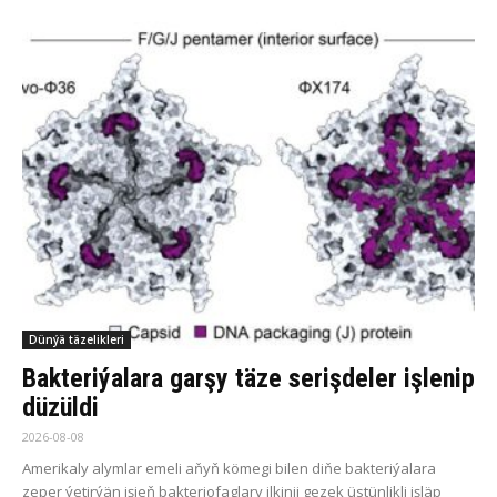
Dünýä täzelikleri
Bakteriýalara garşy täze serişdeler işlenip
düzüldi
2026-08-08
Amerikaly alymlar emeli aňyň kömegi bilen diňe bakteriýalara
zeper ýetirýän işjeň bakteriofaglary ilkinji gezek üstünlikli işläp