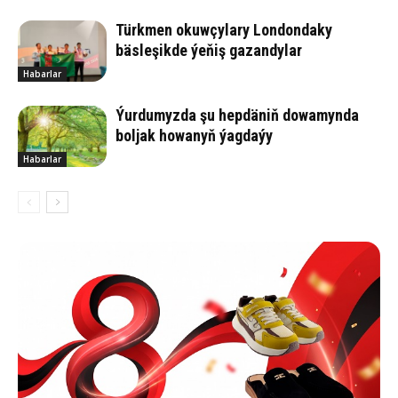
Türkmen okuwçylary Londondaky
bäsleşikde ýeňiş gazandylar
Habarlar
Ýurdumyzda şu hepdäniň dowamynda
boljak howanyň ýagdaýy
Habarlar