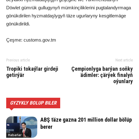
Döwlet gümrük gullugynyň mümkinçiliklerini pugtalandyrmaga
gönükdirilen hyzmatdaşlygyň täze ugurlaryny kesgitlemäge
gönükdirildi.
Çeşme: customs.gov.tm
Previous article
Next article
Tropiki tokaýlar girdeji
Çempionlyga barýan soňky
getirýär
ädimler: çärýek finalyň
oýunlary
GYZYKLY BOLUP BILER
ABŞ täze gazna 201 million dollar bölüp
berer
Habarlar