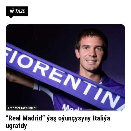
IŇ TÄZE
Transfer täzelikleri
“Real Madrid” ýaş oýunçysyny Italiýa
ugratdy