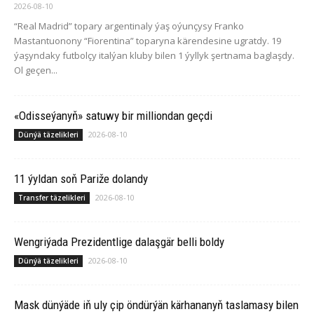
2026-08-10
“Real Madrid” topary argentinaly ýaş oýunçysy Franko
Mastantuonony “Fiorentina” toparyna kärendesine ugratdy. 19
ýaşyndaky futbolçy italýan kluby bilen 1 ýyllyk şertnama baglaşdy.
Ol geçen...
«Odisseýanyň» satuwy bir milliondan geçdi
2026-08-10
Dünýä täzelikleri
11 ýyldan soň Pariže dolandy
2026-08-10
Transfer täzelikleri
Wengriýada Prezidentlige dalaşgär belli boldy
2026-08-10
Dünýä täzelikleri
Mask dünýäde iň uly çip öndürýän kärhananyň taslamasy bilen