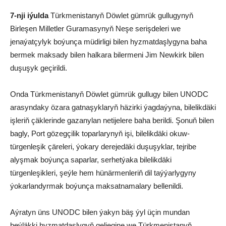
7
-nji iýulda
Türkmenistanyň Döwlet gümrük gullugynyň
Birleşen Milletler Guramasynyň Neşe serişdeleri we
jenaýatçylyk boýunça müdirligi bilen hyzmatdaşlygyna baha
bermek maksady bilen halkara bilermeni Jim Newkirk bilen
duşuşyk geçirildi.
Onda Türkmenistanyň Döwlet gümrük gullugy bilen UNODC
arasyndaky özara gatnaşyklaryň häzirki ýagdaýyna, bilelikdäki
işleriň çäklerinde gazanylan netijelere baha berildi. Şonuň bilen
bagly, Port gözegçilik toparlarynyň işi, bilelikdäki okuw-
türgenleşik çäreleri, ýokary derejedäki duşuşyklar, tejribe
alyşmak boýunça saparlar, serhetýaka bilelikdäki
türgenleşikleri, şeýle hem hünärmenleriň dil taýýarlygyny
ýokarlandyrmak boýunça maksatnamalary bellenildi.
Aýratyn üns UNODC bilen ýakyn bäş ýyl üçin mundan
beýläkki hyzmatdaşlygyň geljegine we Türkmenistanyň