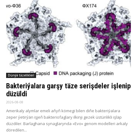
Dünýä täzelikleri
Bakteriýalara garşy täze serişdeler işlenip
düzüldi
2026-08-08
Amerikaly alymlar emeli aňyň kömegi bilen diňe bakteriýalara
zeper ýetirýän işjeň bakteriofaglary ilkinji gezek üstünlikli işläp
düzdiler. Barlaghana synaglarynda «Evo» genom modelleri arkaly
döredilen...