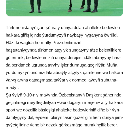
Türk­me­nis­ta­nyň şan-şöh­ra­ty dün­ýä do­lan ahal­te­ke be­dew­le­ri
hal­ka­ra gi­ňiş­li­gin­de ýur­du­my­zyň naý­ba­şy ny­şa­ny­na öw­rül­di.
Hä­zir­ki wagt­da hor­mat­ly Pre­zi­den­ti­mi­ziň
baş­tu­tan­ly­gyn­da türk­men at­çy­lyk sun­ga­ty­ny tä­ze be­lent­lik­le­re
gö­ter­mek, be­dew­le­ri­mi­ziň dün­ýä de­re­je­sin­dä­ki ab­ra­ýy­ny has-
da ber­kit­mek ug­run­da ta­ry­hy iş­ler dur­mu­şa ge­çi­ril­ýär. Mu­ňa
ýur­du­my­zyň öňü­miz­dä­ki ab­raý­ly at­çy­lyk çä­re­le­ri­ne we hal­ka­ra
ýa­ryş­la­ry­na gat­naş­ma­ga taý­ýar­lyk gör­me­gi aý­dyň su­but­na­
ma­dyr.
Şu ýy­lyň 9-10-njy ma­ýyn­da Öz­be­gis­ta­nyň Daş­kent şä­he­rin­de
ge­çi­ril­me­gi me­ýil­leş­di­ril­ýän «Gün­do­ga­ryň mer­je­ni» at­ly hal­ka­ra
sport we gö­zel­lik bäs­le­şi­gi ahal­te­ke be­dew­le­ri­niň di­ňe bir ýyn­
dam­ly­gy­ny däl, eý­sem, ola­ryň tä­sin gö­zel­li­gi­ni hem dün­ýä jem­
gy­ýet­çi­li­gi­ne ýe­ne bir ge­zek gör­kez­mä­ge müm­kin­çi­lik be­rer.