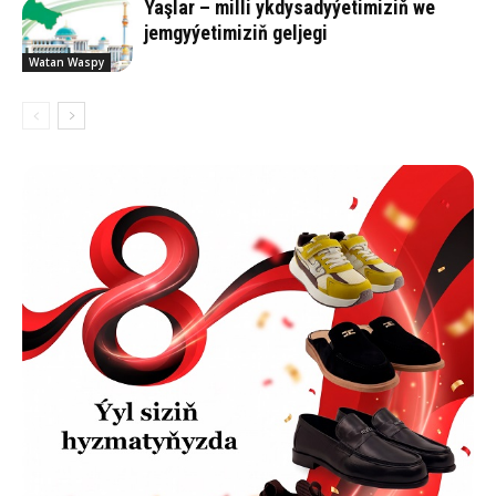
Ýaşlar – milli ykdysadyýetimiziň we
jemgyýetimiziň geljegi
Watan Waspy