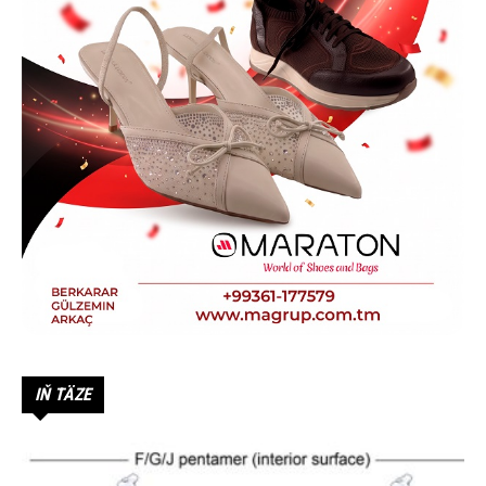
IŇ TÄZE