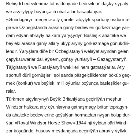
Be­hiş­di be­dew­le­ri­miz tu­tuş dün­ýä­de be­dew­le­riň daş­ky sy­pa­ty
we asyl­ly­ly­gy bo­ýun­ça iň oňat atlar ha­sap­lan­ýar.
«Gün­do­ga­ryň mer­je­ni» at­ly çä­re­ler at­çy­lyk spor­tu­ny ös­dür­mä­
ge we Öz­be­gis­tan­da aras­sa gan­ly be­dew­le­ri gör­kez­mä­ge ýar­
dam ed­ýän ab­raý­ly hal­ka­ra ýa­ry­şy­dyr. Bäs­le­şik ahal­te­ke we
beý­le­ki aras­sa gan­ly at­la­ry ukyp­la­ry­ny gör­kez­mä­ge gö­nük­di­ri­
len­dir. Ýa­ryş­la­ra di­ňe bir Öz­be­gis­ta­nyň we­la­ýat­la­ryn­dan ge­len
ça­pyk­su­war­lar däl, eý­sem, goň­şy ýurt­la­ryň – Ga­za­gys­ta­nyň,
Tä­ji­gis­ta­nyň we Rus­si­ýa­nyň we­kil­le­ri hem gat­naş­ýar­lar. At­ly
spor­tuň dür­li gör­nüş­le­ri, şol san­da päs­gel­çi­lik­ler­den bö­küp geç­
mek (kon­kur) we beý­le­ki mil­li oýun­lar bo­ýun­ça bäs­le­şik­ler gu­
ra­lar.
Türk­men at­çy­la­ry­nyň Be­ýik Bri­ta­ni­ýa­da ge­çi­ril­ýän meş­hur
Wind­zor hal­ka­ra at­ly oýun­la­ry­na gat­naş­ma­gy bri­tan top­ra­gyn­
da ahal­te­ke be­dew­le­ri­ne go­ýul­ýan hor­mat­dan ny­şan bo­lup dur­
ýar. «Royal Wind­sor Hor­se Show» 1944-nji ýyl­dan bä­ri Wind­
zor köş­gün­de, hu­su­sy meý­dan­ça­­da ge­çi­ril­ýän ab­raý­ly ýyl­lyk