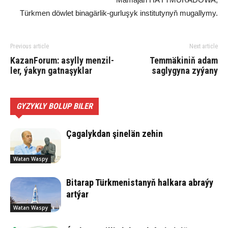
Türkmen döwlet binagärlik-gurluşyk institutynyň mugallymy.
Previous article
Next article
Ka­zan­Fo­rum: asyl­ly men­zil­
Temmäkiniň adam
ler, ýa­kyn gat­na­şyk­lar
saglygyna zyýany
GYZYKLY BOLUP BILER
Çagalykdan şinelän zehin
Watan Waspy
Bitarap Türkmenistanyň halkara abraýy
artýar
Watan Waspy