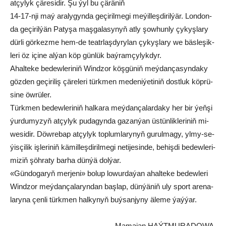
at­çy­lyk çä­re­si­dir. Şu ýyl­ bu çä­rä­niň
14-17-nji maý ara­ly­gyn­da ge­çi­ril­me­gi me­ýil­leş­di­ril­ýär. Lon­don­
da ge­çi­ril­ýän Pa­ty­şa maş­ga­la­sy­nyň at­ly şow­hun­ly çy­kyş­la­ry
dür­li gör­kez­me hem-de teatr­laş­dy­ry­lan çy­kyş­la­ry we bäs­le­şik­
le­ri öz içi­ne al­ýan köp gün­lük baý­ram­çy­lyk­dyr.
Ahal­te­ke be­dew­le­ri­niň Wind­zor köş­gü­niň meý­dan­ça­syn­da­ky
göz­den ge­çi­ri­liş çä­re­le­ri türk­men me­de­ni­ýe­ti­niň dost­luk köp­rü­
si­ne öw­rü­ler.
Türk­men be­dew­le­ri­niň hal­ka­ra meý­dan­ça­la­r­da­ky her bir ýeň­şi
ýur­du­my­zyň at­çy­lyk pu­da­gyn­da ga­zan­ýan üs­tün­lik­le­ri­niň mi­
we­si­dir. Döw­re­bap at­çy­lyk top­lum­la­ry­nyň gu­rul­ma­gy, yl­my-se­
ýis­çi­lik iş­le­ri­niň kä­mil­leş­di­ril­me­gi ne­ti­je­sin­de, be­hiş­di be­dew­le­ri­
miziň şöhraty barha dünýä dolýar.
«Gün­do­ga­ryň mer­je­ni» bo­lup lo­wur­da­ýan ahal­te­ke be­dew­le­ri
Wind­zor meý­dan­ça­la­ryn­dan baş­lap, dün­ýä­niň uly sport are­na­
la­ry­na çen­li türk­men hal­ky­nyň buý­san­jy­ny äle­me ýaý­ýar.
Mamajan HAÝTMURADOWA,