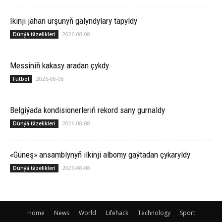
Ikinji jahan urşunyň galyndylary tapyldy
2026-08-08
Dünýä täzelikleri
Messiniň kakasy aradan çykdy
2026-08-08
Futbol
Belgiýada kondisionerleriň rekord sany gurnaldy
2026-08-08
Dünýä täzelikleri
«Güneş» ansamblynyň ilkinji albomy gaýtadan çykaryldy
2026-08-08
Dünýä täzelikleri
Home
News
World
Lifehack
Technology
Sport