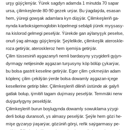
ur­şy güýç­len­ýär. Ýü­rek sag­dyn adam­da 1 mi­nut­da 70 sa­par
ur­sa, çi­lim­keş­ler­de 80-90 ge­zek ur­ýar. Bu ýag­daýda, esa­san
hem, ýü­re­gi gow­şak adam­la­ra kyn düş­ýär. Çi­lim­keş­le­riň ga­
nyn­da kar­bok­si­ge­mog­lo­bin kö­pel­me­gi se­bäp­li ýü­rek myş­sa­sy­
na kis­lo­rod gel­me­gi pe­sel­ýär. Ýü­rek­de gan aý­la­ny­şyk pe­sel­se,
onuň ýag al­ma­gy güýç­len­ýär. Şeý­le­lik­de, çi­lim­keş­lik ate­rosk­le­
ro­za ge­tir­ýär, ate­ros­kle­roz hem işe­mi­ýa ge­tir­ýär.
Çi­lim tüs­se­siniň aş­ga­za­nyň nem­li bar­da­sy­ny yzy­gi­der­li gy­jyn­
dyr­ma­gy ne­ti­je­sin­de aş­ga­zan tur­şu­sy­ny köp bö­lüp çy­kar­ýar,
bu bol­sa gast­rit ke­se­li­ne ge­tir­ýär. Eger çi­lim çek­me­ýän adam
köp­lenç çi­lim çe­kil­ýän ýer­de bol­sa do­wam­ly aş­ga­zan-içe­ge
ke­sel­le­ri­ne ge­ti­rip bi­ler. Çi­lim­keş­le­riň di­li­niň üs­tün­de ak ga­lyň
gat­lak bo­lup, iý­mi­tiň ta­gam duý­ma­sy pe­sel­ýär. Tem­mä­ki nerw
duý­gur­ly­gy­ny pe­seld­ýär.
Çi­lim­keş­le­riň bu­run boş­lu­gyn­da do­wam­ly so­wuk­la­ma yzy­gi­
der­li bo­lup du­ran­soň, ys al­ma­sy pesel­ýär. Şeý­le hem gö­zi he­
mi­şe gy­za­ryp ýa­şar­ýar, gö­zü­niň gör­şi, reňk saý­gar­ma­sy pe­