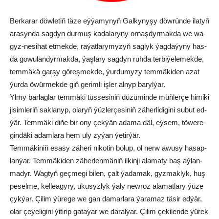
Ber­ka­rar döw­le­tiň tä­ze eý­ýa­my­nyň Galkynyşy döw­rün­de ila­tyň
ara­syn­da sag­dyn dur­muş ka­da­la­ry­ny or­naş­dyr­mak­da we wa­
gyz-ne­si­hat et­mek­de, ra­ýat­la­ry­my­zyň sag­lyk ýag­da­ýy­ny has-
da go­wu­lan­dyr­mak­da, ýaş­la­ry sag­dyn ruh­da ter­bi­ýe­le­mek­de,
tem­mä­kä gar­şy gö­reş­mek­de, ýur­du­my­zy tem­mä­ki­den azat
ýur­da öwür­mek­de giň ge­rim­li iş­ler al­nyp ba­ryl­ýar.
Yl­my bar­lag­lar tem­mä­ki tüs­se­si­niň dü­zü­min­de müň­ler­çe hi­mi­ki
ji­sim­le­riň sak­la­nyp, ola­ryň ýüz­ler­çe­si­niň zä­her­li­di­gi­ni su­but ed­
ýär. Tem­mä­ki di­ňe bir ony çek­ýän ada­ma däl, eý­sem, tö­we­re­
gin­dä­ki adam­la­ra hem uly zy­ýan ýe­tir­ýär.
Tem­mä­ki­niň esa­sy zä­he­ri ni­ko­tin bo­lup, ol nerw awu­sy ha­sap­
lan­ýar. Tem­mä­ki­den zä­her­len­mä­niň il­kin­ji ala­ma­ty baş aý­lan­
ma­dyr. Wag­tyň geç­me­gi bi­len, çalt ýa­da­mak, gyz­mak­lyk, huş
pe­sel­me, kel­lea­gy­ry, uku­syz­lyk ýa­ly new­roz ala­mat­la­ry ýü­ze
çyk­ýar. Çi­lim ýü­re­ge we gan da­mar­la­ra ýa­ra­maz tä­sir ed­ýär,
olar çe­ýe­li­gi­ni ýi­ti­rip ga­ta­ýar we da­ral­ýar. Çi­lim çe­ki­len­de ýü­rek