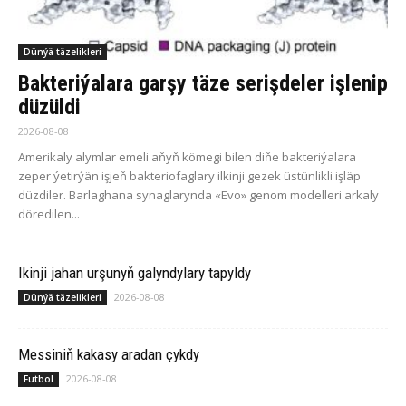
Dünýä täzelikleri
Bakteriýalara garşy täze serişdeler işlenip
düzüldi
2026-08-08
Amerikaly alymlar emeli aňyň kömegi bilen diňe bakteriýalara
zeper ýetirýän işjeň bakteriofaglary ilkinji gezek üstünlikli işläp
düzdiler. Barlaghana synaglarynda «Evo» genom modelleri arkaly
döredilen...
Ikinji jahan urşunyň galyndylary tapyldy
2026-08-08
Dünýä täzelikleri
Messiniň kakasy aradan çykdy
2026-08-08
Futbol