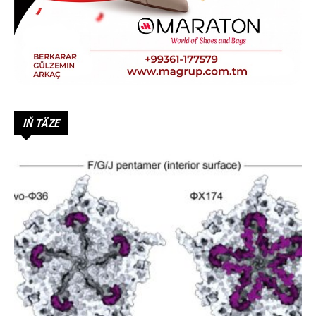
IŇ TÄZE