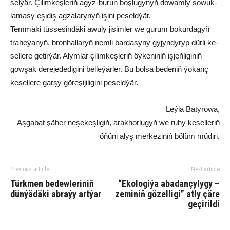
sel­ýär. Çi­lim­keş­le­riň agyz-bu­run boş­lu­gy­nyň do­wam­ly so­wuk­
la­ma­sy eşi­diş ag­za­la­ry­nyň işi­ni pe­seld­ýär.
Tem­mä­ki tüs­se­sin­dä­ki awu­ly ji­sim­ler we gu­rum bo­kur­da­gyň
tra­he­ýa­nyň, bronhal­la­ryň nem­li bar­da­sy­ny gy­jyn­dy­ryp dür­li ke­
sel­le­re ge­tir­ýär. Alym­lar çi­lim­keş­le­riň öý­ke­ni­niň iş­jeň­li­gi­niň
gowşak de­re­je­de­di­gi­ni bel­le­ýär­ler. Bu bol­sa be­de­niň ýo­kanç
ke­sel­le­re gar­şy gö­re­şi­ji­li­gi­ni pe­seld­ýär.
Leýla Batyrowa,
Aşgabat şäher neşekeşligiň, arakhorlugyň we ruhy keselleriň
öňüni alyş merkeziniň bölüm müdiri.
Previous article
Next article
Türkmen bedewleriniň
“Ekologiýa abadançylygy –
dünýädäki abraýy artýar
zeminiň gözelligi” atly çäre
geçirildi