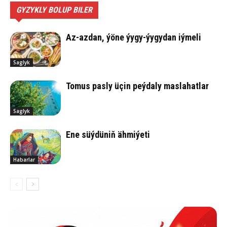
GYZYKLY BOLUP BILER
Az-azdan, ýöne ýygy-ýygydan iýmeli
Saglyk
Tomus pasly üçin peýdaly maslahatlar
Saglyk
Ene süý­dü­niň äh­mi­ýe­ti
Habarlar