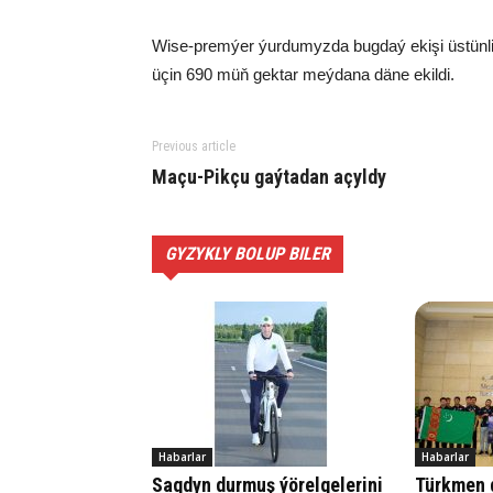
Wise-premýer ýurdumyzda bugdaý ekişi üstünli
üçin 690 müň gektar meýdana däne ekildi.
Previous article
Ma­çu-Pik­çu gaý­ta­dan açyl­dy
GYZYKLY BOLUP BILER
Habarlar
Habarlar
Sagdyn durmuş ýörelgelerini
Türkmen d