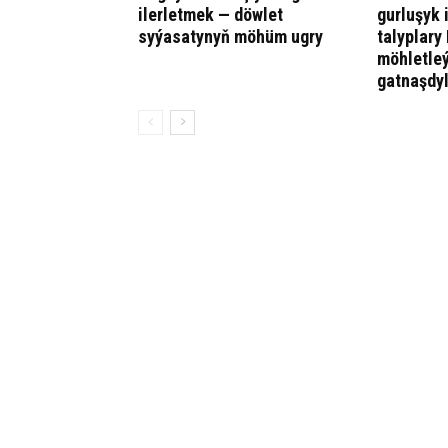
ilerletmek — döwlet
gurluşyk 
syýasatynyň möhüm ugry
talyplary
möhletle
gatnaşdy