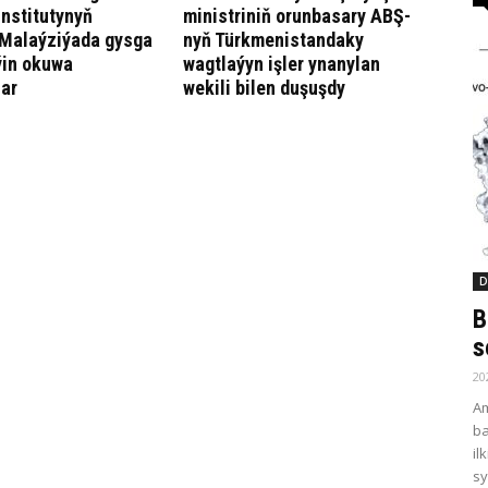
institutynyň
ministriniň orunbasary ABŞ-
 Malaýziýada gysga
nyň Türkmenistandaky
ýin okuwa
wagtlaýyn işler ynanylan
lar
wekili bilen duşuşdy
D
B
s
20
Am
ba
il
sy