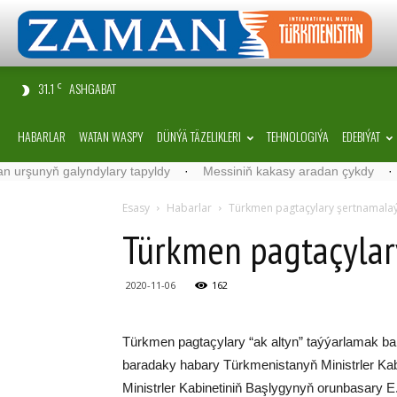
31.1
ASHGABAT
C
HABARLAR
WATAN WASPY
DÜNÝÄ TÄZELIKLERI
TEHNOLOGIÝA
EDEBIÝAT
unyň galyndylary tapyldy
·
Messiniň kakasy aradan çykdy
·
Belgi
Esasy
Habarlar
Türkmen pagtaçylary şertnamala
Türkmen pagtaçylar
2020-11-06
162
Türkmen pagtaçylary “ak altyn” taýýarlamak b
baradaky habary Türkmenistanyň Ministrler Kabine
Ministrler Kabinetiniň Başlygynyň orunbasary E