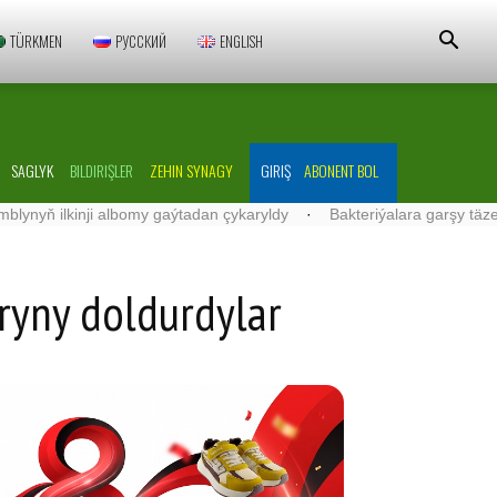
TÜRKMEN
РУССКИЙ
ENGLISH
SAGLYK
BILDIRIŞLER
ZEHIN SYNAGY
GIRIŞ
ABONENT BOL
lkinji albomy gaýtadan çykaryldy
·
Bakteriýalara garşy täze serişde
ryny doldurdylar