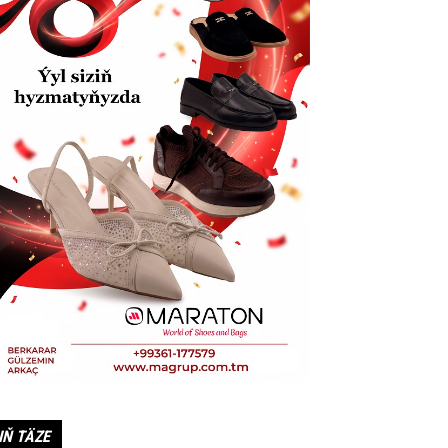
IŇ TÄZE