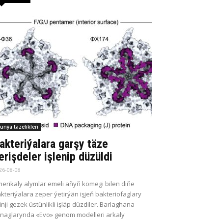
ünýä täzelikleri
akteriýalara garşy täze
erişdeler işlenip düzüldi
26-08-08
erikaly alymlar emeli aňyň kömegi bilen diňe
kteriýalara zeper ýetirýän işjeň bakteriofaglary
kinji gezek üstünlikli işläp düzdiler. Barlaghana
naglarynda «Evo» genom modelleri arkaly