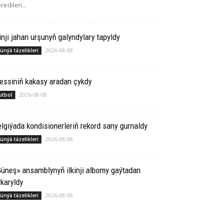
redilen...
inji jahan urşunyň galyndylary tapyldy
2026-08-08
ünýä täzelikleri
essiniň kakasy aradan çykdy
2026-08-08
utbol
lgiýada kondisionerleriň rekord sany gurnaldy
2026-08-08
ünýä täzelikleri
üneş» ansamblynyň ilkinji albomy gaýtadan
karyldy
2026-08-08
ünýä täzelikleri