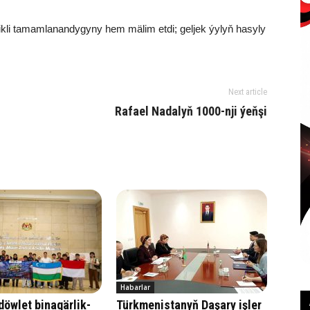
kli tamamlanandygyny hem mälim etdi; geljek ýylyň hasyly
Next article
Rafael Nadalyň 1000-nji ýeňşi
Habarlar
öwlet binagärlik-
Türkmenistanyň Daşary işler