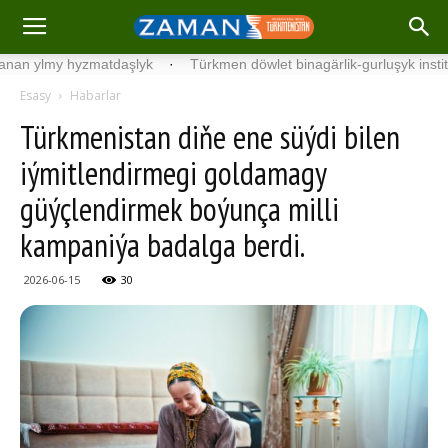
y hyzmatdaşlyk
·
Türkmen döwlet binagärlik-gurluşyk institutynyň t
Esasy
Habarlar
Türkmenistan diňe ene süýdi bilen
iýmitlendirmegi goldamagy
güýçlendirmek boýunça milli
kampaniýa badalga berdi.
2026-06-15
30