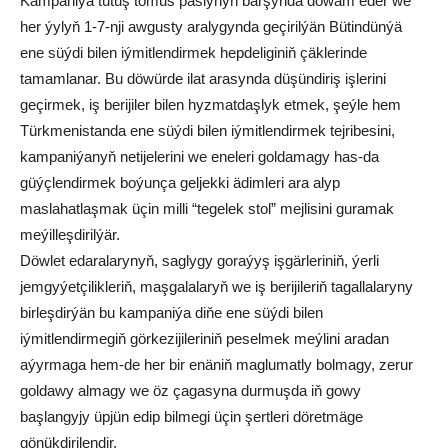
Kampaniýa tutuş tomus paslynyň barşynda dowam eder we
her ýylyň 1-7-nji awgusty aralygynda geçirilýän Bütindünýä
ene süýdi bilen iýmitlendirmek hepdeliginiň çäklerinde
tamamlanar. Bu döwürde ilat arasynda düşündiriş işlerini
geçirmek, iş berijiler bilen hyzmatdaşlyk etmek, şeýle hem
Türkmenistanda ene süýdi bilen iýmitlendirmek tejribesini,
kampaniýanyň netijelerini we eneleri goldamagy has-da
güýçlendirmek boýunça geljekki ädimleri ara alyp
maslahatlaşmak üçin milli “tegelek stol” mejlisini guramak
meýilleşdirilýär.
Döwlet edaralarynyň, saglygy goraýyş işgärleriniň, ýerli
jemgyýetçilikleriň, maşgalalaryň we iş berijileriň tagallalaryny
birleşdirýän bu kampaniýa diňe ene süýdi bilen
iýmitlendirmegiň görkezijileriniň peselmek meýlini aradan
aýyrmaga hem-de her bir enäniň maglumatly bolmagy, zerur
goldawy almagy we öz çagasyna durmuşda iň gowy
başlangyjy üpjün edip bilmegi üçin şertleri döretmäge
gönükdirilendir.