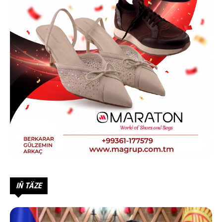
IŇ TÄZE