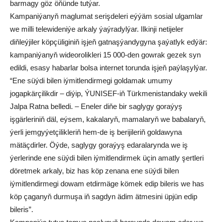
barmagy göz öňünde tutýar.
Kampaniýanyň maglumat serişdeleri eýýäm sosial ulgamlar
we milli telewideniýe arkaly ýaýradylýar. Ilkinji netijeler
diňleýjiler köpçüliginiň işjeň gatnaşýandygyna şaýatlyk edýär:
kampaniýanyň wideorolikleri 15 000-den gowrak gezek syn
edildi, esasy habarlar bolsa internet torunda işjeň paýlaşylýar.
“Ene süýdi bilen iýmitlendirmegi goldamak umumy
jogapkärçilikdir – diýip, ÝUNISEF-iň Türkmenistandaky wekili
Jalpa Ratna belledi. – Eneler diňe bir saglygy goraýyş
işgärleriniň däl, eýsem, kakalaryň, mamalaryň we babalaryň,
ýerli jemgyýetçilikleriň hem-de iş berijileriň goldawyna
mätäçdirler. Öýde, saglygy goraýyş edaralarynda we iş
ýerlerinde ene süýdi bilen iýmitlendirmek üçin amatly şertleri
döretmek arkaly, biz has köp zenana ene süýdi bilen
iýmitlendirmegi dowam etdirmäge kömek edip bileris we has
köp çaganyň durmuşa iň sagdyn ädim ätmesini üpjün edip
bileris”.