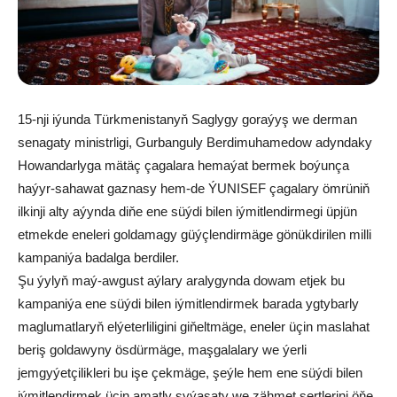
15-nji iýunda Türkmenistanyň Saglygy goraýyş we derman
senagaty ministrligi, Gurbanguly Berdimuhamedow adyndaky
Howandarlyga mätäç çagalara hemaýat bermek boýunça
haýyr-sahawat gaznasy hem-de ÝUNISEF çagalary ömrüniň
ilkinji alty aýynda diňe ene süýdi bilen iýmitlendirmegi üpjün
etmekde eneleri goldamagy güýçlendirmäge gönükdirilen milli
kampaniýa badalga berdiler.
Şu ýylyň maý-awgust aýlary aralygynda dowam etjek bu
kampaniýa ene süýdi bilen iýmitlendirmek barada ygtybarly
maglumatlaryň elýeterliligini giňeltmäge, eneler üçin maslahat
beriş goldawyny ösdürmäge, maşgalalary we ýerli
jemgyýetçilikleri bu işe çekmäge, şeýle hem ene süýdi bilen
iýmitlendirmek üçin amatly syýasaty we zähmet şertlerini öňe