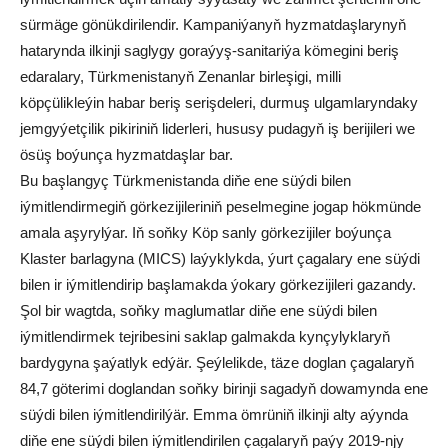
sürmäge gönükdirilendir. Kampaniýanyň hyzmatdaşlarynyň
hatarynda ilkinji saglygy goraýyş-sanitariýa kömegini beriş
edaralary, Türkmenistanyň Zenanlar birleşigi, milli
köpçülikleýin habar beriş serişdeleri, durmuş ulgamlaryndaky
jemgyýetçilik pikiriniň liderleri, hususy pudagyň iş berijileri we
ösüş boýunça hyzmatdaşlar bar.
Bu başlangyç Türkmenistanda diňe ene süýdi bilen
iýmitlendirmegiň görkezijileriniň peselmegine jogap hökmünde
amala aşyrylýar. Iň soňky Köp sanly görkezijiler boýunça
Klaster barlagyna (MICS) laýyklykda, ýurt çagalary ene süýdi
bilen ir iýmitlendirip başlamakda ýokary görkezijileri gazandy.
Şol bir wagtda, soňky maglumatlar diňe ene süýdi bilen
iýmitlendirmek tejribesini saklap galmakda kynçylyklaryň
bardygyna şaýatlyk edýär. Şeýlelikde, täze doglan çagalaryň
84,7 göterimi doglandan soňky birinji sagadyň dowamynda ene
süýdi bilen iýmitlendirilýär. Emma ömrüniň ilkinji alty aýynda
diňe ene süýdi bilen iýmitlendirilen çagalaryň paýy 2019-njy