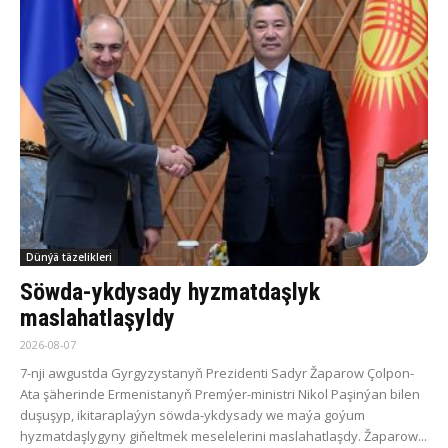
Dünýä täzelikleri
Söwda-ykdysady hyzmatdaşlyk
maslahatlaşyldy
2026-08-07
7-nji awgustda Gyrgyzystanyň Prezidenti Sadyr Žaparow Çolpon-
Ata şäherinde Ermenistanyň Premýer-ministri Nikol Paşinýan bilen
duşuşyp, ikitaraplaýyn söwda-ykdysady we maýa goýum
hyzmatdaşlygyny giňeltmek meselelerini maslahatlaşdy. Žaparow...