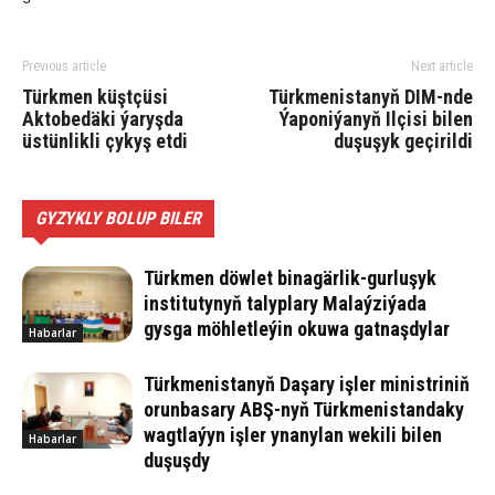
Previous article
Next article
Türkmen küştçüsi
Türkmenistanyň DIM-nde
Aktobedäki ýaryşda
Ýaponiýanyň Ilçisi bilen
üstünlikli çykyş etdi
duşuşyk geçirildi
GYZYKLY BOLUP BILER
Türkmen döwlet binagärlik-gurluşyk
institutynyň talyplary Malaýziýada
gysga möhletleýin okuwa gatnaşdylar
Habarlar
Türkmenistanyň Daşary işler ministriniň
orunbasary ABŞ-nyň Türkmenistandaky
wagtlaýyn işler ynanylan wekili bilen
Habarlar
duşuşdy