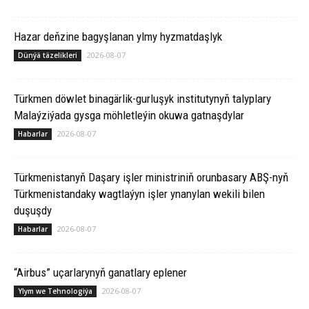
Hazar deňzine bagyşlanan ylmy hyzmatdaşlyk
2026-08-07
Dünýä täzelikleri
Türkmen döwlet binagärlik-gurluşyk institutynyň talyplary
Malaýziýada gysga möhletleýin okuwa gatnaşdylar
2026-08-07
Habarlar
Türkmenistanyň Daşary işler ministriniň orunbasary ABŞ-nyň
Türkmenistandaky wagtlaýyn işler ynanylan wekili bilen
duşuşdy
2026-08-07
Habarlar
“Airbus” uçarlarynyň ganatlary eplener
2026-08-07
Ylym we Tehnologiýa