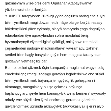
gaznasynyň wise-prezidenti Oguljahan Atabaýewanyň
ýüzlenmesinde bellenilýär.
ÝUNISEF tarapyndan 2025-nji ýylda geçirilen barlag ene süýdi
bilen iýmitlendirmegi dowam etdirmäge päsgel berýän esasy
bökdençlikleri ýüze çykardy, olaryň hatarynda çaga dogrulýan
edaralardan öýe ugradylandan soňra maslahat beriş
hyzmatlarynyň elýeterliliginiň çäkliligi, onlaýn we resmi däl
çeşmelerden nädogry maglumatlaryň ýaýramagy, zähmet
şertleri bilen bagly basyşlar, şeýle hem maşgala tarapyndan
goldawyň ýetmezçiligi bar.
Bu meseleleri çözmek üçin kampaniýa maglumat-wagyz ediş
çärelerini geçirmegi, saglygy goraýyş işgärlerini we ene süýdi
bilen iýmitlendirmek boýunça jemgyýetçilik geňeşçilerini
okatmagy, maşgalalary bu işe çekmek boýunça
başlangyçlary, şeýle hem kanunçylyk we iş berijileriň syýasaty
arkaly ene süýdi bilen iýmitlendirmegi goramak çärelerini
güýçlendirmek ugrunda aklawçylyk (adwokasiýa) işlerini alyp