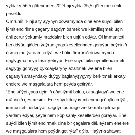
ýyldaky 56,5 göterimden 2024-nji ýylda 35,5 göterime çenli
peseldi.
Ömrüniň ilkinji alty aýynyň dowamynda diňe ene süýdi bilen
iýmitlendirilme çagany sagdyn ösmek we kämilleşmek üçin
ähli zerur ýokumly maddalar bilen üpjün edýär. Ol immuniteti
berkidýär, giňden ýaýran çaga kesellerinden goraýar, beýniniň
ösmegine ýardam edýär we bütin ömrüniň dowamynda
saglygyna oňyn täsir ýetirýär. Ene süýdi bilen iýmitlendirmek
saglygy goraýyş çykdajylaryny azaltmak we ene bilen
çaganyň arasyndaky duýgy baglanyşygyny berkitmek arkaly
enelere we maşgalalara hem peýda getirýär.
“Ene süýdi çaga üçin iň oňat iýmit bolup, ol saglygyň we ene
mähriniň çeşmesidir. Ene süýdi doly iýmitlenmegi üpjün edýär,
immuniteti berkidýär, sagdyn ösmäge we kemala gelmäge
ýardam edýär, şeýle hem köp sanly kesellerden goraýar. Ene
süýdi bilen iýmitlendirmek diňe bir çagalara däl, eýsem enelere
we maşgalalara hem peýda getirýär” diýip, Haýyr-sahawat