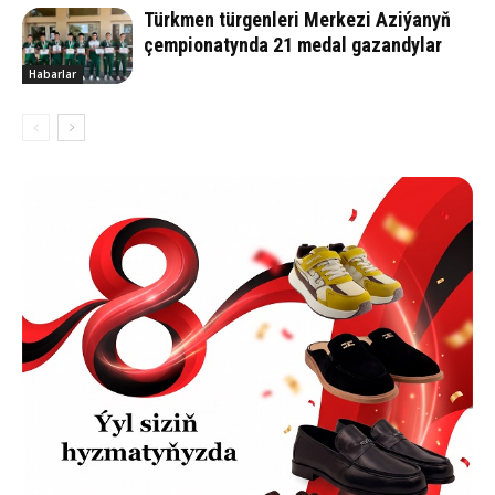
Türkmen türgenleri Merkezi Aziýanyň
çempionatynda 21 medal gazandylar
Habarlar