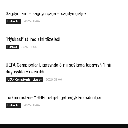
Sagdyn ene – sagdyn çaga – sagdyn geljek
2026-08-06
Habarlar
“Nýukasl” tälimçisini täzeledi
2026-08-06
Futbol
UEFA Çempionlar Ligasynda 3-nji saýlama tapgyryň 1-nji
duşuşyklary geçirildi
2026-08-06
UEFA Çempionlar Ligasy
Türkmenistan–ÝHHG: netijeli gatnaşyklar ösdürilýär
2026-08-06
Habarlar