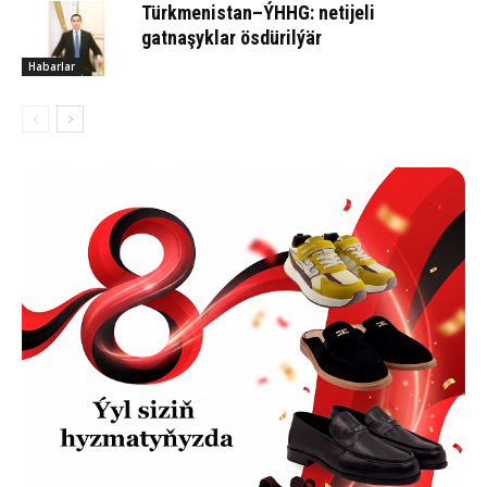
Türkmenistan–ÝHHG: netijeli
gatnaşyklar ösdürilýär
Habarlar