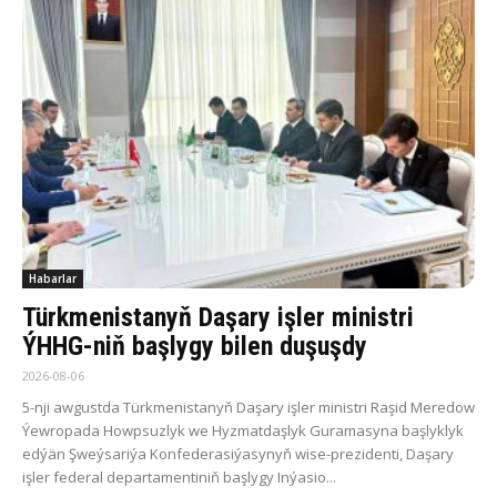
Habarlar
Türkmenistanyň Daşary işler ministri
ÝHHG-niň başlygy bilen duşuşdy
2026-08-06
5-nji awgustda Türkmenistanyň Daşary işler ministri Raşid Meredow
Ýewropada Howpsuzlyk we Hyzmatdaşlyk Guramasyna başlyklyk
edýän Şweýsariýa Konfederasiýasynyň wise-prezidenti, Daşary
işler federal departamentiniň başlygy Inýasio...