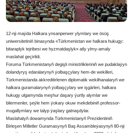
12-nji maýda Halkara ynsanperwer ylymlary we ösüş
uniwersitetiniň binasynda «Türkmenistan we halkara hukugy:
bitaraplyk tejribesi we hyzmatdaşlyk» atly ylmy-amaly
maslahat geçirildi.
Foruma Türkmenistanyň degişli ministrlikleriniň we pudaklaýyn
dolandyryş edaralarynyň ýolbaşçylary hem-de wekilleri,
Türkmenistanda akkreditirlenen diplomatik wekilhanalaryň we
halkara guramalarynyň ýolbaşçylary we işgärleri, halkara
hukugy ulgamynda meşhur daşary ýurtly alymlar we
bilermenler, şeýle hem ýokary okuw mekdebiniň professor-
mugallymlary we talyp ýaşlary gatnaşdylar.
Maslahatyň dowamynda Türkmenistanyň Prezidentiniň
Birleşen Milletler Guramasynyň Baş Assambleýasynyň 80-nji