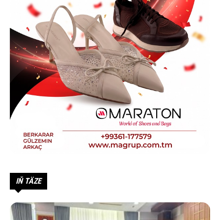
IŇ TÄZE