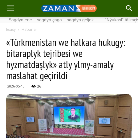
gdyn ene – sagdyn çaga – sagdyn geljek
·
“Nýukasl” tälimçisini täz
Esasy
Habarlar
«Türkmenistan we halkara hukugy:
bitaraplyk tejribesi we
hyzmatdaşlyk» atly ylmy-amaly
maslahat geçirildi
2026-05-13
26