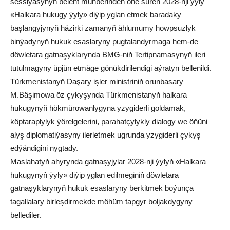
sessiýasynyň belent münberinden öňe süren 2028-nji ýyly
«Halkara hukugy ýyly» diýip yglan etmek baradaky
başlangyjynyň häzirki zamanyň ählumumy howpsuzlyk
binýadynyň hukuk esaslaryny pugtalandyrmaga hem-de
döwletara gatnaşyklarynda BMG-niň Tertipnamasynyň ileri
tutulmagyny üpjün etmäge gönükdirilendigi aýratyn bellenildi.
Türkmenistanyň Daşary işler ministriniň orunbasary
M.Bäşimowa öz çykyşynda Türkmenistanyň halkara
hukugynyň hökmürowanlygyna yzygiderli goldamak,
köptaraplylyk ýörelgelerini, parahatçylykly dialogy we öňüni
alyş diplomatiýasyny ilerletmek ugrunda yzygiderli çykyş
edýändigini nygtady.
Maslahatyň ahyrynda gatnaşyjylar 2028-nji ýylyň «Halkara
hukugynyň ýyly» diýip yglan edilmeginiň döwletara
gatnaşyklarynyň hukuk esaslaryny berkitmek boýunça
tagallalary birleşdirmekde möhüm tapgyr boljakdygyny
bellediler.