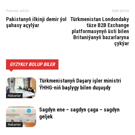
Previous article
Next article
Pakistanyň ilkinji demir ýol
Türkmenistan Londondaky
şahasy açylýar
täze B2B Exchange
platformasynyň üsti bilen
Britaniýanyň bazarlaryna
çykýar
GYZYKLY BOLUP BILER
Türkmenistanyň Daşary işler ministri
ÝHHG-niň başlygy bilen duşuşdy
Habarlar
Sagdyn ene – sagdyn çaga – sagdyn
geljek
Habarlar