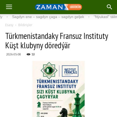
Sagdyn ene – sagdyn çaga – sagdyn geljek
·
“Nýukasl” tälimçisini 
Esasy
Bildirişler
Türkmenistandaky Fransuz Instituty
Küşt klubyny döredýär
2026-05-08
53