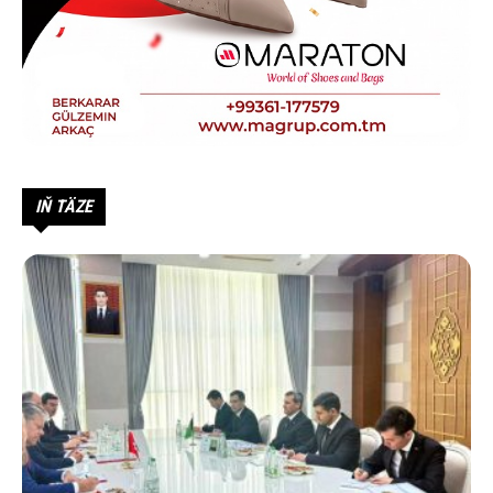
IŇ TÄZE