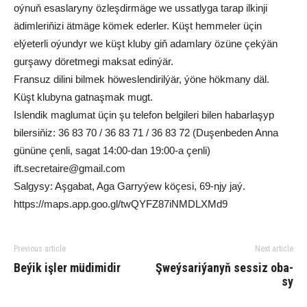
oýnuň esaslaryny özleşdirmäge we ussatlyga tarap ilkinji
ädimleriňizi ätmäge kömek ederler. Küşt hemmeler üçin
elýeterli oýundyr we küşt kluby giň adamlary özüne çekýän
gurşawy döretmegi maksat edinýär.
Fransuz dilini bilmek höweslendirilýär, ýöne hökmany däl.
Küşt klubyna gatnaşmak mugt.
Islendik maglumat üçin şu telefon belgileri bilen habarlaşyp
bilersiňiz: 36 83 70 / 36 83 71 / 36 83 72 (Duşenbeden Anna
gününe çenli, sagat 14:00-dan 19:00-a çenli)
ift.secretaire@gmail.com
Salgysy: Aşgabat, Aga Garryýew köçesi, 69-njy jaý.
https://maps.app.goo.gl/twQYFZ87iNMDLXMd9
Previous article
Next article
Beýik işler müdimidir
Şweý­sa­ri­ýa­nyň ses­siz oba­
sy