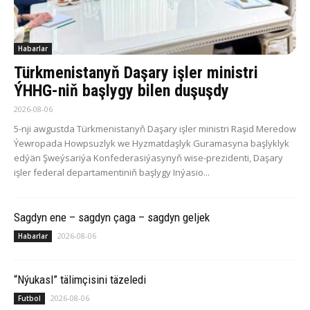
Habarlar
Türkmenistanyň Daşary işler ministri
ÝHHG-niň başlygy bilen duşuşdy
2026-08-06
5-nji awgustda Türkmenistanyň Daşary işler ministri Raşid Meredow
Ýewropada Howpsuzlyk we Hyzmatdaşlyk Guramasyna başlyklyk
edýän Şweýsariýa Konfederasiýasynyň wise-prezidenti, Daşary
işler federal departamentiniň başlygy Inýasio...
Sagdyn ene – sagdyn çaga – sagdyn geljek
2026-08-06
Habarlar
“Nýukasl” tälimçisini täzeledi
2026-08-06
Futbol