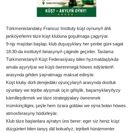
Türkmenistandaky Fransuz Instituty küşt oýnunyň ähli
janköýerlerini täze küşt klubuna goşulmaga çagyrýar.
9-njy maýdan başlap, klub duşuşyklary her şenbe güni sagat
18:30-da institutyň binasynyň çäginde geçiriler. Taslama
Türkmenistanyň Küşt Federasiýasy bilen hyzmatdaşlykda
amala aşyrylýar we küşti öwrenmegä höwes edýänleriň
arasynda giňden ýaýratmagy maksat edinýär.
Küşt kluby dürli derejedäki oýunçylaryň arasynda dostluk
oýunlary we tejribe alyşmak üçin giňişlik, başarnyklaryňyzy
kämilleşdirmek we täze strategiýalary öwrenmek
mümkinçiligini, şeýle hem özara goldaw we oýna bolan höwes
atmosferasyny hödürleýär.
Klub täze başlanlara aýratyn üns berer: eger siz heniz küşt
düzgünleri bilen tanyş däl bolsaňyz, tejribeli hünärmenler