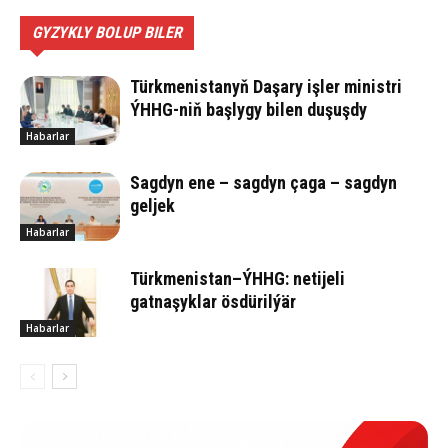
GYZYKLY BOLUP BILER
Türkmenistanyň Daşary işler ministri
ÝHHG-niň başlygy bilen duşuşdy
Habarlar
Sagdyn ene – sagdyn çaga – sagdyn
geljek
Habarlar
Türkmenistan–ÝHHG: netijeli
gatnaşyklar ösdürilýär
Habarlar