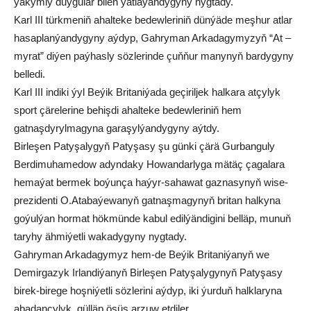
ýakymly duýgular bilen ýatlaýandygyny nygtady.
Karl III türkmeniň ahalteke bedewleriniň dünýäde meşhur atlar
hasaplanýandygyny aýdyp, Gahryman Arkadagymyzyň “At –
myrat” diýen paýhasly sözlerinde çuňňur manynyň bardygyny
belledi.
Karl III indiki ýyl Beýik Britaniýada geçiriljek halkara atçylyk
sport çärelerine behişdi ahalteke bedewleriniň hem
gatnaşdyrylmagyna garaşylýandygyny aýtdy.
Birleşen Patyşalygyň Patyşasy şu günki çärä Gurbanguly
Berdimuhamedow adyndaky Howandarlyga mätäç çagalara
hemaýat bermek boýunça haýyr-sahawat gaznasynyň wise-
prezidenti O.Atabaýewanyň gatnaşmagynyň britan halkyna
goýulýan hormat hökmünde kabul edilýändigini belläp, munuň
taryhy ähmiýetli wakadygyny nygtady.
Gahryman Arkadagymyz hem-de Beýik Britaniýanyň we
Demirgazyk Irlandiýanyň Birleşen Patyşalygynyň Patyşasy
birek-birege hoşniýetli sözlerini aýdyp, iki ýurduň halklaryna
abadançylyk, gülläp ösüş arzuw etdiler.