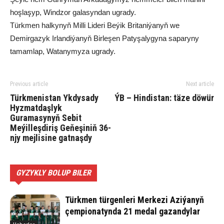
hoşlaşyp, Windzor galasyndan ugrady.
Türkmen halkynyň Milli Lideri Beýik Britaniýanyň we
Demirgazyk Irlandiýanyň Birleşen Patyşalygyna saparyny
tamamlap, Watanymyza ugrady.
Previous article
Next article
Türkmenistan Ykdysady
ÝB – Hindistan: täze döwür
Hyzmatdaşlyk
Guramasynyň Sebit
Meýilleşdiriş Geňeşiniň 36-
njy mejlisine gatnaşdy
GYZYKLY BOLUP BILER
Türkmen türgenleri Merkezi Aziýanyň
çempionatynda 21 medal gazandylar