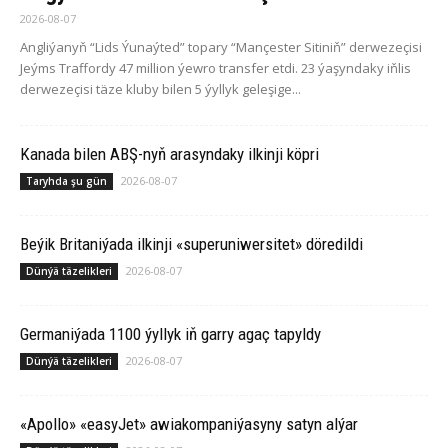
2026-08-07
Angliýanyň “Lids Ýunaýted” topary “Mançester Sitiniň” derwezeçisi
Jeýms Traffordy 47 million ýewro transfer etdi. 23 ýaşyndaky iňlis
derwezeçisi täze kluby bilen 5 ýyllyk geleşige...
Ka­na­da bilen ABŞ-nyň arasyndaky ilkinji köp­ri
2026-08-07
Taryhda şu gün
Beýik Britaniýada ilkinji «superuniwersitet» döredildi
2026-08-07
Dünýä täzelikleri
Germaniýada 1100 ýyllyk iň garry agaç tapyldy
2026-08-07
Dünýä täzelikleri
«Apollo» «easyJet» awiakompaniýasyny satyn alýar