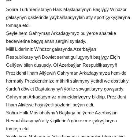
***
Soňra Türkmenistanyň Halk Maslahatynyň Başlygy Windzor
galasynyň çäklerinde ýaýbaňlandyrylan atly sport çykyşlaryna
tomaşa etdi.
Şeýle hem Gahryman Arkadagymyz bu ýerde ahalteke
bedewlerine bagyşlanan sergini synlady.
Milli Liderimiz Windzor galasynda Azerbaýjan
Respublikasynyň Döwlet serhet gullugynyň başlygy Elçin
Guliýew bilen duşuşdy. Ol Azerbaýjan Respublikasynyň
Prezidenti Ilham Aliýewiň Gahryman Arkadagymyza hem-de
hormatly Prezidentimize mähirli salamyny ýetirdi we dostlukly
ýurduň döwlet Baştutanynyň ýörite sowgatlaryny gowşurdy.
Gahryman Arkadagymyz minnetdarlygyny bildirip, Prezident
Ilham Aliýewe hoşniýetli sözlerini beýan etdi.
Soňra Halk Maslahatynyň Başlygy bu ýerde Azerbaýjan
Respublikasynyň atly ýigitleriniň görkezme çykyşlaryna
tomaşa etdi.
Şeýle hem Gahryman Arkadagymyz hemmeler bilen mähirli