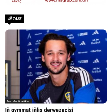
IŇ TÄZE
Transfer täzelikleri
Iň gymmat iňlis derwezeçisi