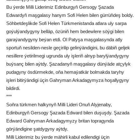
Bu ýerde Milli Liderimiz Edinburgyň Gersogy Şazada
Edwardyň maşgalasy hanym Sofi Helen bilen gürrüňdeş boldy.
Söhbetdeşlikde Sofi Helen Türkmenistanda atlara uly sarpa
goýulýandygyny belläp, özüniň hem bedewlere söýgi bilen
garaýandygyny beýan etdi. Ol Patyşa maşgalasynda atly
sportuň nesilden-nesle geçirilip gelinýändigini, bu däbiň geljek
nesillere ýetirilmegi ugrunda uly işleriň alnyp barylýandygyny
buýsanç bilen aýtdy. Şazadanyň maşgalasy dünýäde atçylyk
pudagyny ösdürmekde, oňa hemaýatkär bolmakda taryhy
işleri bitirýändigi üçin Gahryman Arkadagymyza hoşallygyny
bildirdi.
***
Soňra türkmen halkynyň Milli Lideri Onuň Alyjenaby,
Edinburgyň Gersogy Şazada Edward bilen duşuşdy. Şazada
Edward Gahryman Arkadagymyzy britan topragynda
görýändigine şatdygyny aýtdy.
Milli Liderimiz bu ýerde mähirli kabul edilendigi üçin