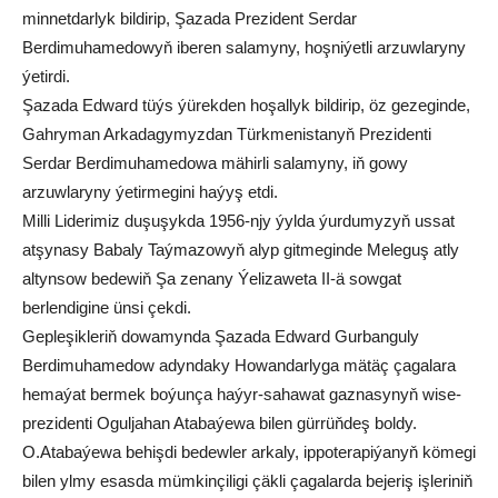
minnetdarlyk bildirip, Şazada Prezident Serdar
Berdimuhamedowyň iberen salamyny, hoşniýetli arzuwlaryny
ýetirdi.
Şazada Edward tüýs ýürekden hoşallyk bildirip, öz gezeginde,
Gahryman Arkadagymyzdan Türkmenistanyň Prezidenti
Serdar Berdimuhamedowa mähirli salamyny, iň gowy
arzuwlaryny ýetirmegini haýyş etdi.
Milli Liderimiz duşuşykda 1956-njy ýylda ýurdumyzyň ussat
atşynasy Babaly Taýmazowyň alyp gitmeginde Meleguş atly
altynsow bedewiň Şa zenany Ýelizaweta II-ä sowgat
berlendigine ünsi çekdi.
Gepleşikleriň dowamynda Şazada Edward Gurbanguly
Berdimuhamedow adyndaky Howandarlyga mätäç çagalara
hemaýat bermek boýunça haýyr-sahawat gaznasynyň wise-
prezidenti Oguljahan Atabaýewa bilen gürrüňdeş boldy.
O.Atabaýewa behişdi bedewler arkaly, ippoterapiýanyň kömegi
bilen ylmy esasda mümkinçiligi çäkli çagalarda bejeriş işleriniň