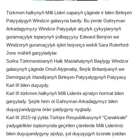
Türkmen halkynyň Milli Lideri saparyň çäginde ir bilen Birleşen
Patyşalygyň Windzor galasyna bardy. Bu ýerde Gahryman
Arkadagymyzy Windzor Patyşalyk atçylyk çykyşlarynyň
guramaçylyk toparynyň ýolbaşçysy Edward Benýon we
Windzoryň guramaçylyk işleri boýunça wekili Sara Ruterford-
Jons mähirli garşyladylar.
Soňra Türkmenistanyň Halk Maslahatynyň Başlygy Windzor
galasynyň çäginde Onuň Alyjenaby, Beýik Britaniýanyň we
Demirgazyk Irlandiýanyň Birleşen Patyşalygynyň Patyşasy
Karl III bilen duşuşdy.
Karl III türkmen halkynyň Milli Liderini aýratyn hormat bilen
garşylady. Şeýle hem ol Gahryman Arkadagymyz bilen
duşuşýandygyna örän şatdygyny nygtady.
Karl III 2015-nji ýylda Türkiýe Respublikasynyň “Çanakkale”
ýadygärlikler toplumynda geçirilen çärelerde Milli Liderimiz
bilen duşuşandygyny aýdyp, şol duşuşygyň özünde ýatdan