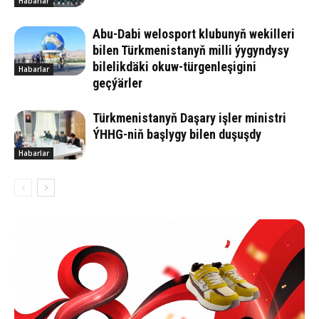
Habarlar
Abu-Da­bi we­los­port klu­bu­nyň we­kil­le­ri
bi­len Türk­me­nis­ta­nyň milli ýy­gyn­dy­sy
bi­le­lik­dä­ki okuw-tür­gen­le­şigini
Habarlar
geçýärler
Türkmenistanyň Daşary işler ministri
ÝHHG-niň başlygy bilen duşuşdy
Habarlar