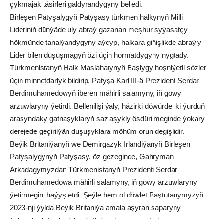
çykmajak täsirleri galdyrandygyny belledi.
Birleşen Patyşalygyň Patyşasy türkmen halkynyň Milli
Lideriniň dünýäde uly abraý gazanan meşhur syýasatçy
hökmünde tanalýandygyny aýdyp, halkara giňişlikde abraýly
Lider bilen duşuşmagyň özi üçin hormatdygyny nygtady.
Türkmenistanyň Halk Maslahatynyň Başlygy hoşniýetli sözler
üçin minnetdarlyk bildirip, Patyşa Karl III-ä Prezident Serdar
Berdimuhamedowyň iberen mähirli salamyny, iň gowy
arzuwlaryny ýetirdi. Bellenilişi ýaly, häzirki döwürde iki ýurduň
arasyndaky gatnaşyklaryň sazlaşykly ösdürilmeginde ýokary
derejede geçirilýän duşuşyklara möhüm orun degişlidir.
Beýik Britaniýanyň we Demirgazyk Irlandiýanyň Birleşen
Patyşalygynyň Patyşasy, öz gezeginde, Gahryman
Arkadagymyzdan Türkmenistanyň Prezidenti Serdar
Berdimuhamedowa mähirli salamyny, iň gowy arzuwlaryny
ýetirmegini haýyş etdi. Şeýle hem ol döwlet Baştutanymyzyň
2023-nji ýylda Beýik Britaniýa amala aşyran saparyny