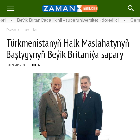
Beýik Britaniýada ilkinji «superuniwersitet» döredildi
·
Germaniýada 1
Esasy
Habarlar
Türkmenistanyň Halk Maslahatynyň
Başlygynyň Beýik Britaniýa sapary
2026-05-18
48