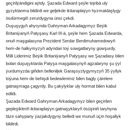
geçirilýändigini aýtdy. Şazada Edward şeýle tejribä uly
gyzyklanma bildirdi we geljekde ikitaraplaýyn hyzmatdaşlygy
ösdürmegiň zerurdygyna ünsi çekdi.
Duşuşygyň ahyrynda Gahryman Arkadagymyz Beýik
Britaniýanyň Patyşasy Karl III-ä, şeýle hem Şazada Edwarda,
onuň maşgalasyna Prezident Serdar Berdimuhamedowyň
hem-de halkymyzyň adyndan toý sowgatlaryny gowşurdy.
Milli Liderimiz Beýik Britaniýanyň Patyşasy we Şazadasy bilen
bolan duşuşyklarda Patyşa maşgalasynyň agzalaryny şu ýyl
ýurdumyzda giňden belleniljek Garaşsyzlygymyzyň 35 ýyllyk
toýuna hem-de behişdi bedewlerimiz bilen bagly çärelere
gatnaşmaga çagyrdy. Bu çakylyklar uly hormat bilen kabul
edildi.
Şazada Edward Gahryman Arkadagymyz bilen geçirilen
gepleşikleriň ikitaraplaýyn gatnaşyklaryň ösüşiniň taryhyna
täze sahypany ýazjakdygyny belledi we munuň üçin hoşallyk
bildirdi.