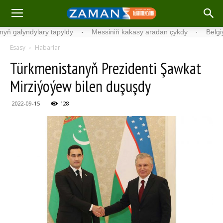
yndylary tapyldy
·
Messiniň kakasy aradan çykdy
·
Belgiýada kon
Esasy
Habarlar
Türkmenistanyň Prezidenti Şawkat
Mirziýoýew bilen duşuşdy
2022-09-15
128