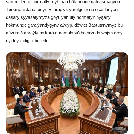
sammitlerine hormatly myhman hökmünde gatnaşmagyna
Türkmenistana, oňyn Bitaraplyk ýörelgelerine esaslanýan
daşary syýasatymyza goýulýan uly hormatyň nyşany
hökmünde garalýandygyny aýdyp, döwlet Baştutanymyz bu
düzümiň abraýly halkara guramalaryň hatarynda wajyp orny
eýeleýändigini belledi.