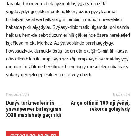
Taraplar türkmen-özbek hyzmatdaşlygynyň häzirki
ýagdaýydyr geljekki mümkinçilikleri, özara gyzyklanma
bildirilýän sebit we halkara gün tertibiniň möhüm meseleleri
babatda pikir alyşdylar. Syýasy-diplomatik ulgamda, şol sanda
halkara hem-de sebit düzümleriniň çäklerinde özara hereketleri
işjeňleşdirmek, Merkezi Aziýa sebitinde parahatçylygy,
howpsuzlygy, durnukly ösüşi üpjün etmek, ŞHG-niň ähli agza
döwletleri bilen ikitaraplaýyn we köptaraplaýyn hyzmatdaşlygy
mundan beýläk-de berkitmek bilen bagly meseleler nobatdaky
ýokary derejeli gepleşikleriň esasyny düzdi.
Previous article
Next article
Dünýä türkmenleriniň
Ançelottiniň 100-nji ýeňşi,
ynsanperwer birleşiginiň
rekorda golaýlady
XXIII maslahaty geçirildi