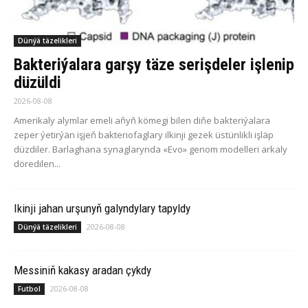
Dünýä täzelikleri
Bakteriýalara garşy täze serişdeler işlenip
düzüldi
2026-08-08
Amerikaly alymlar emeli aňyň kömegi bilen diňe bakteriýalara
zeper ýetirýän işjeň bakteriofaglary ilkinji gezek üstünlikli işläp
düzdiler. Barlaghana synaglarynda «Evo» genom modelleri arkaly
döredilen...
Ikinji jahan urşunyň galyndylary tapyldy
2026-08-08
Dünýä täzelikleri
Messiniň kakasy aradan çykdy
2026-08-08
Futbol