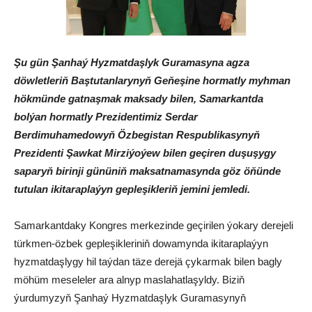
Şu gün Şanhaý Hyzmatdaşlyk Guramasyna agza
döwletleriň Baştutanlarynyň Geňeşine hormatly myhman
hökmünde gatnaşmak maksady bilen, Samarkantda
bolýan hormatly Prezidentimiz Serdar
Berdimuhamedowyň Özbegistan Respublikasynyň
Prezidenti Şawkat Mirziýoýew bilen geçiren duşuşygy
saparyň birinji gününiň maksatnamasynda göz öňünde
tutulan ikitaraplaýyn gepleşikleriň jemini jemledi.
Samarkantdaky Kongres merkezinde geçirilen ýokary derejeli
türkmen-özbek gepleşikleriniň dowamynda ikitaraplaýyn
hyzmatdaşlygy hil taýdan täze derejä çykarmak bilen bagly
möhüm meseleler ara alnyp maslahatlaşyldy. Biziň
ýurdumyzyň Şanhaý Hyzmatdaşlyk Guramasynyň