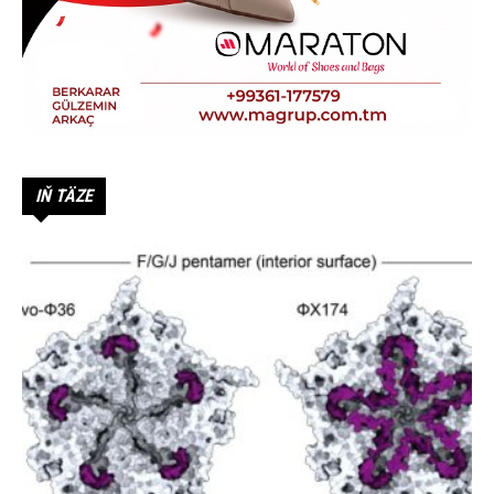
IŇ TÄZE