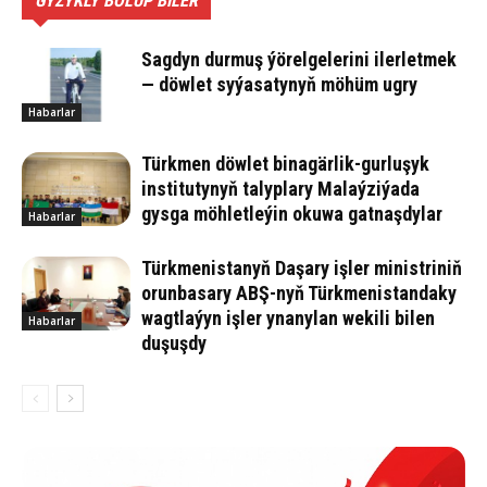
GYZYKLY BOLUP BILER
Sagdyn durmuş ýörelgelerini ilerletmek
— döwlet syýasatynyň möhüm ugry
Habarlar
Türkmen döwlet binagärlik-gurluşyk
institutynyň talyplary Malaýziýada
gysga möhletleýin okuwa gatnaşdylar
Habarlar
Türkmenistanyň Daşary işler ministriniň
orunbasary ABŞ-nyň Türkmenistandaky
wagtlaýyn işler ynanylan wekili bilen
Habarlar
duşuşdy