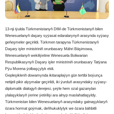
13-nji iýulda Türkmenistanyň DIM-de Türkmenistanyň bilen
Wenesuelanyň daşary syýasat edaralarynyň arasynda syýasy
geňeşmeler geçirildi. Türkmen tarapyna Türkmenistanyň
Daşary işler ministriniň orunbasary Mähri Bäşimowa,
Wenesuelanyň wekiliýetine Wenesuela Boliwarian
Respublikasynyň Daşary işler ministriniň orunbasary Tatýana
Pýu Morena ýolbaşçylyk etdi.
Gepleşikleriň dowamynda ikitaraplaýyn gün tertibi boýunça
netijeli pikir alyşmalar geçirildi, iki ýurduň arasyndaky syýasy-
diplomatik dialogyň derejesi, şeýle hem ozal gazanylan
ylalaşyklaryň ýerine ýetirilişi ara alnyp maslahatlaşyldy.
Türkmenistan bilen Wenesuelanyň arasyndaky gatnaşyklaryň
özara hormat goýmak, deňhukuklylyk we özara bähbitli