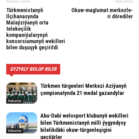
Previous article
Next article
Türkmenistanyň
Okuw-mag­lu­mat mer­kez­le­
Ilçihanasynda
ri­ dö­rediler
Malaýziýanyň orta
telekeçilik
kompaniýalarynyň
konsorsiumunyň wekilleri
bilen duşuşyk geçirildi
GYZYKLY BOLUP BILER
Türkmen türgenleri Merkezi Aziýanyň
çempionatynda 21 medal gazandylar
Habarlar
Abu-Da­bi we­los­port klu­bu­nyň we­kil­le­ri
bi­len Türk­me­nis­ta­nyň milli ýy­gyn­dy­sy
bi­le­lik­dä­ki okuw-tür­gen­le­şigini
Habarlar
geçýärler