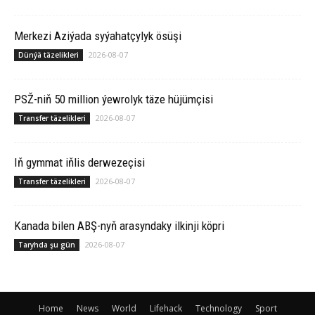
Merkezi Aziýada syýahatçylyk ösüşi
2026-08-07
Dünýä täzelikleri
PSŽ-niň 50 million ýewrolyk täze hüjümçisi
2026-08-07
Transfer täzelikleri
Iň gymmat iňlis derwezeçisi
2026-08-07
Transfer täzelikleri
Ka­na­da bilen ABŞ-nyň arasyndaky ilkinji köp­ri
2026-08-07
Taryhda şu gün
Home
News
World
Lifehack
Technology
Sport