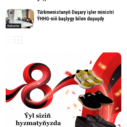
Türkmenistanyň Daşary işler ministri
ÝHHG-niň başlygy bilen duşuşdy
Habarlar