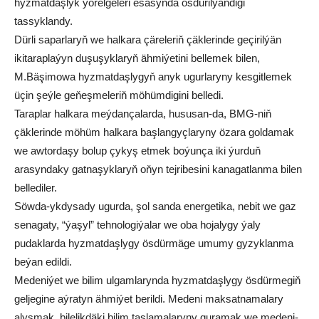
hyzmatdaşlyk ýörelgeleri esasynda ösdürilýändigi
tassyklandy.
Dürli saparlaryň we halkara çäreleriň çäklerinde geçirilýän
ikitaraplaýyn duşuşyklaryň ähmiýetini bellemek bilen,
M.Bäşimowa hyzmatdaşlygyň anyk ugurlaryny kesgitlemek
üçin şeýle geňeşmeleriň möhümdigini belledi.
Taraplar halkara meýdançalarda, hususan-da, BMG-niň
çäklerinde möhüm halkara başlangyçlaryny özara goldamak
we awtordaşy bolup çykyş etmek boýunça iki ýurduň
arasyndaky gatnaşyklaryň oňyn tejribesini kanagatlanma bilen
bellediler.
Söwda-ykdysady ugurda, şol sanda energetika, nebit we gaz
senagaty, “ýaşyl” tehnologiýalar we oba hojalygy ýaly
pudaklarda hyzmatdaşlygy ösdürmäge umumy gyzyklanma
beýan edildi.
Medeniýet we bilim ulgamlarynda hyzmatdaşlygy ösdürmegiň
geljegine aýratyn ähmiýet berildi. Medeni maksatnamalary
alyşmak, bilelikdäki bilim taslamalaryny guramak we medeni-