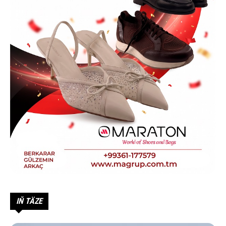
IŇ TÄZE