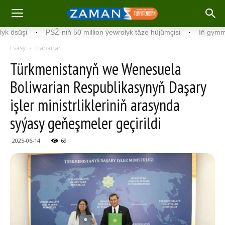
şi
·
PSŽ-niň 50 million ýewrolyk täze hüjümçisi
·
Iň gymmat iňlis
Esasy
Habarlar
Türkmenistanyň we Wenesuela
Boliwarian Respublikasynyň Daşary
işler ministrlikleriniň arasynda
syýasy geňeşmeler geçirildi
2025-06-14
69