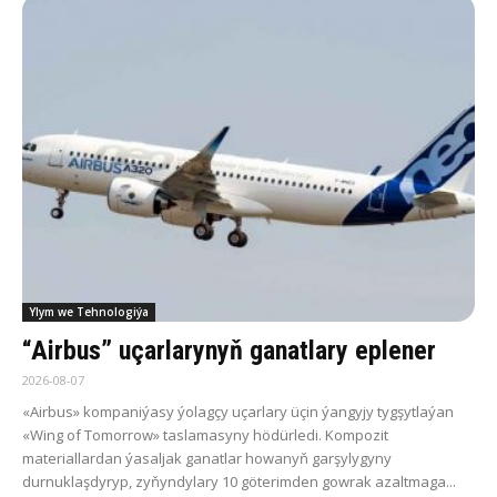
Ylym we Tehnologiýa
“Airbus” uçarlarynyň ganatlary eplener
2026-08-07
«Airbus» kompaniýasy ýolagçy uçarlary üçin ýangyjy tygşytlaýan
«Wing of Tomorrow» taslamasyny hödürledi. Kompozit
materiallardan ýasaljak ganatlar howanyň garşylygyny
durnuklaşdyryp, zyňyndylary 10 göterimden gowrak azaltmaga...