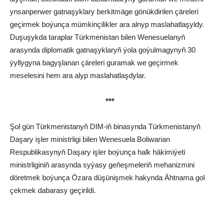
ynsanperwer gatnaşyklary berkitmäge gönükdirilen çäreleri
geçirmek boýunça mümkinçilikler ara alnyp maslahatlaşyldy.
Duşuşykda taraplar Türkmenistan bilen Wenesuelanyň
arasynda diplomatik gatnaşyklaryň ýola goýulmagynyň 30
ýyllygyna bagyşlanan çäreleri guramak we geçirmek
meselesini hem ara alyp maslahatlaşdylar.
***
Şol gün Türkmenistanyň DIM-iň binasynda Türkmenistanyň
Daşary işler ministrligi bilen Wenesuela Boliwarian
Respublikasynyň Daşary işler boýunça halk häkimiýeti
ministrliginiň arasynda syýasy geňeşmeleriň mehanizmini
döretmek boýunça Özara düşünişmek hakynda Ähtnama gol
çekmek dabarasy geçirildi.