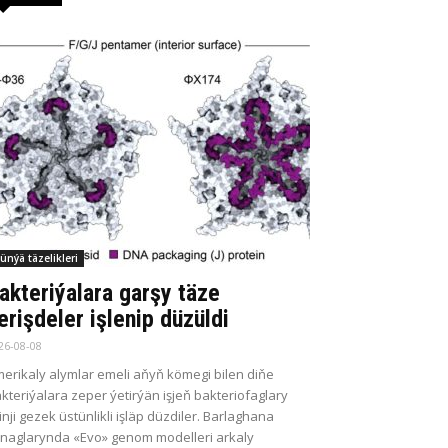
ünýä täzelikleri
akteriýalara garşy täze
erişdeler işlenip düzüldi
26-08-08
erikaly alymlar emeli aňyň kömegi bilen diňe
kteriýalara zeper ýetirýän işjeň bakteriofaglary
kinji gezek üstünlikli işläp düzdiler. Barlaghana
naglarynda «Evo» genom modelleri arkaly