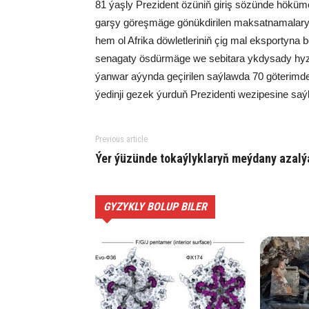
81 ýaşly Prezident özüniň giriş sözünde hökü
garşy göreşmäge gönükdirilen maksatnamalary 
hem ol Afrika döwletleriniň çig mal eksportyna 
senagaty ösdürmäge we sebitara ykdysady hyzm
ýanwar aýynda geçirilen saýlawda 70 göterimd
ýedinji gezek ýurduň Prezidenti wezipesine saý
Previous article
Ýer ýüzünde tokaýlyklaryň meýdany azalý
GYZYKLY BOLUP BILER