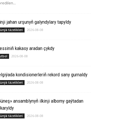
redilen...
inji jahan urşunyň galyndylary tapyldy
2026-08-08
ünýä täzelikleri
essiniň kakasy aradan çykdy
2026-08-08
utbol
lgiýada kondisionerleriň rekord sany gurnaldy
2026-08-08
ünýä täzelikleri
üneş» ansamblynyň ilkinji albomy gaýtadan
karyldy
2026-08-08
ünýä täzelikleri