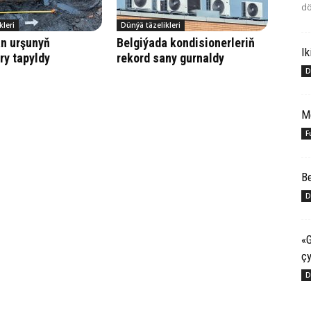
dö
kleri
Dünýä täzelikleri
han urşunyň
Belgiýada kondisionerleriň
Ik
ry tapyldy
rekord sany gurnaldy
D
M
F
Be
D
«G
çy
D