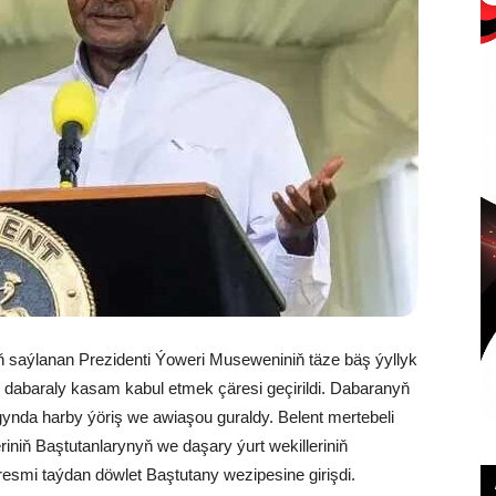
saýlanan Prezidenti Ýoweri Museweniniň täze bäş ýyllyk
 dabaraly kasam kabul etmek çäresi geçirildi. Dabaranyň
nda harby ýöriş we awiaşou guraldy. Belent mertebeli
iniň Baştutanlarynyň we daşary ýurt wekilleriniň
mi taýdan döwlet Baştutany wezipesine girişdi.