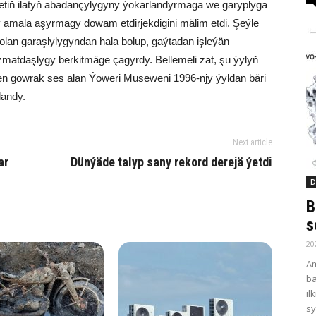
metiň ilatyň abadançylygyny ýokarlandyrmaga we garyplyga
amala aşyrmagy dowam etdirjekdigini mälim etdi. Şeýle
bolan garaşlylygyndan hala bolup, gaýtadan işleýän
atdaşlygy berkitmäge çagyrdy. Bellemeli zat, şu ýylyň
en gowrak ses alan Ýoweri Museweni 1996-njy ýyldan bäri
landy.
Next article
ar
Dünýäde talyp sany rekord derejä ýetdi
D
B
s
20
Am
ba
il
sy