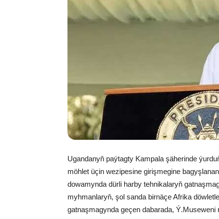
Ugandanyň paýtagty Kampala şäherinde ýurduň 
möhlet üçin wezipesine girişmegine bagyşlanan
dowamynda dürli harby tehnikalaryň gatnaşmagy
myhmanlaryň, şol sanda birnäçe Afrika döwletler
gatnaşmagynda geçen dabarada, Ý.Museweni res