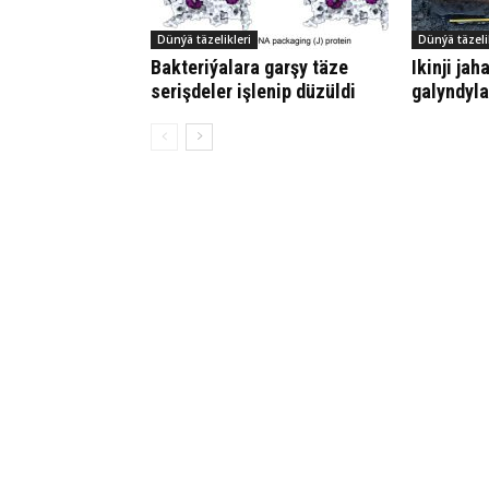
Dünýä täzelikleri
Dünýä täzeli
Bakteriýalara garşy täze
Ikinji ja
serişdeler işlenip düzüldi
galyndyla