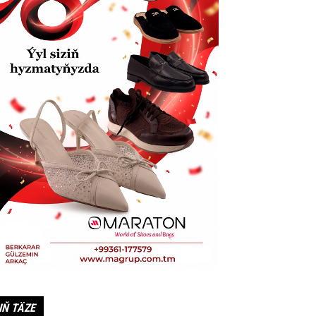
IŇ TÄZE