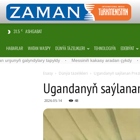
31.5
ASHGABAT
C
HABARLAR
WATAN WASPY
DÜNÝÄ TÄZELIKLERI
TEHNOLOGIÝA
EDEBIÝAT
yň galyndylary tapyldy
·
Messiniň kakasy aradan çykdy
·
Belgiýa
Esasy
Dünýä täzelikleri
Ugandanyň saýlanan Prezid
Ugandanyň saýlanan 
2026-05-14
48