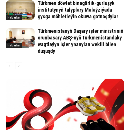
Türkmen döwlet binagärlik-gurluşyk
institutynyň talyplary Malaýziýada
gysga möhletleýin okuwa gatnaşdylar
Habarlar
Türkmenistanyň Daşary işler ministriniň
orunbasary ABŞ-nyň Türkmenistandaky
wagtlaýyn işler ynanylan wekili bilen
Habarlar
duşuşdy