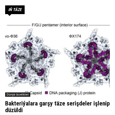
IŇ TÄZE
Dünýä täzelikleri
Bakteriýalara garşy täze serişdeler işlenip
düzüldi