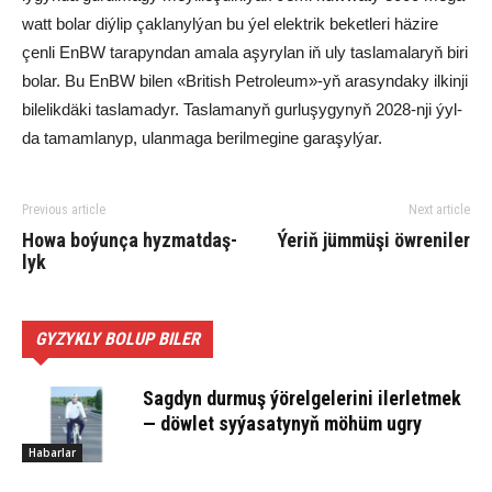
watt bo­lar diý­lip çak­la­nyl­ýan bu ýel elekt­rik be­ket­le­ri hä­zi­re
çen­li EnBW ta­ra­pyn­dan ama­la aşy­ry­lan iň uly tas­la­ma­la­ryň bi­ri
bo­lar. Bu EnBW bi­len «Bri­tish Pet­ro­le­um»-yň ara­syn­da­ky il­kin­ji
bi­le­lik­dä­ki tas­la­ma­dyr. Tas­la­ma­nyň gur­lu­şy­gy­nyň 2028-nji ýyl­
da ta­mam­la­nyp, ula­n­ma­ga be­ril­me­gi­ne ga­ra­şyl­ýar.
Previous article
Next article
Ho­wa bo­ýun­ça hyz­mat­daş­
Ýe­riň jüm­mü­şi öw­re­ni­ler
ly­k
GYZYKLY BOLUP BILER
Sagdyn durmuş ýörelgelerini ilerletmek
— döwlet syýasatynyň möhüm ugry
Habarlar