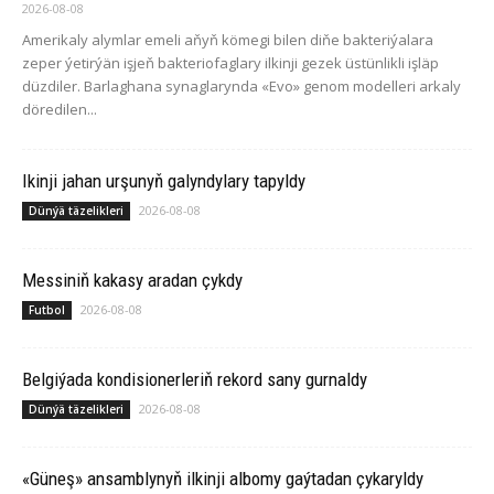
2026-08-08
Amerikaly alymlar emeli aňyň kömegi bilen diňe bakteriýalara
zeper ýetirýän işjeň bakteriofaglary ilkinji gezek üstünlikli işläp
düzdiler. Barlaghana synaglarynda «Evo» genom modelleri arkaly
döredilen...
Ikinji jahan urşunyň galyndylary tapyldy
2026-08-08
Dünýä täzelikleri
Messiniň kakasy aradan çykdy
2026-08-08
Futbol
Belgiýada kondisionerleriň rekord sany gurnaldy
2026-08-08
Dünýä täzelikleri
«Güneş» ansamblynyň ilkinji albomy gaýtadan çykaryldy