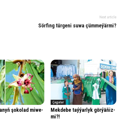
Next article
Sörfing türgeni suwa çümmeýärmi?
Çagalar
­nyň şo­ko­lad mi­we­
Mek­de­be taý­ýar­lyk gör­ýä­ňiz­
mi?!