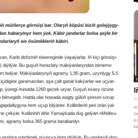
iň müň­ler­çe gör­nü­şi bar. Ola­ryň kö­pü­si bi­ziň go­laý­jy­gy­
an ha­ba­ry­myz hem ýok. Kä­bir jan­dar­lar bol­sa şeý­le bir
n­dar­la­ryň we ösüm­lik­le­riň kä­bi­ri.
n, Ka­rib deň­zi­niň tö­we­re­gin­de ýa­şa­ýar­lar. Iň ki­çi gör­nü­şi­
e») di­ýil­ýär. Bu gu­şuň ho­raz­la­ry mä­ki­ýan­la­ryn­dan bir­ne­me
am bol­ýar. Mä­ki­ýan­la­ry­nyň ag­ra­my 1,95 g­ram, uzyn­ly­gy 5,5
T
 ki­çi­di­gi­ne ga­ra­maz­dan, aşa çalt ga­nat kak­ýar­lar we uç­ýar­
I
p, ýü­re­gi mi­nut­da 1260 ge­zek ur­ýar. Gu­şuň esa­sy özü­ne
 bil­me­gi­dir. Hat­da olar ho­wa­da wag­ty gü­lüň şi­re­si­ni so­rup
20
ap­dal­ly­gy­na hem uçup bil­ýär­ler. Ko­lib­ri­le­riň pe­ri örän ýal­
An
ne çek­ýär. Ko­lib­ri­niň di­ňe Ýa­maý­ka­da duş gel­ýän «Mel­li­su­
Si
tr
t­re, ag­ra­my bol­sa 365 gra­ma ba­ra­bar­dyr.
kl
bu jan­da­ra «gir­de­nek oýun­çy» hem di­ýil­ýär. Bu jandaryň dog­