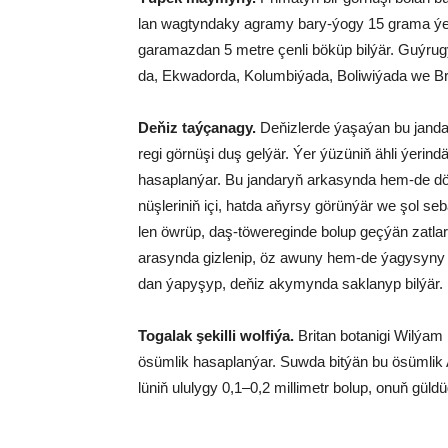
lan wag­tyn­da­ky ag­ra­my ba­ry-ýo­gy 15 grama ýetýär
ga­ra­maz­dan 5 met­re çen­li bö­küp bil­ýär. Guý­ru­
da, Ek­wa­dor­da, Ko­lum­bi­ýa­da, Bo­li­wi­ýa­da we Br
De­ňiz taý­ça­na­gy.
De­ňiz­ler­de ýa­şa­ýan bu jan­da
re­gi gör­nü­şi duş gel­ýär. Ýer ýü­zü­niň äh­li ýe­rin­dä
ha­sap­lan­ýar. Bu jan­da­ryň ar­ka­syn­da hem-de dö­ş
nüş­le­ri­niň içi, hat­da aň­yr­sy gö­rün­ýär we şol se­b
len öwrüp, daş-tö­we­re­gin­de bo­lup geç­ýän zat­la­ry
ara­syn­da giz­le­nip, öz awu­ny hem-de ýa­gy­sy­ny sy
dan ýa­py­şyp, de­ňiz aky­myn­da sak­la­nyp bil­ýär.
To­ga­lak şe­kil­li wol­fi­ýa.
Bri­tan bo­ta­ni­gi Wil­ýam
ösüm­lik ha­sap­lan­ýar. Suw­da bit­ýän bu ösüm­lik A
lü­niň ulu­ly­gy 0,1–0,2 millimetr bolup, onuň gül­dü­