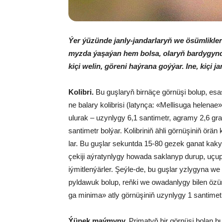
Ýer ýü­zün­de jan­ly-jan­dar­la­ryň we ösüm­lik­le­r
myz­da ýa­şa­ýan hem bol­sa, ola­ryň bar­dy­gyn­d
ki­çi we­lin, gö­re­ni haý­ra­na goý­ýar. Ine, ki­çi ja
Ko­lib­ri.
Bu guş­la­ryň bir­nä­çe gör­nü­şi bo­lup, esa­sa
ne ba­la­ry ko­lib­ri­si (la­tyn­ça: «Mel­li­su­ga he­le­na
ulu­rak – uzyn­ly­gy 6,1 san­ti­metr, ag­ra­my 2,6 gr
san­ti­metr bol­ýar. Ko­lib­riniň äh­li gör­nüşiniň örän
lar. Bu guş­lar se­kunt­da 15-80 ge­zek ga­nat kaky
çe­ki­ji aý­ra­tyn­ly­gy ho­wa­da sak­la­nyp du­rup, uçup
iý­mit­len­ýär­ler. Şeý­le-de, bu guş­lar yz­ly­gy­na we g
pyl­da­wuk bo­lup, reň­ki we owa­dan­ly­gy bi­len özü­
ga mi­ni­ma» at­ly gör­nü­şi­niň uzyn­ly­gy 1 san­ti­me
Ýü­pek maý­my­ny.
Pri­ma­tyň bir gör­nü­şi bo­lan 