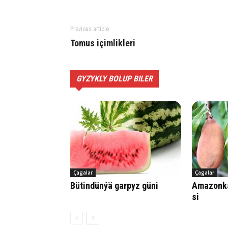
Previous article
Tomus içimlikleri
GYZYKLY BOLUP BILER
Çagalar
Çagalar
Bü­tin­dün­ýä gar­pyz gü­ni
Ama­zon­ka
si