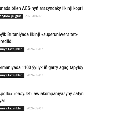
­na­da bilen ABŞ-nyň arasyndaky ilkinji köp­ri
2026-08-07
aryhda şu gün
ýik Britaniýada ilkinji «superuniwersitet»
redildi
2026-08-07
ünýä täzelikleri
rmaniýada 1100 ýyllyk iň garry agaç tapyldy
2026-08-07
ünýä täzelikleri
Apollo» «easyJet» awiakompaniýasyny satyn
ýar
2026-08-07
ünýä täzelikleri