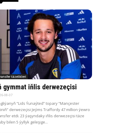
ransfer täzelikleri
ň gymmat iňlis derwezeçisi
26-08-07
gliýanyň “Lids Ýunaýted” topary “Mançester
tiniň” derwezeçisi Jeýms Traffordy 47 million ýewro
ansfer etdi. 23 ýaşyndaky iňlis derwezeçisi täze
uby bilen 5 ýyllyk geleşige...