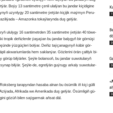
. Bo­ýy 13 san­ti­met­re çen­li ulal­ýan bu jan­dar ki­çi­di­gi­ne
Ka
gy­nyň uzyn­ly­gy 20 san­ti­met­re ýet­ýän kiçijik maý­myn Pe­ru­
T
a­zi­li­ýa­da – Ama­zon­ka to­kaý­la­ryn­da duş gel­ýär.
Be
­ryň ulu­ly­gy 16 san­ti­metr­den 35 san­ti­met­re ýet­ýän 40 tö­we­
dö
­ki tro­pik de­ňiz­ler­de ýa­şa­ýan bu jan­dar ba­ly­gyň bir gör­nü­şi
D
ün­de ýüz­güç­le­ri bol­ýar. De­ňiz taý­ça­na­gy­nyň kä­bir gör­
äp­li ak­wa­ri­um­lar­da hem sak­lan­ýar. Göz­le­ri­ni örän çalt­lyk bi­
Ge
 gö­rüp bil­ýär­ler. Şeý­le bo­lan­soň, bu jan­dar su­wo­tu­la­ryň
­nap bil­ýär. Şeý­le-de, eg­rel­ýän guý­ru­gy ar­ka­ly su­wo­tu­lar­
D
«
 Roks­berg ta­ra­pyn­dan ha­sa­ba al­nan bu ösüm­lik iň ki­çi gül­li
al
zi­ýa­da, Af­ri­ka­da we Ame­ri­ka­da duş gel­ýär. Ösüm­li­giň gü­
D
gi­ni gö­züň bi­len saý­gar­mak aň­sat däl.