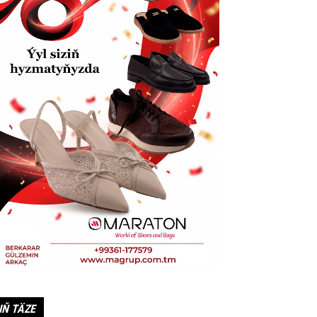
IŇ TÄZE