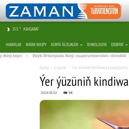
31.5
ASHGABAT
C
HABARLAR
WATAN WASPY
DÜNÝÄ TÄZELIKLERI
TEHNOLOGIÝA
EDEBIÝAT
·
Beýik Britaniýada ilkinji «superuniwersitet» döredildi
·
Germani
Esasy
Çagalar
Ýer ýüzüniň kindiwanja ýaşaýjylary
Ýer ýüzüniň kindiwa
2024-08-02
94