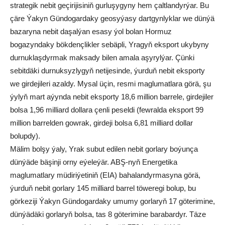
strategik nebit geçirijisiniň gurluşygyny hem çaltlandyrýar. Bu
çäre Ýakyn Gündogardaky geosyýasy dartgynlyklar we dünýä
bazaryna nebit daşalýan esasy ýol bolan Hormuz
bogazyndaky bökdençlikler sebäpli, Yragyň eksport ukybyny
durnuklaşdyrmak maksady bilen amala aşyrylýar. Çünki
sebitdäki durnuksyzlygyň netijesinde, ýurduň nebit eksporty
we girdejileri azaldy. Mysal üçin, resmi maglumatlara görä, şu
ýylyň mart aýynda nebit eksporty 18,6 million barrele, girdejiler
bolsa 1,96 milliard dollara çenli peseldi (fewralda eksport 99
million barrelden gowrak, girdeji bolsa 6,81 milliard dollar
bolupdy).
Mälim bolşy ýaly, Yrak subut edilen nebit gorlary boýunça
dünýäde bäşinji orny eýeleýär. ABŞ-nyň Energetika
maglumatlary müdiriýetiniň (EIA) bahalandyrmasyna görä,
ýurduň nebit gorlary 145 milliard barrel töweregi bolup, bu
görkeziji Ýakyn Gündogardaky umumy gorlaryň 17 göterimine,
dünýädäki gorlaryň bolsa, tas 8 göterimine barabardyr. Täze