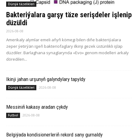
Dünýä täzelikleri
Bakteriýalara garşy täze serişdeler işlenip
düzüldi
2026-08-08
Amerikaly alymlar emeli aňyň kömegi bilen diňe bakteriýalara
zeper ýetirýän işjeň bakteriofaglary ilkinji gezek üstünlikli işläp
düzdiler. Barlaghana synaglarynda «Evo» genom modelleri arkaly
döredilen...
Ikinji jahan urşunyň galyndylary tapyldy
2026-08-08
Dünýä täzelikleri
Messiniň kakasy aradan çykdy
2026-08-08
Futbol
Belgiýada kondisionerleriň rekord sany gurnaldy