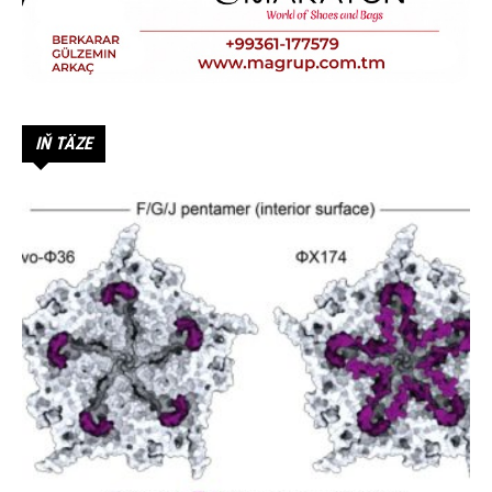
IŇ TÄZE