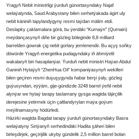
Yragyň Nebit ministrligi ýurduň günortasyndaky Najaf
welaýatynda, Saud Arabystany bilen serhetýakada ägirt uly
nebit käniniň tapylandygyny resmi taýdan mälim etdi.
Deslapky çaklamalara görä, bu ýerdäki “Kurnaýn” (Qurnain)
meýdançasynyň diňe bir gözleg böleginde 8,8 milliard
barrelden gowrak çig nebit gorlary jemlenendir. Bu açyş soňky
döwürde Yragyň energetika pudagyndaky iň ähmiýetli
wakalaryň biri hasaplanýar. Ýurduň nebit ministri Haýan Abdul
Ganiniň Hytaýyň “ZhenHua Oil” kompaniýasynyň wekilleri
bilen geçiren resmi duşuşygynda habar berşi ýaly, gözleg
guýusyndan, eýýäm, gije-gündizde 3248 barrel ýeňil nebit
alynýar we hytaý tarapy taslamany gysga wagtda täjirçilik
derejesine ýetirmek üçin çaltlandyrylan maýa goýum
meýilnamasyny hödürledi.
Häzirki wagtda Bagdat tarapy ýurduň günortasyndaky Basra
welaýatyny Siriýanyň serhedindäki Hadita şäheri bilen
birleşdirjek, geçirijilik ukyby gündelik 2,5 million barrel bolan