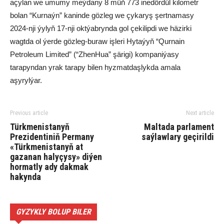
açylan we umumy meýdany 8 müň 773 inedördül kilometr
bolan “Kurnaýn” kaninde gözleg we çykaryş şertnamasy
2024-nji ýylyň 17-nji oktýabrynda gol çekilipdi we häzirki
wagtda ol ýerde gözleg-buraw işleri Hytaýyň “Qurnain
Petroleum Limited” (“ZhenHua” şärigi) kompaniýasy
tarapyndan yrak tarapy bilen hyzmatdaşlykda amala
aşyrylýar.
Previous article
Next article
Türkmenistanyň
Maltada parlament
Prezidentiniň Permany
saýlawlary geçirildi
«Türkmenistanyň at
gazanan halyçysy» diýen
hormatly ady dakmak
hakynda
GYZYKLY BOLUP BILER