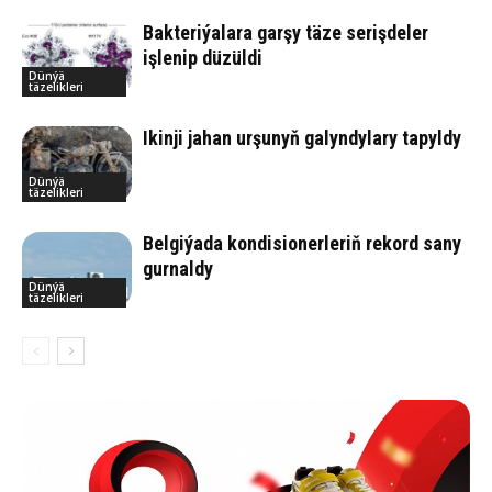
Bakteriýalara garşy täze serişdeler
işlenip düzüldi
Dünýä
täzelikleri
Ikinji jahan urşunyň galyndylary tapyldy
Dünýä
täzelikleri
Belgiýada kondisionerleriň rekord sany
gurnaldy
Dünýä
täzelikleri