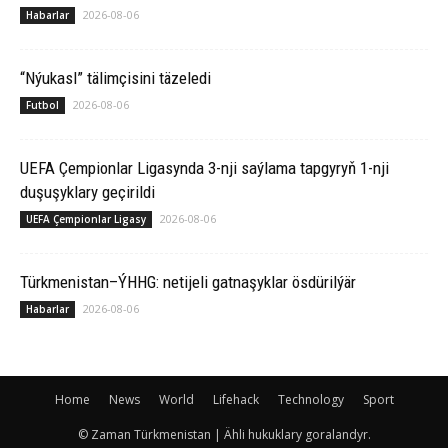
2026-08-06
Habarlar
“Nýukasl” tälimçisini täzeledi
2026-08-06
Futbol
UEFA Çempionlar Ligasynda 3-nji saýlama tapgyryň 1-nji
duşuşyklary geçirildi
2026-08-06
UEFA Çempionlar Ligasy
Türkmenistan–ÝHHG: netijeli gatnaşyklar ösdürilýär
2026-08-06
Habarlar
Home
News
World
Lifehack
Technology
Sport
© Zaman Türkmenistan | Ähli hukuklary goralandyr.