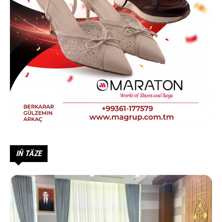
IŇ TÄZE