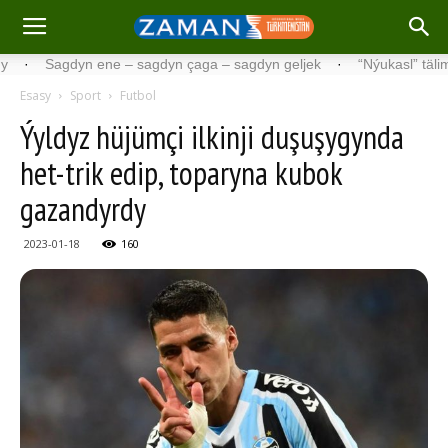
Sagdyn ene – sagdyn çaga – sagdyn geljek
·
“Nýukasl” tälimçisini t
Esasy
Sport
Futbol
Ýyldyz hüjümçi ilkinji duşuşygynda
het-trik edip, toparyna kubok
gazandyrdy
2023-01-18
160