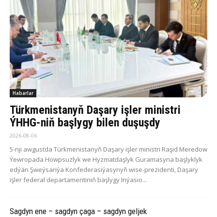
Habarlar
Türkmenistanyň Daşary işler ministri
ÝHHG-niň başlygy bilen duşuşdy
2026-08-06
5-nji awgustda Türkmenistanyň Daşary işler ministri Raşid Meredow
Ýewropada Howpsuzlyk we Hyzmatdaşlyk Guramasyna başlyklyk
edýän Şweýsariýa Konfederasiýasynyň wise-prezidenti, Daşary
işler federal departamentiniň başlygy Inýasio...
Sagdyn ene – sagdyn çaga – sagdyn geljek