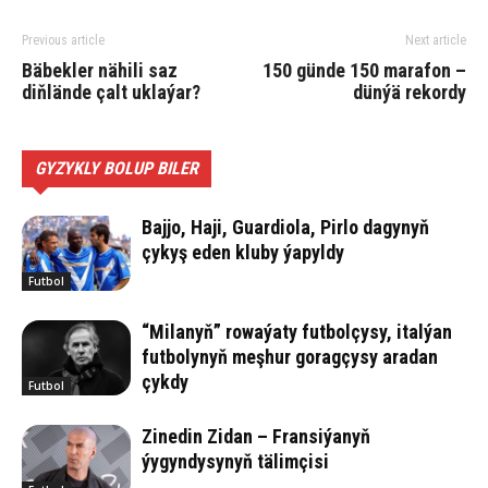
Previous article
Next article
Bäbekler nähili saz
150 günde 150 marafon –
diňlände çalt uklaýar?
dünýä rekordy
GYZYKLY BOLUP BILER
Bajjo, Haji, Guardiola, Pirlo dagynyň
çykyş eden kluby ýapyldy
Futbol
“Milanyň” rowaýaty futbolçysy, italýan
futbolynyň meşhur goragçysy aradan
çykdy
Futbol
Zinedin Zidan – Fransiýanyň
ýygyndysynyň tälimçisi