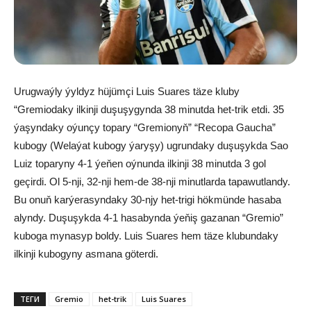
Urugwaýly ýyldyz hüjümçi Luis Suares täze kluby
“Gremiodaky ilkinji duşuşygynda 38 minutda het-trik etdi. 35
ýaşyndaky oýunçy topary “Gremionyň” “Recopa Gaucha”
kubogy (Welaýat kubogy ýaryşy) ugrundaky duşuşykda Sao
Luiz toparyny 4-1 ýeňen oýnunda ilkinji 38 minutda 3 gol
geçirdi. Ol 5-nji, 32-nji hem-de 38-nji minutlarda tapawutlandy.
Bu onuň karýerasyndaky 30-njy het-trigi hökmünde hasaba
alyndy. Duşuşykda 4-1 hasabynda ýeňiş gazanan “Gremio”
kuboga mynasyp boldy. Luis Suares hem täze klubundaky
ilkinji kubogyny asmana göterdi.
ТЕГИ
Gremio
het-trik
Luis Suares