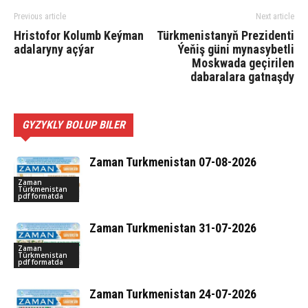
Previous article
Next article
Hris­to­for Ko­lumb Keý­man
Türkmenistanyň Prezidenti
ada­la­ryny açýar
Ýeňiş güni mynasybetli
Moskwada geçirilen
dabaralara gatnaşdy
GYZYKLY BOLUP BILER
Zaman Turkmenistan 07-08-2026
Zaman
Türkmenistan
pdf formatda
Zaman Turkmenistan 31-07-2026
Zaman
Türkmenistan
pdf formatda
Zaman Turkmenistan 24-07-2026