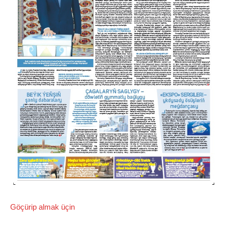
Göçürip almak üçin