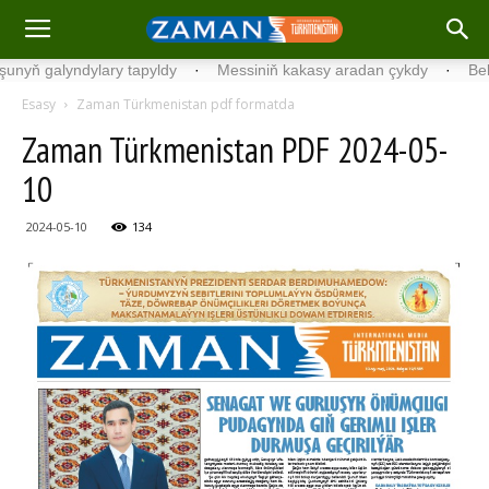
 galyndylary tapyldy
·
Messiniň kakasy aradan çykdy
·
Belgiýada
Esasy
Zaman Türkmenistan pdf formatda
Zaman Türkmenistan PDF 2024-05-
10
2024-05-10
134