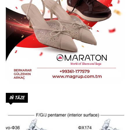
IŇ TÄZE