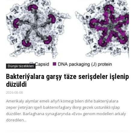
Dünýä täzelikleri
Bakteriýalara garşy täze serişdeler işlenip
düzüldi
2026-08-08
Amerikaly alymlar emeli aňyň kömegi bilen diňe bakteriýalara
zeper ýetirýän işjeň bakteriofaglary ilkinji gezek üstünlikli işläp
düzdiler. Barlaghana synaglarynda «Evo» genom modelleri arkaly
döredilen...