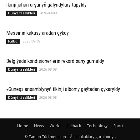
Ikinji jahan urşunyň galyndylary tapyldy
2026-08-08
Dünýä täzelikleri
Messiniň kakasy aradan çykdy
2026-08-08
Futbol
Belgiýada kondisionerleriň rekord sany gurnaldy
2026-08-08
Dünýä täzelikleri
«Güneş» ansamblynyň ilkinji albomy gaýtadan çykaryldy
2026-08-08
Dünýä täzelikleri
Home
News
World
Lifehack
Technology
Sport
© Zaman Türkmenistan | Ähli hukuklary goralandyr.