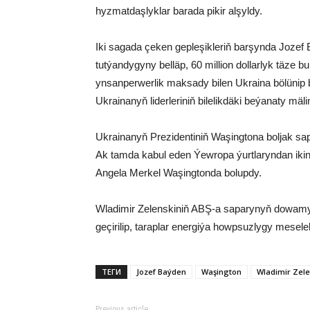
hyzmatdaşlyklar barada pikir alşyldy.
Iki sagada çeken gepleşikleriň barşynda Jozef 
tutýandygyny belläp, 60 million dollarlyk täze b
ynsanperwerlik maksady bilen Ukraina bölünip
Ukrainanyň liderleriniň bilelikdäki beýanaty mäli
Ukrainanyň Prezidentiniň Waşingtona boljak sa
Ak tamda kabul eden Ýewropa ýurtlaryndan ikinj
Angela Merkel Waşingtonda bolupdy.
Wladimir Zelenskiniň ABŞ-a saparynyň dowamynd
geçirilip, taraplar energiýa howpsuzlygy mesele
ТЕГИ
Jozef Baýden
Waşington
Wladimir Zele
Previous article