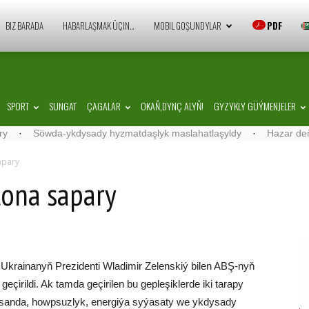
Zaman
BIZ BARADA
HABARLAŞMAK ÜÇIN…
MOBIL GOŞUNDYLAR
PDF
Türkmenistan
SPORT
SUNGAT
ÇAGALAR
OKAŇ,DYNÇ ALYŇ!
GYZYKLY GÜÝMENJELER
Söwda-ykdysady hyzmatdaşlyk maslahatlaşyldy
·
Hazar deňzine 
apary
tona sapary
 Ukrainanyň Prezidenti Wladimir Zelenskiý bilen ABŞ-nyň
eçirildi. Ak tamda geçirilen bu gepleşiklerde iki tarapy
 sanda, howpsuzlyk, energiýa syýasaty we ykdysady