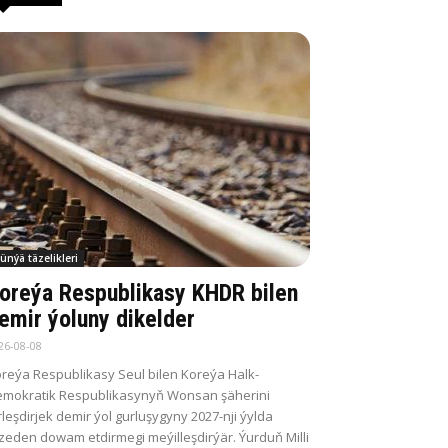
ünýä täzelikleri
oreýa Respublikasy KHDR bilen
emir ýoluny dikelder
26-08-08
reýa Respublikasy Seul bilen Koreýa Halk-
mokratik Respublikasynyň Wonsan şäherini
rleşdirjek demir ýol gurluşygyny 2027-nji ýylda
zeden dowam etdirmegi meýilleşdirýär. Ýurduň Milli