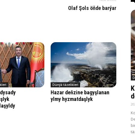
Olaf Şols öň­de bar­ýar
D
kleri
Dünýä täzelikleri
K
dysady
Hazar deňzine bagyşlanan
d
şlyk
ylmy hyzmatdaşlyk
20
laşyldy
Ko
De
bi
tä