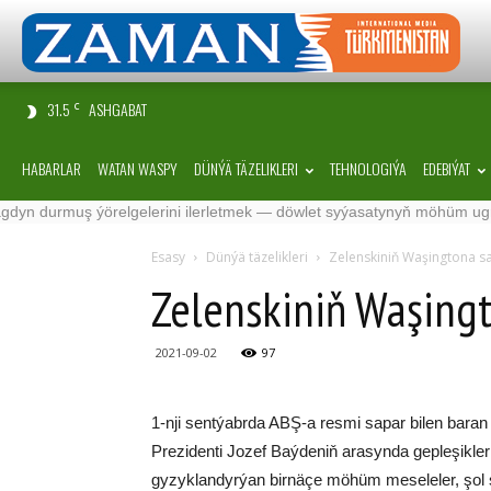
31.5
ASHGABAT
C
HABARLAR
WATAN WASPY
DÜNÝÄ TÄZELIKLERI
TEHNOLOGIÝA
EDEBIÝAT
urmuş ýörelgelerini ilerletmek — döwlet syýasatynyň möhüm ugry
·
Esasy
Dünýä täzelikleri
Zelenskiniň Waşingtona s
Zelenskiniň Waşing
2021-09-02
97
1-nji sentýabrda ABŞ-a resmi sapar bilen baran
Prezidenti Jozef Baýdeniň arasynda gepleşikler g
gyzyklandyrýan birnäçe möhüm meseleler, şol