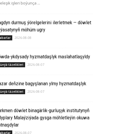
leleşik işleri boýunça ...
gdyn durmuş ýörelgelerini ilerletmek — döwlet
yýasatynyň möhüm ugry
2026-08-08
abarlar
öwda-ykdysady hyzmatdaşlyk maslahatlaşyldy
2026-08-07
ünýä täzelikleri
azar deňzine bagyşlanan ylmy hyzmatdaşlyk
2026-08-07
ünýä täzelikleri
rkmen döwlet binagärlik-gurluşyk institutynyň
lyplary Malaýziýada gysga möhletleýin okuwa
tnaşdylar
2026-08-07
abarlar