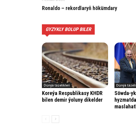
Ronaldo – rekordlaryň hökümdary
GYZYKLY BOLUP BILER
Dünýä täzelikleri
Dünýä täzeli
Koreýa Respublikasy KHDR
Söwda-yk
bilen demir ýoluny dikelder
hyzmatda
maslahat