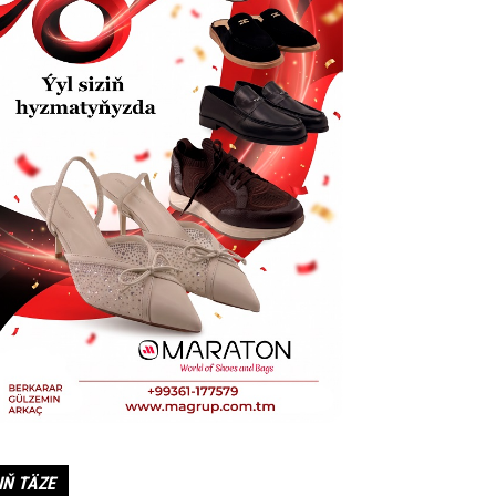
IŇ TÄZE