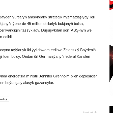
Baýden ýurtlaryň arasyndaky strategik hyzmatdaşlygy ileri
ukjanyň, ýene-de 45 million dollarlyk bukjanyň bolsa,
 berilýändigini tassyklady. Duşuşykdan soň ABŞ-nyň we
m edildi.
paryna taýýarlyk iki ýyl dowam etdi we Zelenskiý Baýdeniň
i lideri boldy. Ondan öň Germaniýanyň federal Kansleri
a energetika ministri Jennifer Grenholm bilen gepleşikler
leri boýunça ylalaşyk gazandylar.
nskiý
Next article