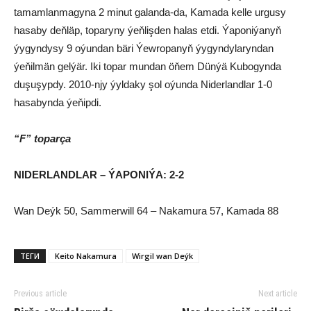
tamamlanmagyna 2 minut galanda-da, Kamada kelle urgusy
hasaby deňläp, toparyny ýeňlişden halas etdi. Ýaponiýanyň
ýygyndysy 9 oýundan bäri Ýewropanyň ýygyndylaryndan
ýeňilmän gelýär. Iki topar mundan öňem Dünýä Kubogynda
duşuşypdy. 2010-njy ýyldaky şol oýunda Niderlandlar 1-0
hasabynda ýeňipdi.
“F” toparça
NIDERLANDLAR – ÝAPONIÝA: 2-2
Wan Deýk 50, Sammerwill 64 – Nakamura 57, Kamada 88
ТЕГИ
Keito Nakamura
Wirgil wan Deýk
Previous article
Next article