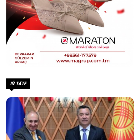
IŇ TÄZE