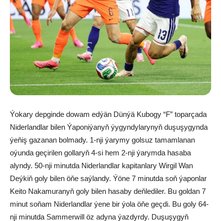
Ýokary depginde dowam edýän Dünýä Kubogy “F” toparçada
Niderlandlar bilen Ýaponiýanyň ýygyndylarynyň duşuşygynda
ýeňiş gazanan bolmady. 1-nji ýarymy golsuz tamamlanan
oýunda geçirilen gollaryň 4-si hem 2-nji ýarymda hasaba
alyndy. 50-nji minutda Niderlandlar kapitanlary Wirgil Wan
Deýkiň goly bilen öňe saýlandy. Ýöne 7 minutda soň ýaponlar
Keito Nakamuranyň goly bilen hasaby deňlediler. Bu goldan 7
minut soňam Niderlandlar ýene bir ýola öňe geçdi. Bu goly 64-
nji minutda Sammerwill öz adyna ýazdyrdy. Duşuşygyň