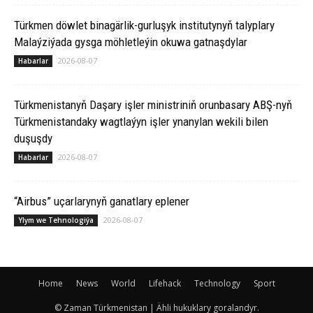
Türkmen döwlet binagärlik-gurluşyk institutynyň talyplary
Malaýziýada gysga möhletleýin okuwa gatnaşdylar
2026-08-07
Habarlar
Türkmenistanyň Daşary işler ministriniň orunbasary ABŞ-nyň
Türkmenistandaky wagtlaýyn işler ynanylan wekili bilen
duşuşdy
2026-08-07
Habarlar
“Airbus” uçarlarynyň ganatlary eplener
2026-08-07
Ylym we Tehnologiýa
Home
News
World
Lifehack
Technology
Sport
© Zaman Türkmenistan | Ähli hukuklary goralandyr.