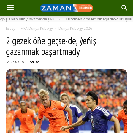
n ylmy hyzmatdaşlyk
·
Türkmen döwlet binagärlik-gurluşyk institut
Esasy
FIFA Dünýä Kubogy
Dünýä Kubogy 2026
2 gezek öňe geçse-de, ýeňiş
gazanmak başartmady
2026-06-15
63