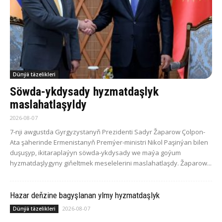
Dünýä täzelikleri
Söwda-ykdysady hyzmatdaşlyk
maslahatlaşyldy
2026-08-07
7-nji awgustda Gyrgyzystanyň Prezidenti Sadyr Žaparow Çolpon-
Ata şäherinde Ermenistanyň Premýer-ministri Nikol Paşinýan bilen
duşuşyp, ikitaraplaýyn söwda-ykdysady we maýa goýum
hyzmatdaşlygyny giňeltmek meselelerini maslahatlaşdy. Žaparow...
Hazar deňzine bagyşlanan ylmy hyzmatdaşlyk
2026-08-07
Dünýä täzelikleri