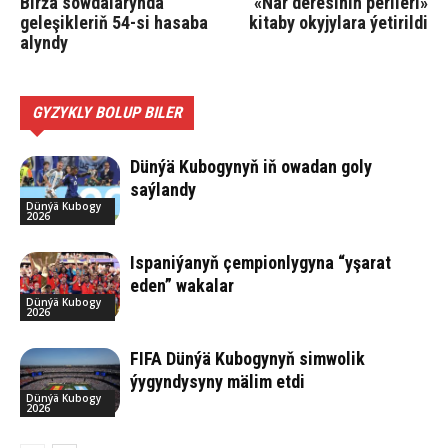
Birža söwdalarynda
«Nar deresiniň perileri»
geleşikleriň 54-si hasaba
kitaby okyjylara ýetirildi
alyndy
GYZYKLY BOLUP BILER
Dünýä Kubogynyň iň owadan goly
saýlandy
Dünýä Kubogy
2026
Ispaniýanyň çempionlygyna “yşarat
eden” wakalar
Dünýä Kubogy
2026
FIFA Dünýä Kubogynyň simwolik
ýygyndysyny mälim etdi
Dünýä Kubogy
2026