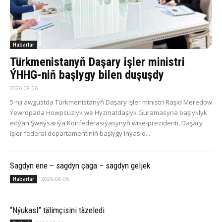
Habarlar
Türkmenistanyň Daşary işler ministri
ÝHHG-niň başlygy bilen duşuşdy
2026-08-06
5-nji awgustda Türkmenistanyň Daşary işler ministri Raşid Meredow
Ýewropada Howpsuzlyk we Hyzmatdaşlyk Guramasyna başlyklyk
edýän Şweýsariýa Konfederasiýasynyň wise-prezidenti, Daşary
işler federal departamentiniň başlygy Inýasio...
Sagdyn ene – sagdyn çaga – sagdyn geljek
2026-08-06
Habarlar
“Nýukasl” tälimçisini täzeledi