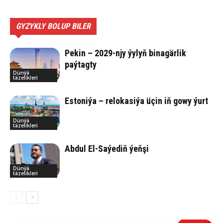
GYZYKLY BOLUP BILER
Pekin – 2029-njy ýylyň binagärlik
paýtagty
Dünýä
täzelikleri
Estoniýa – relokasiýa üçin iň gowy ýurt
Dünýä
täzelikleri
Abdul El-Saýediň ýeňşi
Dünýä
täzelikleri