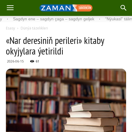
Sagdyn ene – sagdyn çaga – sagdyn geljek
·
“Nýukasl” tälimçisini t
Esasy
Dünýä täzelikleri
«Nar deresiniň perileri» kitaby
okyjylara ýetirildi
2026-06-15
61