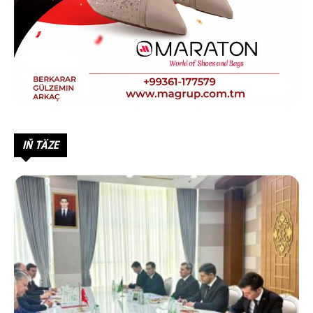
IŇ TÄZE