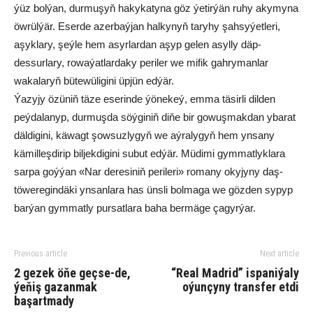
ýüz bolýan, durmuşyň hakykatyna göz ýetirýän ruhy akymyna
öwrülýär. Eserde azerbaýjan halkynyň taryhy şahsyýetleri,
aşyklary, şeýle hem asyrlardan aşyp gelen asylly däp-
dessurlary, rowaýatlardaky periler we mifik gahrymanlar
wakalaryň bütewüligini üpjün edýär.
Ýazyjy özüniň täze eserinde ýönekeý, emma täsirli dilden
peýdalanyp, durmuşda söýginiň diňe bir gowuşmakdan ybarat
däldigini, käwagt şowsuzlygyň we aýralygyň hem ynsany
kämilleşdirip biljekdigini subut edýär. Müdimi gymmatlyklara
sarpa goýýan «Nar deresiniň perileri» romany okyjyny daş-
töweregindäki ynsanlara has ünsli bolmaga we gözden sypyp
barýan gymmatly pursatlara baha bermäge çagyrýar.
Previous article
Next article
2 gezek öňe geçse-de,
“Real Madrid” ispaniýaly
ýeňiş gazanmak
oýunçyny transfer etdi
başartmady