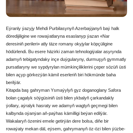
Eýranly ýazyjy Mehdi Purbilasynyň Azerbaýjanyň baý halk
döredijiligine we rowaýatlaryna esaslanyp ýazan «Nar
deresiniň perileri» atly täze romany okyjylar köpçüligine
hödürlendi. Bu esere häzirki zaman tehnologiýalar asyrynda
adamyň tebigatyndaky inçe duýgularyny, durmuşyň gymmatly
pursatlaryny we sypdyrylan mümkinçiliklerini çeper sözüň üsti
bilen açyp görkezýän kämil eserleriň biri hökmünde baha
berilýär.
Kitapda baş gahryman Ysmaýylyň gyz doganoglany Safora
bolan çagalyk söýgüsiniň üsti bilen ykbalyň çarkandakly
ýollary, aýralyk hasraty we adamyň wagtyň geçmegi bilen
kalbynda oýanýan aň-paýhas kämilligi beýan edilýär.
Wakalaryň özenini emele getirýän dere bolsa, diňe bir
rowaýaty mekan däl, eýsem, gahrymanyň öz-özi bilen ýüzbe-