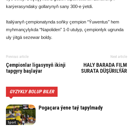
karýerasyndaky gollarynyň sany 300-e ýetdi.
Italiýanyň çempionatynda soňky çempion “Ýuwentus” hem
myhmançylykda “Napoliden” 1-0 utulyp, çempionlyk ugrunda
uly ýitgä sezewar boldy.
Previous article
Next article
Çempionlar ligasynyň ikinji
HALY BARADA FILM
tapgyry başlaýar
SURATA DÜŞÜRILÝÄR
GYZYKLY BOLUP BILER
Pogaçara ýene taý tapylmady
Sport