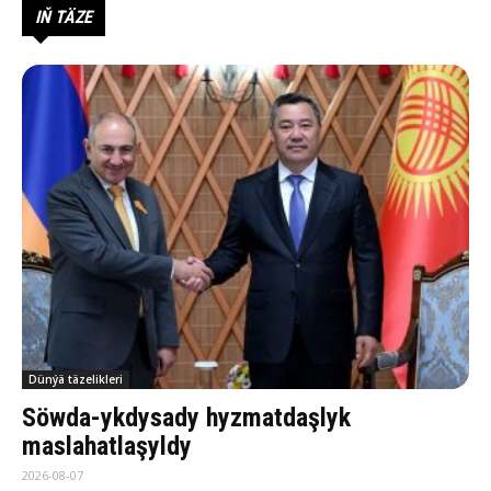
IŇ TÄZE
Dünýä täzelikleri
Söwda-ykdysady hyzmatdaşlyk
maslahatlaşyldy
2026-08-07