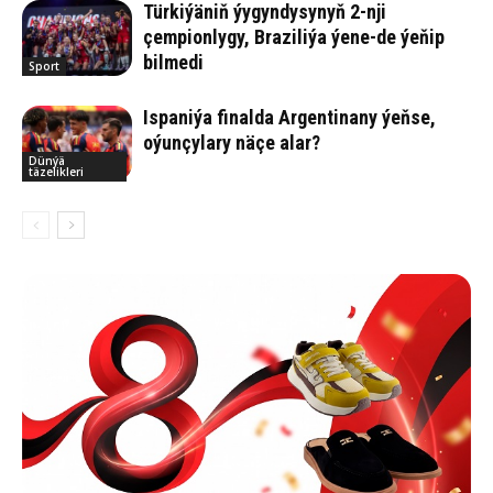
Türkiýäniň ýygyndysynyň 2-nji
çempionlygy, Braziliýa ýene-de ýeňip
bilmedi
Sport
Ispaniýa finalda Argentinany ýeňse,
oýunçylary näçe alar?
Dünýä
täzelikleri