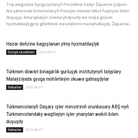
7-nji awgustda Gyrgyzystanyň Prezidenti Sadyr Žaparow Çolpon-
Ata şäherinde Ermenistanyň Premýer-ministri Nikol Paşinýan bilen
duşuşyp, ikitaraplaýyn söwda-ykdysady we maýa goýum
hyzmatdaşlygyny giňeltmek meselelerini maslahatlaşdy. Žaparow...
Hazar deňzine bagyşlanan ylmy hyzmatdaşlyk
2026-08-07
Dünýä täzelikleri
Türkmen döwlet binagärlik-gurluşyk institutynyň talyplary
Malaýziýada gysga möhletleýin okuwa gatnaşdylar
2026-08-07
Habarlar
Türkmenistanyň Daşary işler ministriniň orunbasary ABŞ-nyň
Türkmenistandaky wagtlaýyn işler ynanylan wekili bilen
duşuşdy
2026-08-07
Habarlar