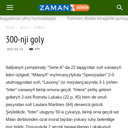
lanan ylmy hyzmatdaşlyk
·
Türkmen döwlet binagärlik-gurluşyk inst
Esasy
Sport
Futbol
300-nji goly
2021-02-15
171
Italiýanyň çempionaty “Serie A”-da 22 tapgyrdan soň sanawyň
lideri üýtgedi. “Milanyň” myhmançylykda “Spesiýadan” 2-0
utulmagyndan soň, “Lasiony” öz meýdançasynda 3-1 ýeňen
“Inter” sanawyň birinji ornuna geçdi. “Intere” ýeňiş getiren
gollaryň 2-sini Romelu Lukaku (22 p, 45) hem-de onuň
pasyndan soň Lautara Martines (64) derwezä girizdi.
Şeýlelikde, “Inter” utugyny 50-ä çykaryp, birinji orna geçdi we
Milan derbisinden ozal moral taýdan ýokary ruhy belentlige
eýe boldy. Duşuşykda 2 gezek tapawutlanan Lukakunyň