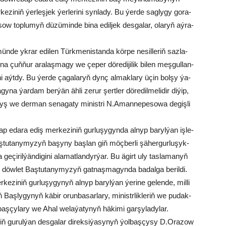
ke­zi­niň ýer­leş­jek ýer­le­ri­ni syn­la­dy. Bu ýer­de sag­ly­gy go­ra­
w top­lu­myň dü­zü­min­de bi­na edil­jek des­ga­lar, ola­ryň aý­ra­
mün­de yk­rar edi­len Türk­me­nis­tan­da kör­pe ne­sil­le­riň saz­la­
a çuň­ňur ara­laş­ma­gy we çe­per dö­re­di­ji­lik bi­len meş­gul­lan­
i­ni aýt­dy. Bu ýer­de ça­ga­la­ryň dynç al­mak­la­ry üçin bol­şy ýa­
a­gy­na ýar­dam ber­ýän äh­li ze­rur şert­ler dö­re­dil­me­li­dir di­ýip,
­ýyş we der­man se­na­ga­ty mi­nist­ri N.Aman­ne­pe­so­wa de­giş­li
ap eda­ra ediş mer­ke­zi­niň gur­lu­şy­gyn­da al­nyp ba­ryl­ýan iş­le­
ş­tu­ta­ny­my­zyň ba­şy­ny baş­lan giň möç­ber­li şä­her­gur­lu­şyk-
 ge­çi­ril­ýän­di­gi­ni ala­mat­lan­dyr­ýar. Bu ägirt uly tas­la­ma­nyň
­de döw­let Baştutanymyzyň gat­naş­ma­gyn­da ba­dal­ga be­ril­di.
­zi­niň gur­lu­şy­gy­nyň al­nyp ba­ryl­ýan ýe­ri­ne ge­len­de, mil­li
­niň Baş­ly­gy­nyň kä­bir orun­ba­sar­la­ry, mi­nistr­lik­le­riň we pu­dak­
­baş­çy­la­ry we Ahal we­la­ýa­ty­nyň hä­ki­mi gar­şy­la­dy­lar.
­niň gu­rul­ýan des­ga­lar di­rek­si­ýa­sy­nyň ýol­baş­çy­sy D.Ora­zow