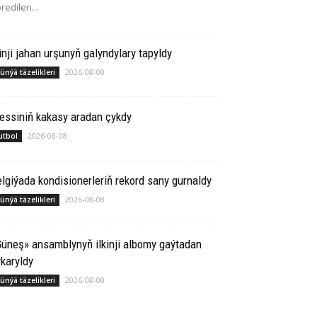
redilen...
inji jahan urşunyň galyndylary tapyldy
2026-08-08
ünýä täzelikleri
essiniň kakasy aradan çykdy
2026-08-08
utbol
lgiýada kondisionerleriň rekord sany gurnaldy
2026-08-08
ünýä täzelikleri
üneş» ansamblynyň ilkinji albomy gaýtadan
karyldy
2026-08-08
ünýä täzelikleri