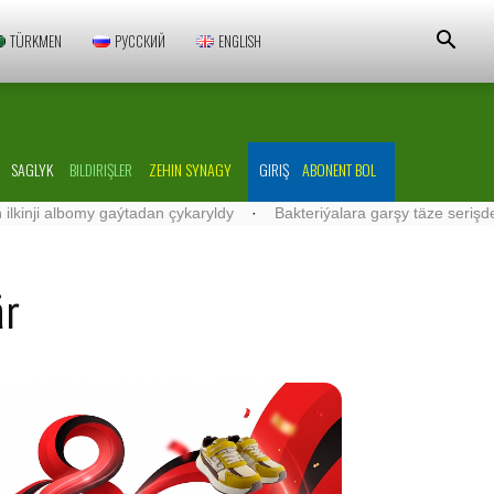
TÜRKMEN
РУССКИЙ
ENGLISH
SAGLYK
BILDIRIŞLER
ZEHIN SYNAGY
GIRIŞ
ABONENT BOL
gaýtadan çykaryldy
·
Bakteriýalara garşy täze serişdeler işlenip düz
är