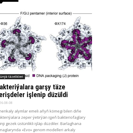
ünýä täzelikleri
akteriýalara garşy täze
erişdeler işlenip düzüldi
26-08-08
erikaly alymlar emeli aňyň kömegi bilen diňe
kteriýalara zeper ýetirýän işjeň bakteriofaglary
kinji gezek üstünlikli işläp düzdiler. Barlaghana
naglarynda «Evo» genom modelleri arkaly