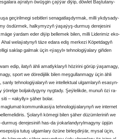
­ga­la­ra aý­ra­tyn öwüş­gin çaý­ýar di­ýip, döw­let Baş­tu­ta­ny­
­şa ge­çi­ril­me­gi se­bit­le­ri se­na­gat­laş­dyr­mak, mil­li yk­dy­sa­dy­
l­ga­my ös­dür­mek, hal­ky­my­zyň ýa­şa­ýyş-dur­muş de­re­je­si­ni
mä­ge ýar­dam eder di­ýip bel­le­mek bi­len, mil­li Li­de­ri­miz eko­
i. Ahal we­la­ýa­ty­nyň tä­ze eda­ra ediş mer­ke­zi Kö­pet­da­gyň
el­li­gi sak­lap gal­mak üçin «ýa­şyl» teh­no­lo­gi­ýa­la­ry giň­den
wam edip, ila­tyň äh­li amat­lyk­la­ryň hö­zi­ri­ni gö­rüp ýa­şa­ma­gy,
ma­gy, sport we dö­re­di­ji­lik bi­len meş­gul­lan­ma­gy üçin äh­li
, san­ly teh­no­lo­gi­ýa­la­ryň we in­tel­lek­tu­al ul­gam­la­ryň esa­syn­
a­sy ýö­rel­ge bol­jak­dy­gy­ny nyg­ta­dy. Şeý­le­lik­de, mu­nuň özi ra­
­ti – «akyl­ly» şä­her bo­lar.
 mag­lu­mat-kom­mu­ni­ka­si­ýa teh­no­lo­gi­ýa­la­ry­nyň we in­ter­net
el­le­me­li­di­ris. Şo­la­ryň kö­me­gi bi­len şä­her dü­züm­le­ri­niň we
yş-dur­muş de­re­je­si­niň has-da ýo­kar­lan­dy­ryl­ma­gy­ny üp­jün
on­sep­si­ýa tu­tuş ul­gam­la­ry özü­ne bir­leş­dir­ýär, my­sal üçin,
-de kö­pu­gur­ly şä­her go­şun­dy­sy ýa­ly ul­gam­la­ry öz içi­ne al­