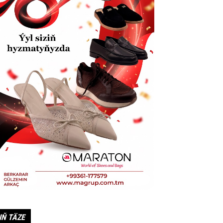
IŇ TÄZE