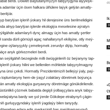
­sa­bat ber­di. Döw­let Baş­tu­ta­nymy­zyň tab­şy­ry­gy­na la­ýyk­lyk­
dö
­da adam­lar üçin ösen hal­ka­ra ül­ňü­le­re la­ýyk gel­ýän amat­ly­
e­ril­ýär.
Ik
ba­ryl­ýan iş­le­riň ýo­ka­ry hil de­re­je­si­ne üns be­ril­me­li­di­gi­ni
D
­da al­nyp ba­ryl­ýan iş­ler­de eko­lo­gi­ýa me­se­le­si­ne aý­ra­tyn
 se­ýil­gäh­de adam­la­ryň dynç al­ma­gy üçin has amat­ly şert­ler
ol san­da dür­li gör­nüş­li agaç na­hal­la­ry­nyň eki­li­şi­ne, ot­ly meý­
M
gi­ne oý­la­ny­şyk­ly çe­me­leş­mek ze­rur­dyr di­ýip, hormat­ly
F
­nä­çe anyk gör­kez­me­le­ri ber­di.
n se­ýil­gä­hiň be­ze­gin­de mil­li öwüş­gin­le­riň öz be­ýa­ny­ny tap­
Be
le­riň ýo­ka­ry hi­li­ni we bel­le­ni­len möh­let­de tab­şy­ryl­ma­gy­ny
D
­na ün­si çek­di. Hor­mat­ly Pre­zi­den­ti­mi­ziň bel­leý­şi ýa­ly, paý­
 top­lum­la­ry­ny hem-de ýa­şyl zo­lak­la­ry dö­ret­mek bo­ýun­ça
ýän amat­ly eko­lo­gi­ýa gur­şa­wy­ny dö­ret­mä­ge gö­nük­di­ri­len­dir.
«G
çy
tün­lik­li çöz­mek ba­bat­da de­giş­li ýol­baş­çy­la­ra anyk tab­şy­
we­la­ýa­ty­na bar­dy we şol ýer­de Gök­de­pe et­ra­by­nyň çä­gin­
D
ň gur­lu­şy­gyn­da­ky iş­le­riň ýag­da­ýy bi­len ta­nyş­dy.
­ze döw­re­bap eda­ra ediş mer­ke­zi­niň baş me­ýil­na­ma­sy­nyň