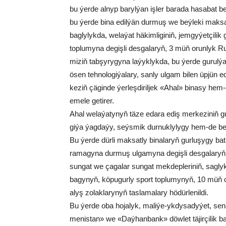
bu ýer­de al­nyp ba­ryl­ýan iş­ler ba­ra­da ha­sa­bat ber
bu ýer­de bi­na edil­ýän dur­muş we beý­le­ki mak­sat­l
bag­ly­lyk­da, we­la­ýat hä­kim­li­gi­niň, jem­gy­ýet­çi­l
top­lu­my­na de­giş­li des­ga­la­ryň, 3 müň orun­lyk Ru­hy
mi­ziň tab­şy­ry­gy­na la­ýyk­lyk­da, bu ýer­de gu­rul­ýa
ösen teh­no­lo­gi­ýa­la­ry, san­ly ul­gam bi­len üp­jün e
ke­ziň çä­gin­de ýer­leş­di­ril­jek «Ahal» bi­na­sy hem-
eme­le ge­ti­rer.
Ahal we­la­ýa­ty­nyň tä­ze eda­ra ediş mer­ke­zi­niň gu
gi­ýa ýag­da­ýy, seýs­mik dur­nuk­ly­ly­gy hem-de beý­le­ki
Bu ýer­de dür­li mak­sat­ly bi­na­la­ryň gur­lu­şy­gy 
ra­ma­gy­na dur­muş ul­ga­my­na de­giş­li des­ga­la­ry
sun­gat we ça­ga­lar sun­gat mek­dep­le­ri­niň, sag­ly
ba­gy­nyň, kö­pu­gur­ly sport top­lu­my­nyň, 10 müň o
alyş zo­lak­la­ry­nyň tas­la­ma­la­ry hö­dür­le­nil­di.
Bu ýer­de oba ho­ja­lyk, ma­li­ýe-yk­dy­sa­dy­ýet, se­na
me­nis­tan» we «Daý­han­bank» döw­let tä­jir­çi­lik ba