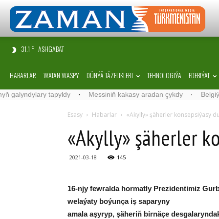
31.1
ASHGABAT
C
HABARLAR
WATAN WASPY
DÜNÝÄ TÄZELIKLERI
TEHNOLOGIÝA
EDEBIÝAT
y tapyldy
·
Messiniň kakasy aradan çykdy
·
Belgiýada kondisione
Esasy
Habarlar
«Akylly» şäherler konsepsiýasy d
«Akylly» şäherler k
2021-03-18
145
16-njy fewralda hormatly Prezidentimiz G
welaýaty boýunça iş saparyny
amala aşyryp, şäheriň birnäçe desgalarynda