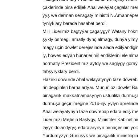
çäk­le­rin­de bi­na edil­jek Ahal we­la­ýat ça­ga­lar mer­
ýyş we der­man se­na­ga­ty mi­nist­ri N.Aman­ne­pe­so
tyn­lyk­la­ry ba­ra­da ha­sa­bat ber­di.
Mil­li Li­de­ri­miz bag­ty­ýar ça­ga­ly­gyň Wa­ta­ny hök­
şyk­ly ös­me­gi, amat­ly dynç al­ma­gy, dün­ýä yl­my­n
ma­gy üçin döw­let de­re­je­sin­de ala­da edil­ýän­di­g
ly, hö­wes ed­ýän hü­när­le­ri­niň en­dik­le­ri­ni ele al­m
hor­mat­ly Pre­zi­den­ti­miz aýt­dy we sag­ly­gy go­ra
tab­şy­ryk­la­ry ber­di.
Hä­zir­ki dö­wür­de Ahal we­la­ýa­ty­nyň tä­ze döw­re­b
riň dep­gin­le­ri bar­ha art­ýar. Mu­nuň özi döw­let Ba
bi­na­gär­lik mak­sat­na­ma­sy­nyň üs­tün­lik­li dur­mu­şa
dur­mu­şa ge­çi­ril­me­gi­ne 2019-njy ýy­lyň ap­re­lin
Ahal we­la­ýa­ty­nyň tä­ze döw­re­bap eda­ra ediş mer­ke
Li­de­ri­mi­zi Mej­li­siň Baş­ly­gy, Mi­nistr­ler Ka­bi­ne­ti
la­ýyn do­lan­dy­ryş eda­ra­la­ry­nyň bir­nä­çe­si­niň ýol
Ýur­du­my­zyň Gur­lu­şyk we bi­na­gär­lik mi­nistr­li­gi