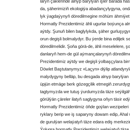
la­ryň çäk­le­rin­de al­nyp ba­ryl­ýan iş­ler ba­ra­da ha
da, şä­he­ri­mi­ziň eko­lo­gi­ýa aba­dan­çy­ly­gy­na, on
lyk ýag­da­ýy­nyň dö­re­dil­me­gi­ne mö­hüm äh­mi­ýet b
Hor­mat­ly Pre­zi­den­ti­miz äh­li ugur­lar bo­ýun­ça al­nyp 
aýt­dy. Şu­nuň bi­len bag­ly­lyk­da, şä­her gur­lu­şy­gyn
orun de­giş­li bol­ma­ly­dyr. Bu ýer­de bi­na edil­jek
dö­re­dil­me­li­dir. Şo­ňa gö­rä-de, äh­li me­se­le­le­re, ş
dan­la­ryň hem-de gül aý­man­ça­la­ry­nyň dö­re­dil­me­
Pre­zi­den­ti­miz aýt­dy we de­giş­li ýol­baş­çy­la­ra bir
Döw­let Baş­tu­ta­ny­myz «La­çyn» diý­lip at­lan­dy­ry­la
ma­ly­dy­gy­ny bel­läp, bu des­ga­da al­nyp ba­ryl­ýan iş­
üp­jün et­mä­ge berk gö­zeg­çi­lik et­me­giň ze­rur­dy­gy
tag­ty­myz­da we tu­tuş ýur­du­myz­da tä­ze se­ýil­gäh
gö­rül­ýän çä­re­ler ila­tyň sag­ly­gy­na oňyn tä­sir ed­
Hormatly Prezidentimiz öň­de goý­lan we­zi­pe­le­ri üs­
ryk­la­ry be­rip we iş sa­pa­ry­ny do­wam edip, Ahal 
de gu­rul­ýan we­la­ýa­tyň tä­ze eda­ra ediş mer­ke­zi­ni
Ýo­lug­ra hor­mat­ly Pre­zi­den­ti­miz we­la­ýa­tyň tä