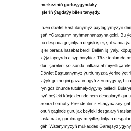
merkeziniň gurluşygyndaky
işleriň ýagdaýy bilen tanyşdy.
Ir­den döw­let Baş­tu­ta­ny­myz paý­tag­ty­my­zyň de­mi
şaň «Ga­ra­gum» myh­man­ha­na­sy­na gel­di. Bu ýer­d
bu des­ga­da ge­çi­ril­ýän de­giş­li iş­ler, şol san­da ýa
iş­ler ba­ra­da ha­sa­bat ber­di. Bel­le­ni­li­şi ýa­ly, 
laý­jy tap­gyr­da al­nyp ba­ryl­ýar. Tä­ze top­lum­da 
dür­li çä­re­le­ri, şol san­da hal­ka­ra äh­mi­ýet­li çä­re­
Döw­let Baş­tu­ta­ny­myz ýur­du­myz­da ýe­ri­ne ýe­ti­ril­
la­ýyk gel­me­gi­ni ga­zan­ma­gyň ze­rur­dy­gy­ny, bi­na­la
ryň göz öňün­de tu­tul­ma­ly­dy­gy­ny bel­le­di. Bu­la­r
nyň beý­le­ki kün­jek­le­rin­de hem des­ga­la­ryň gur­lu­şy
Soň­ra hor­mat­ly Pre­zi­den­ti­miz «La­çyn» se­ýil­gä­hi­n
onuň çä­gin­de gu­rul­jak beý­le­ki des­ga­la­ryň tas­la
tas­la­ma­lar, gu­rul­ma­gy me­ýil­leş­di­ril­ýän des­ga­la
gä­hi Wa­ta­ny­my­zyň mu­kad­des Ga­raş­syz­ly­gy­nyň 30 