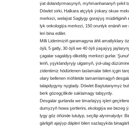
ýat do­lan­dyr­ma­sy­nyň, myh­man­ha­na­nyň şe­kil tas­
Döw­let sir­ki, Hal­ka­ra at­çy­lyk ýo­ka­ry okuw mek
mer­ke­zi, we­la­ýat Sag­ly­gy go­ra­ýyş mü­dir­li­gi­n
lyk on­ko­lo­gi­ýa mer­ke­zi, 150 orun­lyk enä­niň 
le­ri bi­na edi­ler.
Mil­li Li­de­ri­mi­ziň ga­ra­ma­gy­na äh­li amat­lyk­la­ry 
öý­li, 5 gat­ly, 30 öý­li we 40 öý­li ýa­şa­ýyş jaý­la­ry­
ça­ga­lar sa­gal­dyş-di­kel­diş mer­ke­zi gur­lar. Şu­nuň 
le­riň, yşyk­lan­dy­ry­jy ul­ga­myň, ýol-ulag dü­zü­mi­ne d
zi­den­ti­miz hö­dür­le­nen tas­la­ma­lar bi­len iç­gin tan
ola­ry bel­le­nen möh­let­de ta­mam­la­ma­gyň des­ga­la­ry
ta­lap­dy­gy­ny nyg­ta­dy. Döw­let Baş­tu­ta­ny­myz bu­la
berk gö­zeg­çi­lik­de sak­la­ma­gy tab­şyr­dy.
Des­ga­lar gur­lan­da we ti­mar­la­ýyş iş­le­ri ge­çi­ri­len­
du­my­zyň ho­wa şert­le­ri­ni, eko­lo­gi­ýa we be­zeg ýa
ly­gy göz öňün­de tu­tu­lyp, se­çi­lip alyn­ma­ly­dyr. Bi­
gär­li­giň aja­ýyp däp­le­ri bi­len saz­la­şyk­da bi­na­g