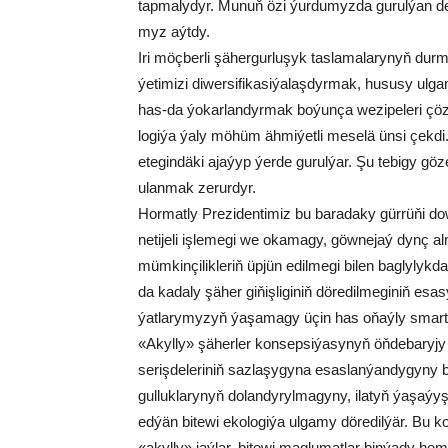
tap­ma­ly­dyr. Mu­nuň özi ýur­du­myz­da gu­rul­ýan des
myz aýt­dy.
Iri möç­ber­li şä­her­gur­lu­şyk tas­la­ma­la­ry­nyň dur­mu
ýe­ti­mi­zi di­wer­si­fi­ka­si­ýa­laş­dyr­mak, hu­su­sy u
has-da ýo­kar­lan­dyr­mak bo­ýun­ça we­zi­pe­le­ri çöz­
lo­gi­ýa ýa­ly mö­hüm äh­mi­ýet­li me­se­lä ün­si çek­d
ete­gin­dä­ki aja­ýyp ýer­de gu­rul­ýar. Şu te­bi­gy gö­z
ulan­mak ze­rur­dyr.
Hor­mat­ly Pre­zi­den­ti­miz bu ba­ra­da­ky gür­rü­ňi do­
ne­ti­je­li iş­le­me­gi we oka­ma­gy, göw­ne­jaý dynç al­
müm­kin­çi­lik­le­riň üp­jün edil­me­gi bi­len bag­ly­lyk­da
da ka­da­ly şä­her gi­ňiş­li­gi­niň dö­re­dil­me­gi­niň es
ýat­la­ry­my­zyň ýa­şa­ma­gy üçin has oňaý­ly smart si
«Akyl­ly» şä­her­ler kon­sep­si­ýa­sy­nyň öň­de­ba­ry­jy
se­riş­de­le­ri­niň saz­la­şy­gy­na esas­lan­ýan­dy­gy­ny b
gul­luk­la­ry­nyň do­lan­dy­ryl­ma­gy­ny, ila­tyň ýa­şa­ý
ed­ýän bi­te­wi eko­lo­gi­ýa ul­ga­my dö­re­dil­ýär. Bu k
«akyl­ly» jaý­lar, bi­te­wi mag­lu­mat­lar bin­ýa­dy hem