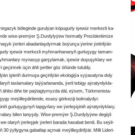
r­ga­zyk bö­le­gin­de gu­rul­ýan kö­pu­gur­ly işe­wür mer­kez­li ka­
e wi­se-prem­ýer Ş.Dur­dy­ly­ýew hor­mat­ly Pre­zi­den­ti­mi­ze
­na­şyk ýer­le­ri aba­dan­laş­dyr­mak bo­ýun­ça ýe­ri­ne ýe­ti­ril­ýän
kö­pu­gur­ly işe­wür mer­kez­li myh­man­ha­na­nyň gur­lu­şy­gy ta­mam­
myh­man­la­ry my­na­syp gar­şy­la­mak, işe­wür du­şu­şyk­la­ry we
le­ri ge­çir­mek üçin äh­li şert­ler göz öňün­de tu­tul­dy.
ýän iş­le­riň dur­mu­şa ge­çi­ril­ýän eko­lo­gi­ýa sy­ýa­sa­ty­na do­ly
­ryň tas­la­ma­la­ry taý­ýar­la­nan­da, ýer­li te­bi­gy aý­ra­tyn­lyk­la­
yň äh­li­si di­ňe bir paý­tag­ty­myz­da däl, eý­sem, Türk­me­nis­ta­
­gy me­ýil­leş­di­ri­len­de, esa­sy gör­ke­zi­ji bol­ma­ly­dyr.
iň gur­lu­şy­gy­nyň tap­gyr­la­ry we ýer­le­şi­şi­niň aý­ra­tyn­lyk­la­ry,
­ma­la­ry bi­len ta­nyş­dy. Wi­se-prem­ýer Ş.Dur­dy­ly­ýew de­giş­li
r we ola­ryň ýer­leş­jek ýer­le­ri ba­ra­da ha­sa­bat ber­di. Bu se­ýil­
ýyl­ly­gy­na ga­bat­lap aç­mak me­ýil­leş­di­ril­ýär. Mil­li Li­de­ri­