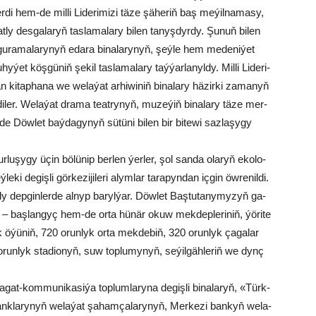
­di hem-de mil­li Li­de­ri­mi­zi tä­ze şä­he­riň baş me­ýil­na­ma­sy,
y des­ga­la­ryň tas­la­ma­la­ry bi­len ta­nyş­dyr­dy. Şu­nuň bi­len
ik gu­ra­ma­la­ry­nyň eda­ra bi­na­la­ry­nyň, şeý­le hem me­de­ni­ýet
­ýet köş­gü­niň şe­kil tas­la­ma­la­ry taý­ýar­la­nyl­dy. Milli Li­de­ri­
n ki­tap­ha­na we we­la­ýat ar­hi­wi­niň bi­na­la­ry hä­zir­ki za­ma­nyň
di­ler. We­la­ýat dra­ma te­at­ry­nyň, mu­ze­ýiň bi­na­la­ry tä­ze mer­
de Döw­let baý­da­gy­nyň sü­tü­ni bi­len bir bi­te­wi saz­la­şy­gy
r­lu­şy­gy üçin bö­lü­nip ber­len ýer­ler, şol san­da ola­ryň eko­lo­
 de­giş­li gör­ke­zi­ji­le­ri alym­lar ta­ra­pyn­dan iç­gin öw­re­nil­di.
bat­ly dep­gin­ler­de al­nyp ba­ryl­ýar. Döwlet Baştutanymyzyň ga­
ň – baş­lan­gyç hem-de or­ta hü­när okuw mek­dep­le­ri­niň, ýö­ri­te
k öýü­niň, 720 orun­lyk or­ta mek­de­biň, 320 orun­lyk ça­ga­lar
run­lyk sta­dio­nyň, suw top­lu­my­nyň, se­ýil­gäh­le­riň we dynç
­gat-kom­mu­ni­ka­si­ýa top­lum­la­ry­na de­giş­li bi­na­la­ryň, «Türk­
nk­la­ry­nyň we­la­ýat şa­ham­ça­la­ry­nyň, Mer­ke­zi ban­kyň we­la­