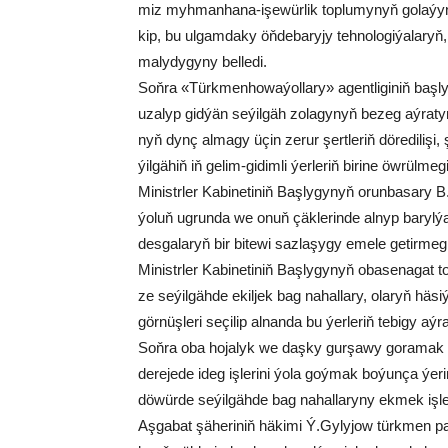
miz myh­man­ha­na-işe­wür­lik top­lu­my­nyň go­la­ýyn­d
kip, bu ul­gam­da­ky öň­de­ba­ry­jy teh­no­lo­gi­ýa­la­ryň
ma­ly­dy­gy­ny bel­le­di.
Soň­ra «Türk­men­ho­wa­ýol­la­ry» agent­li­gi­niň baş­
uza­lyp gid­ýän se­ýil­gäh zo­la­gy­nyň be­zeg aý­ra­ty
nyň dynç al­ma­gy üçin ze­rur şert­le­riň dö­re­di­li­şi, 
ýil­gä­hiň iň ge­lim-gi­dim­li ýer­le­riň bi­ri­ne öw­rül­me
Mi­nistr­ler Ka­bi­ne­ti­niň Baş­ly­gy­nyň orun­ba­sa­
ýo­luň ug­run­da we onuň çäk­le­rin­de al­nyp ba­ryl­ý
des­ga­la­ryň bir bi­te­wi saz­la­şy­gy eme­le ge­tir­me­
Mi­nistr­ler Ka­bi­ne­ti­niň Baş­ly­gy­nyň oba­se­na­gat
ze se­ýil­gäh­de ekil­jek bag na­hal­la­ry, ola­ryň hä­si­ý
gör­nüş­le­ri se­çi­lip al­nan­da bu ýer­le­riň te­bi­gy aý­r
Soň­ra oba ho­ja­lyk we daş­ky gur­şa­wy go­ra­mak mi­ni
de­re­je­de ideg iş­le­ri­ni ýo­la goý­mak bo­ýun­ça ýe­ri­n
dö­wür­de se­ýil­gäh­de bag na­hal­la­ry­ny ek­mek iş­le
Aş­ga­bat şä­he­ri­niň hä­ki­mi Ý.Gy­ly­jow türk­men paý­