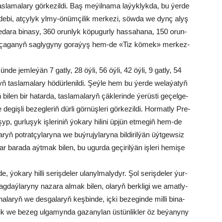
la­ma­la­ry gör­ke­zil­di. Baş me­ýil­na­ma la­ýyk­lyk­da, bu ýer­de
­de­bi, at­çy­lyk yl­my-önüm­çi­lik mer­ke­zi, söw­da we dynç alyş
iň eda­ra bi­na­sy, 360 orun­lyk kö­pu­gur­ly has­sa­ha­na, 150 orun­
we ça­ga­nyň sag­ly­gy­ny go­ra­ýyş hem-de «Tiz kö­mek» mer­kez­
özün­de jem­le­ýän 7 gat­ly, 28 öý­li, 56 öý­li, 42 öý­li, 9 gat­ly, 54
nyň tas­la­ma­la­ry hö­dür­le­nil­di. Şeý­le hem bu ýer­de we­la­ýa­tyň
bi­len bir ha­tar­da, tas­la­ma­la­ryň çäk­le­rin­de ýe­rüs­ti ge­çel­ge­
e­giş­li be­zeg­le­riň dür­li gör­nüş­le­ri gör­ke­zil­di. Hor­mat­ly Pre­
­şyp, gur­lu­şyk iş­le­ri­niň ýo­ka­ry hi­li­ni üp­jün et­me­giň hem-de
ň pot­rat­çy­la­ry­na we buý­ru­jy­la­ry­na bil­di­ril­ýän üýt­gew­siz
r ba­ra­da aýt­mak bi­len, bu ugur­da ge­çi­ril­ýän iş­le­ri he­mi­şe
de, ýo­ka­ry hil­li se­riş­de­ler ula­nyl­ma­ly­dyr. Şol se­riş­de­ler ýur­
g­daý­la­ry­ny na­za­ra al­mak bi­len, ola­ryň berk­li­gi we amat­ly­
na­la­ryň we des­ga­la­ryň keş­bin­de, iç­ki be­ze­gin­de mil­li bi­na­
är­lik we be­zeg ul­ga­myn­da ga­za­ny­lan üs­tün­lik­ler öz be­ýa­ny­ny