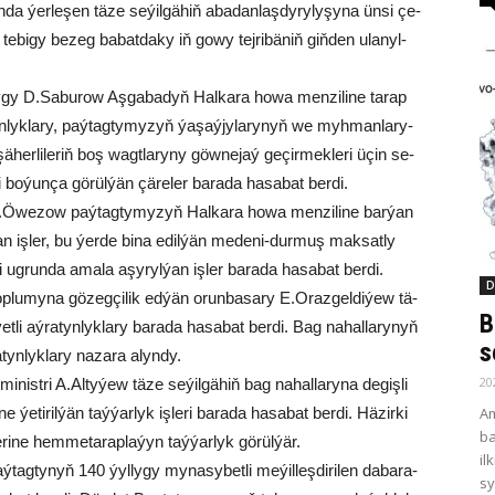
a ýer­le­şen tä­ze se­ýil­gä­hiň aba­dan­laş­dy­ry­ly­şy­na ün­si çe­
, te­bi­gy be­zeg ba­bat­da­ky iň go­wy tej­ri­bä­niň giň­den ula­nyl­
ly­gy D.Sa­bu­row Aş­ga­ba­dyň Hal­ka­ra ho­wa men­zi­li­ne ta­rap
n­lyk­la­ry, paý­tag­ty­my­zyň ýa­şaý­jy­la­ry­nyň we myh­man­la­ry­
şä­her­li­le­riň boş wagt­la­ry­ny göw­ne­jaý ge­çir­mek­le­ri üçin se­
­gi bo­ýun­ça gö­rül­ýän çä­re­ler ba­ra­da ha­sa­bat ber­di.
ry B.Öwe­zow paý­tag­ty­my­zyň Hal­ka­ra ho­wa men­zi­li­ne bar­ýan
an iş­ler, bu ýer­de bi­na edil­ýän me­de­ni-dur­muş mak­sat­ly
gi ug­run­da ama­la aşy­ryl­ýan iş­ler ba­ra­da ha­sa­bat ber­di.
D
 top­lu­my­na gö­zeg­çi­lik ed­ýän orun­ba­sa­ry E.Oraz­gel­di­ýew tä­
B
et­li aý­ra­tyn­lyk­la­ry ba­ra­da ha­sa­bat ber­di. Bag na­hal­la­ry­nyň
s
a­tyn­lyk­la­ry na­za­ra alyn­dy.
20
st­ri A.Al­ty­ýew tä­ze se­ýil­gä­hiň bag na­hal­la­ry­na de­giş­li
Am
e ýe­ti­ril­ýän taý­ýar­lyk iş­le­ri ba­ra­da ha­sa­bat ber­di. Hä­zir­ki
ba
­ri­ne hem­me­ta­rap­la­ýyn taý­ýar­lyk gö­rül­ýär.
il
tag­ty­nyň 140 ýyl­ly­gy my­na­sy­bet­li me­ýil­leş­di­ri­len da­ba­ra­
sy