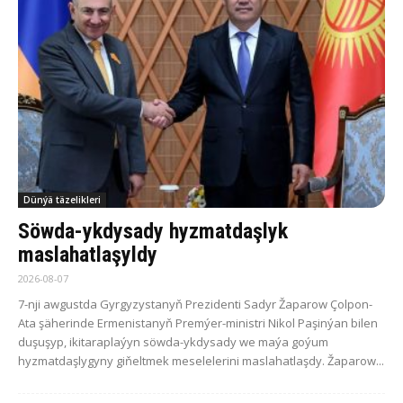
Dünýä täzelikleri
Söwda-ykdysady hyzmatdaşlyk
maslahatlaşyldy
2026-08-07
7-nji awgustda Gyrgyzystanyň Prezidenti Sadyr Žaparow Çolpon-
Ata şäherinde Ermenistanyň Premýer-ministri Nikol Paşinýan bilen
duşuşyp, ikitaraplaýyn söwda-ykdysady we maýa goýum
hyzmatdaşlygyny giňeltmek meselelerini maslahatlaşdy. Žaparow...