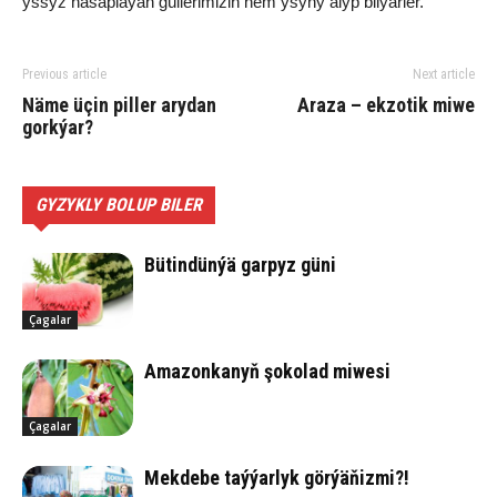
ys­syz ha­sap­la­ýan gül­le­ri­miziň hem ysyny alyp bilýärler.
Previous article
Next article
Nä­me üçin pil­ler ary­dan
Ara­za – ek­zo­tik mi­we
gork­ýar?
GYZYKLY BOLUP BILER
Bü­tin­dün­ýä gar­pyz gü­ni
Çagalar
Ama­zon­ka­nyň şo­ko­lad mi­we­si
Çagalar
Mek­de­be taý­ýar­lyk gör­ýä­ňiz­mi?!