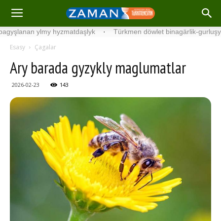
nan ylmy hyzmatdaşlyk
·
Türkmen döwlet binagärlik-gurluşyk instit
Esasy
Çagalar
Ary barada gyzykly maglumatlar
2026-02-23
143