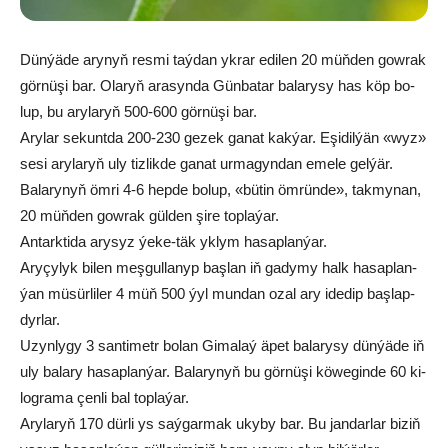
Dün­ýä­de ary­nyň res­mi taý­dan yk­rar edi­len 20 müň­den gow­rak
gör­nü­şi bar. Ola­ryň ara­syn­da Gün­ba­tar ba­la­ry­sy has köp bo­
lup, bu ary­la­ryň 500-600 gör­nü­şi bar­.
Arylar se­kunt­da 200-230 ge­zek ga­nat kak­ýar. Eşi­dil­ýän «wyz»
se­si ary­la­ryň uly tiz­lik­de ga­nat ur­ma­gyn­dan eme­le gel­ýär.
Ba­la­ry­nyň öm­ri 4-6 hep­de bo­lup, «bü­tin öm­rün­de», tak­my­nan,
20 müň­den gow­rak gül­den şi­re top­la­ýar.
An­tark­ti­da ary­syz ýe­ke-täk yk­lym ha­sap­lan­ýar.
Ary­çy­lyk bi­len meş­gul­la­nyp baş­lan iň ga­dy­my halk ha­sap­lan­
ýan mü­sür­li­ler 4 müň 500 ýyl mun­dan ozal ary ide­dip baş­lap­
dyr­lar.
Uzyn­ly­gy 3 san­ti­metr bo­lan Gi­ma­laý äpet balary­sy dün­ýä­de iň
uly ba­la­ry ha­sap­lan­ýar. Balary­­nyň bu gör­nü­şi kö­we­gin­de 60 ki­
log­ra­ma çen­li bal top­la­ýar.
Ary­la­ryň 170 dür­li ys saý­gar­mak uky­by bar. Bu jan­dar­lar bi­ziň