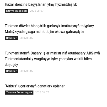
Hazar deňzine bagyşlanan ylmy hyzmatdaşlyk
2026-08-07
Dünýä täzelikleri
Türkmen döwlet binagärlik-gurluşyk institutynyň talyplary
Malaýziýada gysga möhletleýin okuwa gatnaşdylar
2026-08-07
Habarlar
Türkmenistanyň Daşary işler ministriniň orunbasary ABŞ-nyň
Türkmenistandaky wagtlaýyn işler ynanylan wekili bilen
duşuşdy
2026-08-07
Habarlar
“Airbus” uçarlarynyň ganatlary eplener
2026-08-07
Ylym we Tehnologiýa