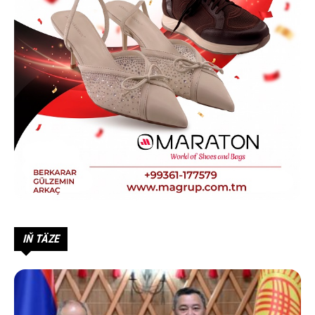
IŇ TÄZE