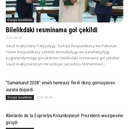
Dünýä täzelikleri
Bilelikdäki resminama gol çekildi
2026-08-08
Saud Arabystany Patyşalygy, Türkiýe Respublikasy we Pakistan
Yslam Respublikasy sebitde durnuklylygy we parahatçylygy
pugtalandyrmaga gönükdirilen bilelikdäki resminama gol çekdiler.
Saud Arabystanynyň mirasdüşer şazadasy Mohammed...
“Samarkand-2028” emeli hemrasy Ýeriň ilkinji görnüşlerini
surata düşürdi
2026-08-08
Dünýä täzelikleri
Abelardo de la Esprielýa Kolumbiýanyň Prezidenti wezipesine
girişdi