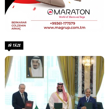
IŇ TÄZE