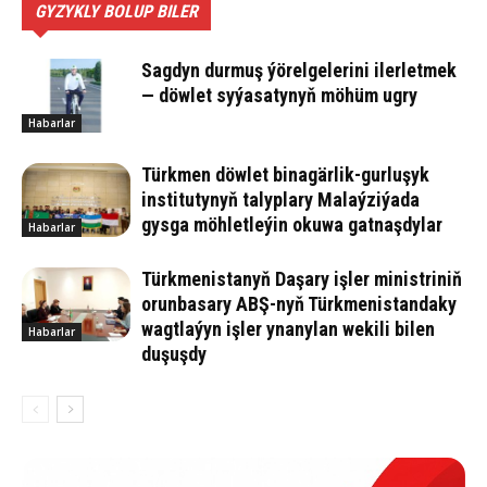
GYZYKLY BOLUP BILER
Sagdyn durmuş ýörelgelerini ilerletmek
— döwlet syýasatynyň möhüm ugry
Habarlar
Türkmen döwlet binagärlik-gurluşyk
institutynyň talyplary Malaýziýada
gysga möhletleýin okuwa gatnaşdylar
Habarlar
Türkmenistanyň Daşary işler ministriniň
orunbasary ABŞ-nyň Türkmenistandaky
wagtlaýyn işler ynanylan wekili bilen
Habarlar
duşuşdy