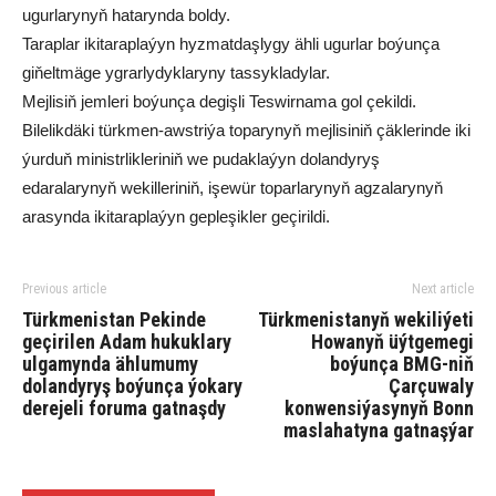
ugurlarynyň hatarynda boldy.
Taraplar ikitaraplaýyn hyzmatdaşlygy ähli ugurlar boýunça
giňeltmäge ygrarlydyklaryny tassykladylar.
Mejlisiň jemleri boýunça degişli Teswirnama gol çekildi.
Bilelikdäki türkmen-awstriýa toparynyň mejlisiniň çäklerinde iki
ýurduň ministrlikleriniň we pudaklaýyn dolandyryş
edaralarynyň wekilleriniň, işewür toparlarynyň agzalarynyň
arasynda ikitaraplaýyn gepleşikler geçirildi.
Previous article
Next article
Türkmenistan Pekinde
Türkmenistanyň wekiliýeti
geçirilen Adam hukuklary
Howanyň üýtgemegi
ulgamynda ählumumy
boýunça BMG-niň
dolandyryş boýunça ýokary
Çarçuwaly
derejeli foruma gatnaşdy
konwensiýasynyň Bonn
maslahatyna gatnaşýar