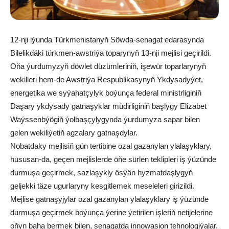
12-nji iýunda Türkmenistanyň Söwda-senagat edarasynda
Bilelikdäki türkmen-awstriýa toparynyň 13-nji mejlisi geçirildi.
Oňa ýurdumyzyň döwlet düzümleriniň, işewür toparlarynyň
wekilleri hem-de Awstriýa Respublikasynyň Ykdysadyýet,
energetika we syýahatçylyk boýunça federal ministrliginiň
Daşary ykdysady gatnaşyklar müdirliginiň başlygy Elizabet
Waýssenbýögiň ýolbaşçylygynda ýurdumyza sapar bilen
gelen wekiliýetiň agzalary gatnaşdylar.
Nobatdaky mejlisiň gün tertibine ozal gazanylan ylalaşyklary,
hususan-da, geçen mejlislerde öňe sürlen teklipleri iş ýüzünde
durmuşa geçirmek, sazlaşykly ösýän hyzmatdaşlygyň
geljekki täze ugurlaryny kesgitlemek meseleleri girizildi.
Mejlise gatnaşyjylar ozal gazanylan ylalaşyklary iş ýüzünde
durmuşa geçirmek boýunça ýerine ýetirilen işleriň netijelerine
oňyn baha bermek bilen, senagatda innowasion tehnologiýalar,