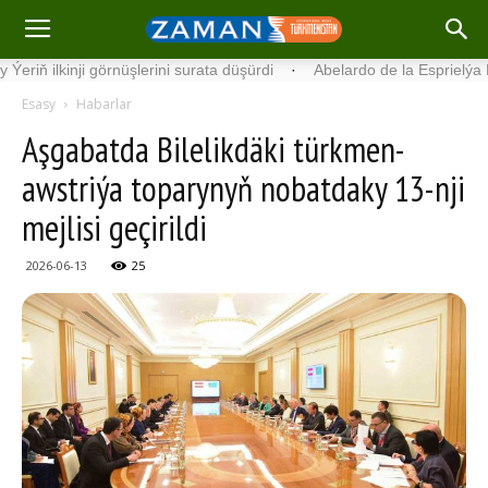
inji görnüşlerini surata düşürdi
·
Abelardo de la Esprielýa Kolumbi
Esasy
Habarlar
Aşgabatda Bilelikdäki türkmen-
awstriýa toparynyň nobatdaky 13-nji
mejlisi geçirildi
2026-06-13
25