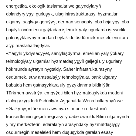
energetika, ekologik taslamalar we galyndylaryň
dolandyrylyşy, gurluşyk, ulag infrastrukturasy, hyzmatlar
ulgamy, saglygy goraýyş, derman senagaty, oba hojalygy, oba
hojalyk önümlerini gaýtadan işlemek ýaly ugurlarda işewürlik
gatnaşyklaryny mundan beýläk-de ösdürmek meselelerini ara
alyp maslahatlaşdylar.
«Ýaşyl» ykdysadyýet, sanlylaşdyrma, emeli aň ýaly ýokary
tehnologiýaly ulgamlar hyzmatdaşlygyň geljegi uly ugurlary
hökmünde aýratyn nygtaldy. Şäher infrastrukturasyny
ösdürmek, suw arassalaýjy tehnologiýalar, bank ulgamy
babatda hem gatnaşyklara uly gyzyklanma bildirilýär.
Türkmen-awstriýa jemgyýeti bilen hyzmatdaşlykda medeni
dialog yzygiderli ösdürilýär. Aşgabatda Wena ballarynyň we
«Galkynyş» türkmen-awstriýa simfoniki orkestriniň
konsertleriniň geçirilmegi asylly däbe öwrüldi. Bilim ulgamynda
ylmy merkezleriň, edaralaryň arasyndaky hyzmatdaşlygy
ösdürmegiň meseleleri hem duşuşykda garalan esasy