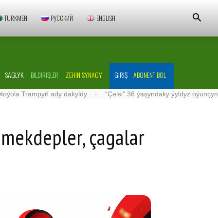
TÜRKMEN
РУССКИЙ
ENGLISH
SAGLYK
BILDIRIŞLER
ZEHIN SYNAGY
GIRIŞ
ABONENT BOL
Trampyň ady dakyldy
·
“Çelsi” 36 ýaşyndaky ýyldyz oýunçyny düzü
mekdepler, çagalar