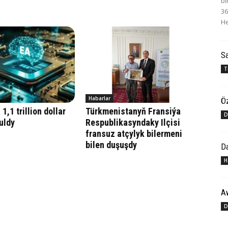
bi
36
He
Sa
T
Habarlar
Öz
1,1 trillion dollar
Türkmenistanyň Fransiýa
D
uldy
Respublikasyndaky Ilçisi
fransuz atçylyk bilermeni
bilen duşuşdy
Da
H
A
D