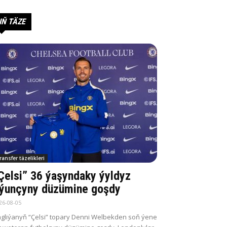
IŇ TÄZE
ransfer täzelikleri
Çelsi” 36 ýaşyndaky ýyldyz
ýunçyny düzümine goşdy
26-08-05
gliýanyň “Çelsi” topary Denni Welbekden soň ýene