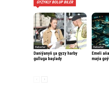
GYZYKLY BOLUP BILER
Habarlar
Habarlar
Daniýanyň şa gyzy harby
Emeli aňa 
gulluga başlady
maýa goý