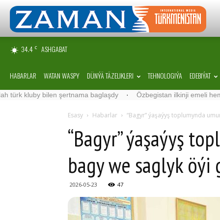
34.4
ASHGABAT
C
HABARLAR
WATAN WASPY
DÜNÝÄ TÄZELIKLERI
TEHNOLOGIÝA
EDEBIÝAT
 kluby bilen şertnama baglaşdy
·
Özbegistan ilkinji emeli hemrasyny
Esasy
Habarlar
“Bagyr” ýaşaýyş toplumynda umum
“Bagyr” ýaşaýyş to
bagy we saglyk öýi 
2026-05-23
47