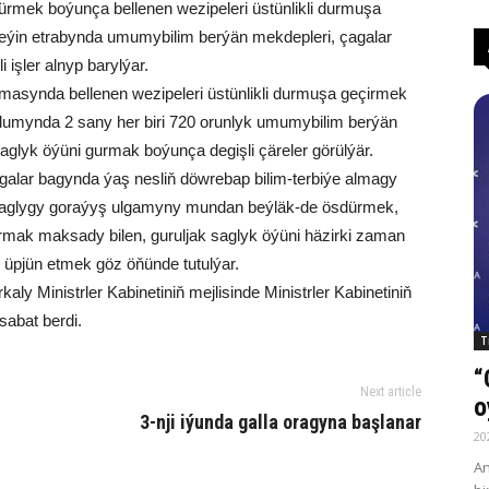
rmek boýunça bellenen wezipeleri üstünlikli durmuşa
in etrabynda umumybilim berýän mekdepleri, çagalar
işler alnyp barylýar.
masynda bellenen wezipeleri üstünlikli durmuşa geçirmek
lumynda 2 sany her biri 720 orunlyk umumybilim berýän
glyk öýüni gurmak boýunça degişli çäreler görülýär.
alar bagynda ýaş nesliň döwrebap bilim-terbiýe almagy
ň saglygy goraýyş ulgamyny mundan beýläk-de ösdürmek,
ak maksady bilen, guruljak saglyk öýüni häzirki zaman
n üpjün etmek göz öňünde tutulýar.
aly Ministrler Kabinetiniň mejlisinde Ministrler Kabinetiniň
bat berdi.
T
“
Next article
o
3-nji iýunda galla oragyna başlanar
20
An