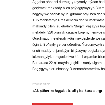
Aşgabat şäherini durmuş-ykdysady taýdan ösdü
geçirmek maksady bilen paýtagtymyzyň Büzmeý
bagyny we saglyk öýüni gurmak boýunça degişli 
Türkmenistanyň Prezidentiniň degişli maksatna
maksady bilen, şu etrabyň “Bagyr” ýaşaýyş top
mekdebi, 320 orunlyk çagalar bagyny hem-de sa
Gurulmagy meýilleşdirilýän mekdeplerde we çag
üçin ähli oňaýly şertler dörediler. Ýurdumyzy
onuň maddy-enjamlaýyn binýadyny pugtalandyrm
lukmançylyk serişdeleri we kämil enjamlar bile
Bu barada 22-nji maýda geçirilen sanly ulgam ark
Başlygynyň orunbasary B.Annamämmedow hasa
Previous article
«Ak şäherim Aşgabat» atly halkara sergi