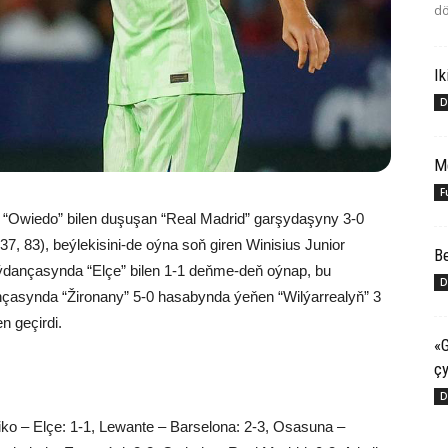
dö
Ik
D
M
F
“Owiedo” bilen duşuşan “Real Madrid” garşydaşyny 3-0
37, 83), beýlekisini-de oýna soň giren Winisius Junior
Be
meýdançasynda “Elçe” bilen 1-1 deňme-deň oýnap, bu
D
çasynda “Žironany” 5-0 hasabynda ýeňen “Wilýarrealyň” 3
 geçirdi.
«G
çy
D
etiko – Elçe: 1-1, Lewante – Barselona: 2-3, Osasuna –