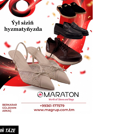
IŇ TÄZE