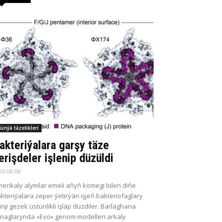
ünýä täzelikleri
akteriýalara garşy täze
erişdeler işlenip düzüldi
26-08-08
erikaly alymlar emeli aňyň kömegi bilen diňe
kteriýalara zeper ýetirýän işjeň bakteriofaglary
kinji gezek üstünlikli işläp düzdiler. Barlaghana
naglarynda «Evo» genom modelleri arkaly