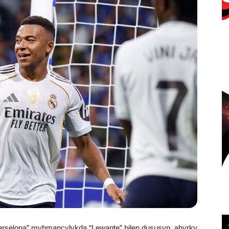
rselona” myhmançylykda “Lewante” bilen duşuşyp, ahyrky