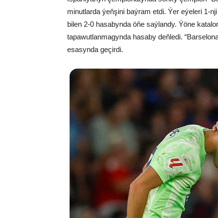
minutlarda ýeňşini baýram etdi. Ýer eýeleri 1-
bilen 2-0 hasabynda öňe saýlandy. Ýöne katalo
tapawutlanmagynda hasaby deňledi. “Barselona”
esasynda geçirdi.