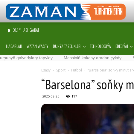
31.1
ASHGABAT
C
HABARLAR
WATAN WASPY
DÜNÝÄ TÄZELIKLERI
TEHNOLOGIÝA
EDEBIÝAT
ylary tapyldy
·
Messiniň kakasy aradan çykdy
·
Belgiýada kondi
Esasy
Sport
Futbol
“Barselona” soňky minutlar
“Barselona” soňky m
2025-08-25
117