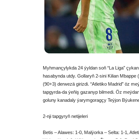
Myhmançylykda 24 ýyldan soň “La Liga” çykan 
hasabynda utdy. Gollaryň 2-sini Kilian Mbappe (
(90+3) derwezä girizdi. “Atletiko Madrid” öz 
tapgyrda-da ýeňiş gazanyp bilmedi. Öz meýdan
goluny kanadaly ýarymgoragçy Teýjon Býukenen
2-nji tapgyryň netijeleri
Betis – Alawes: 1-0, Malýorka – Selta: 1-1, Atl