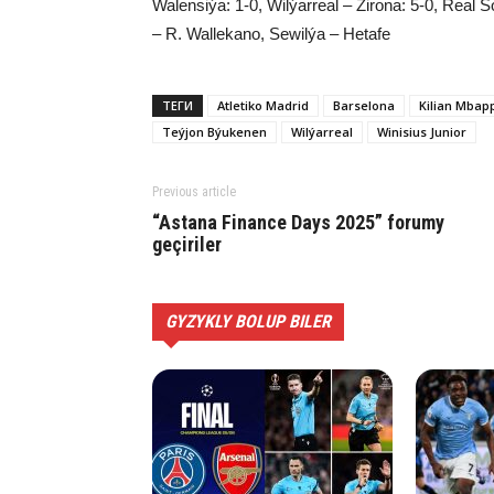
Walensiýa: 1-0, Wilýarreal – Žirona: 5-0, Real 
– R. Wallekano, Sewilýa – Hetafe
ТЕГИ
Atletiko Madrid
Barselona
Kilian Mbap
Teýjon Býukenen
Wilýarreal
Winisius Junior
Previous article
“Astana Finance Days 2025” forumy
geçiriler
GYZYKLY BOLUP BILER