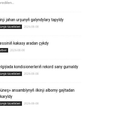
redilen...
inji jahan urşunyň galyndylary tapyldy
2026-08-08
ünýä täzelikleri
essiniň kakasy aradan çykdy
2026-08-08
utbol
lgiýada kondisionerleriň rekord sany gurnaldy
2026-08-08
ünýä täzelikleri
üneş» ansamblynyň ilkinji albomy gaýtadan
karyldy
2026-08-08
ünýä täzelikleri