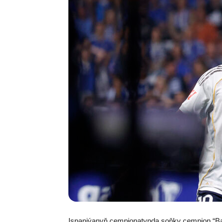
Ispaniýanyň çempionatynda soňky çempion “Ba