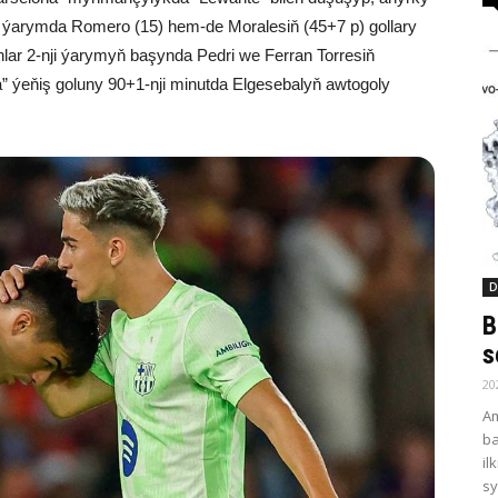
nji ýarymda Romero (15) hem-de Moralesiň (45+7 p) gollary
nlar 2-nji ýarymyň başynda Pedri we Ferran Torresiň
 ýeňiş goluny 90+1-nji minutda Elgesebalyň awtogoly
D
B
s
20
Am
ba
il
sy