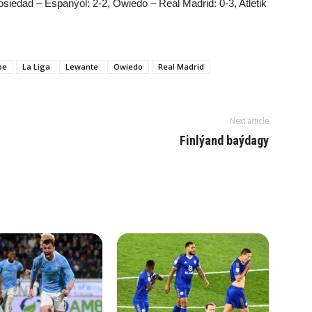
Sosiedad – Espanýol: 2-2, Owiedo – Real Madrid: 0-3, Atletik
pe
La Liga
Lewante
Owiedo
Real Madrid
Next article
Finlýand baýdagy