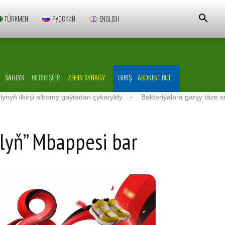
TÜRKMEN
РУССКИЙ
ENGLISH
SAGLYK
BILDIRIŞLER
ZEHIN SYNAGY
GIRIŞ
ABONENT BOL
omy gaýtadan çykaryldy
·
Bakteriýalara garşy täze serişdeler işlenip
alyň” Mbappesi bar