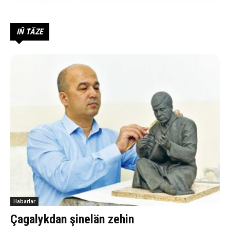
IŇ TÄZE
Habarlar
Çagalykdan şinelän zehin