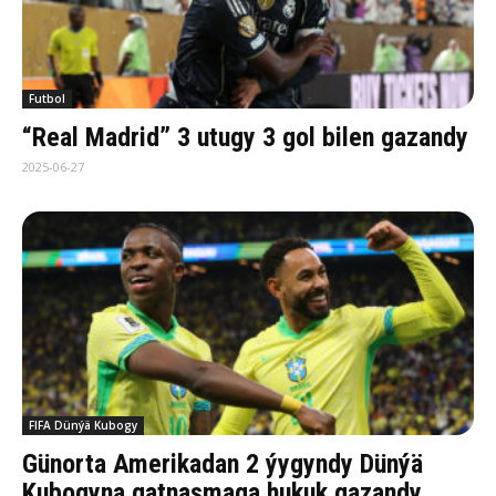
Futbol
“Real Madrid” 3 utugy 3 gol bilen gazandy
2025-06-27
FIFA Dünýä Kubogy
Günorta Amerikadan 2 ýygyndy Dünýä
Kubogyna gatnaşmaga hukuk gazandy