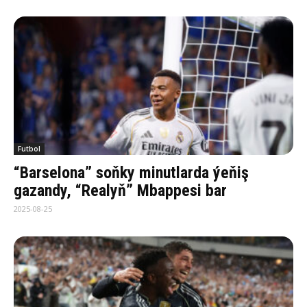
Futbol
“Barselona” soňky minutlarda ýeňiş
gazandy, “Realyň” Mbappesi bar
2025-08-25