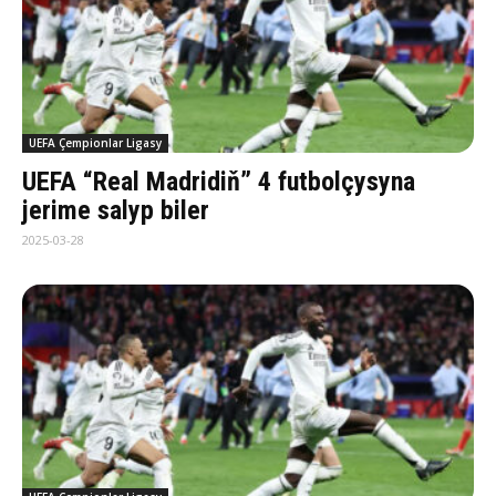
UEFA Çempionlar Ligasy
UEFA “Real Madridiň” 4 futbolçysyna
jerime salyp biler
2025-03-28