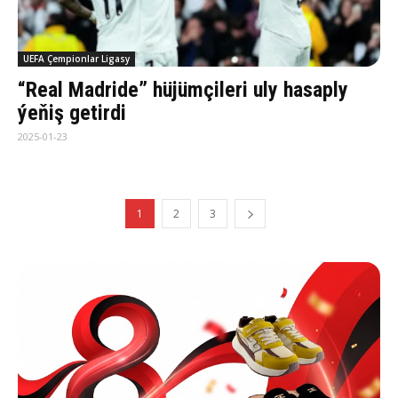
UEFA Çempionlar Ligasy
“Real Madride” hüjümçileri uly hasaply
ýeňiş getirdi
2025-01-23
1
2
3