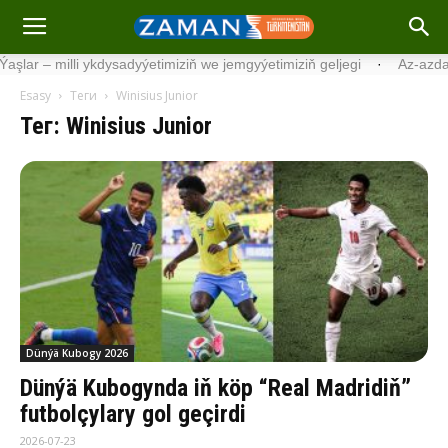
miziň we jemgyýetimiziň geljegi
·
Az-azdan, ýöne ýygy-ýygydan iýme
Esasy
Теги
Winisius Junior
Тег: Winisius Junior
Dünýä Kubogy 2026
Dünýä Kubogynda iň köp “Real Madridiň”
futbolçylary gol geçirdi
2026-07-23