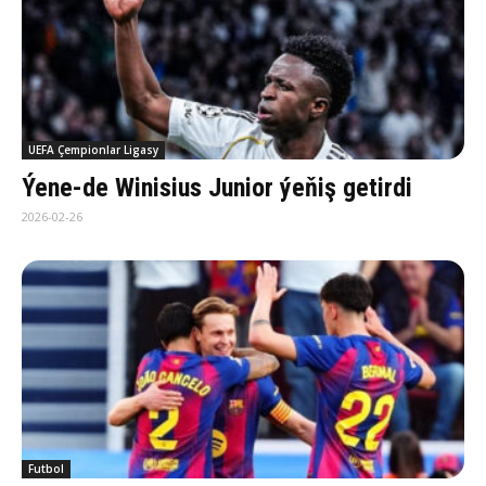
UEFA Çempionlar Ligasy
Ýene-de Winisius Junior ýeňiş getirdi
2026-02-26
Futbol