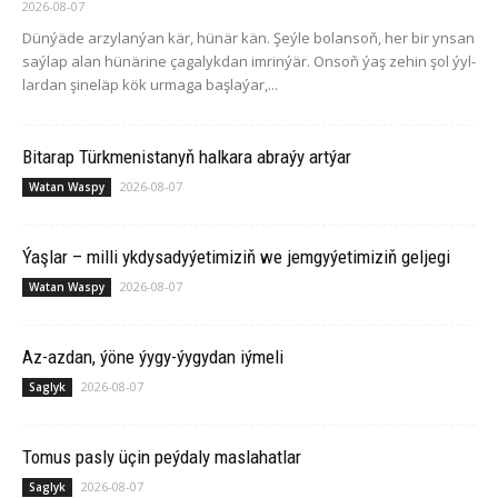
2026-08-07
Dün­ýä­de ar­zy­la­n­ýan kär, hü­när kän. Şeý­le bo­lan­soň, her bir yn­san
saý­lap alan hü­nä­ri­ne ça­ga­lyk­dan im­rin­ýär. On­soň ýaş ze­hin şol ýyl­
lar­dan şi­ne­läp kök ur­ma­ga baş­la­ýar,...
Bitarap Türkmenistanyň halkara abraýy artýar
2026-08-07
Watan Waspy
Ýaşlar – milli ykdysadyýetimiziň we jemgyýetimiziň geljegi
2026-08-07
Watan Waspy
Az-azdan, ýöne ýygy-ýygydan iýmeli
2026-08-07
Saglyk
Tomus pasly üçin peýdaly maslahatlar
2026-08-07
Saglyk