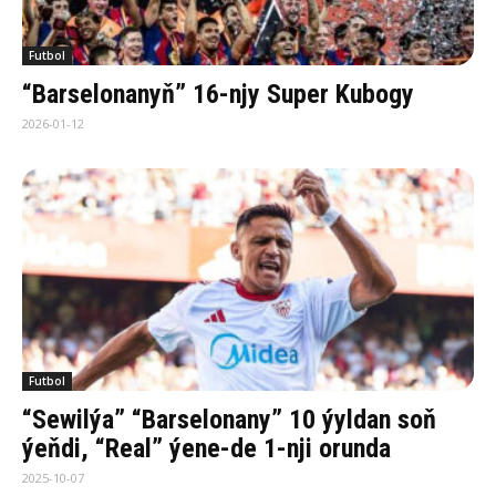
Futbol
“Barselonanyň” 16-njy Super Kubogy
2026-01-12
Futbol
“Sewilýa” “Barselonany” 10 ýyldan soň
ýeňdi, “Real” ýene-de 1-nji orunda
2025-10-07