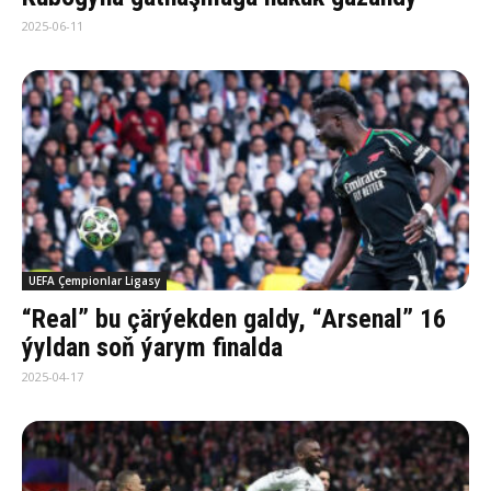
2025-06-11
UEFA Çempionlar Ligasy
“Real” bu çärýekden galdy, “Arsenal” 16
ýyldan soň ýarym finalda
2025-04-17