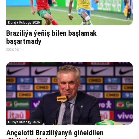
Dünýä Kubogy 2026
Braziliýa ýeňiş bilen başlamak
başartmady
2026-06-14
Dünýä Kubogy 2026
Ançelotti Braziliýanyň giňeldilen