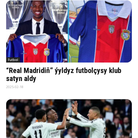
Futbol
“Real Madridiň” ýyldyz futbolçysy klub
satyn aldy
2025-02-18