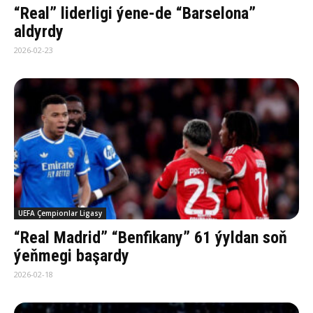
“Real” liderligi ýene-de “Barselona”
aldyrdy
2026-02-23
UEFA Çempionlar Ligasy
“Real Madrid” “Benfikany” 61 ýyldan soň
ýeňmegi başardy
2026-02-18