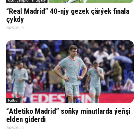
UEFA Çempionlar Ligasy
“Real Madrid” 40-njy gezek çärýek finala
çykdy
2025-03-13
Futbol
“Atletiko Madrid” soňky minutlarda ýeňşi
elden giderdi
2025-03-10