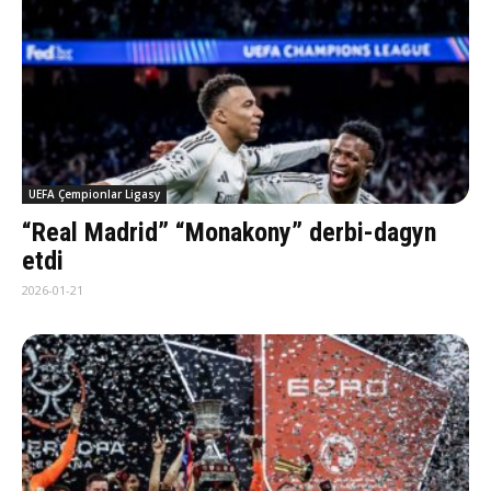
UEFA Çempionlar Ligasy
“Real Madrid” “Monakony” derbi-dagyn
etdi
2026-01-21