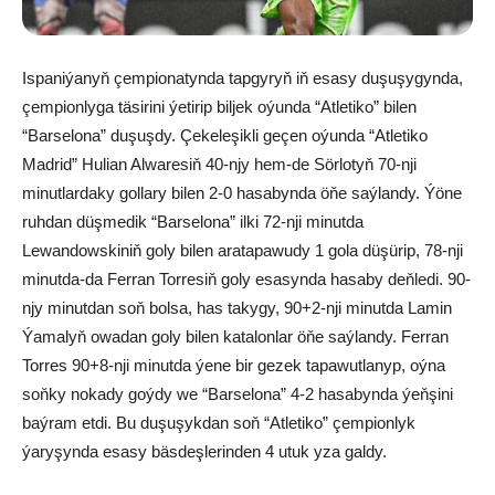
Ispaniýanyň çempionatynda tapgyryň iň esasy duşuşygynda,
çempionlyga täsirini ýetirip biljek oýunda “Atletiko” bilen
“Barselona” duşuşdy. Çekeleşikli geçen oýunda “Atletiko
Madrid” Hulian Alwaresiň 40-njy hem-de Sörlotyň 70-nji
minutlardaky gollary bilen 2-0 hasabynda öňe saýlandy. Ýöne
ruhdan düşmedik “Barselona” ilki 72-nji minutda
Lewandowskiniň goly bilen aratapawudy 1 gola düşürip, 78-nji
minutda-da Ferran Torresiň goly esasynda hasaby deňledi. 90-
njy minutdan soň bolsa, has takygy, 90+2-nji minutda Lamin
Ýamalyň owadan goly bilen katalonlar öňe saýlandy. Ferran
Torres 90+8-nji minutda ýene bir gezek tapawutlanyp, oýna
soňky nokady goýdy we “Barselona” 4-2 hasabynda ýeňşini
baýram etdi. Bu duşuşykdan soň “Atletiko” çempionlyk
ýaryşynda esasy bäsdeşlerinden 4 utuk yza galdy.