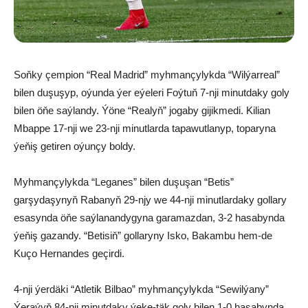
Soňky çempion “Real Madrid” myhmançylykda “Wilýarreal”
bilen duşuşyp, oýunda ýer eýeleri Foýtuň 7-nji minutdaky goly
bilen öňe saýlandy. Ýöne “Realyň” jogaby gijikmedi. Kilian
Mbappe 17-nji we 23-nji minutlarda tapawutlanyp, toparyna
ýeňiş getiren oýunçy boldy.
Myhmançylykda “Leganes” bilen duşuşan “Betis”
garşydaşynyň Rabanyň 29-njy we 44-nji minutlardaky gollary
esasynda öňe saýlanandygyna garamazdan, 3-2 hasabynda
ýeňiş gazandy. “Betisiň” gollaryny Isko, Bakambu hem-de
Kuço Hernandes geçirdi.
4-nji ýerdäki “Atletik Bilbao” myhmançylykda “Sewilýany”
Ýeraýyň 84-nji minutdaky ýeke-täk goly bilen 1-0 hasabynda