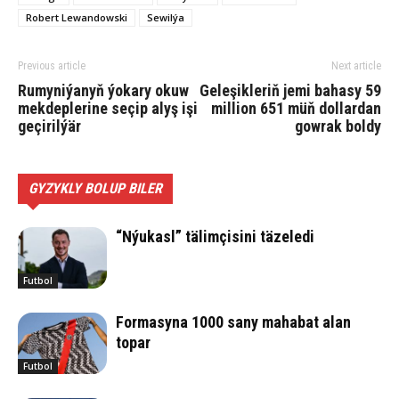
Robert Lewandowski
Se­wil­ýa
Previous article
Next article
Rumyniýanyň ýokary okuw
Geleşikleriň jemi bahasy 59
mekdeplerine seçip alyş işi
million 651 müň dollardan
geçirilýär
gowrak boldy
GYZYKLY BOLUP BILER
“Nýukasl” tälimçisini täzeledi
Futbol
Formasyna 1000 sany mahabat alan
topar
Futbol