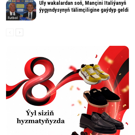
Uly wakalardan soň, Mançini Italiýanyň
ýygyndysynyň tälimçiligine gaýdyp geldi
Futbol