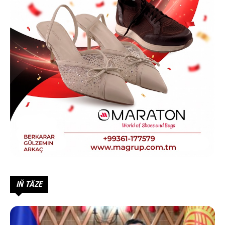
IŇ TÄZE