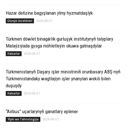
Hazar deňzine bagyşlanan ylmy hyzmatdaşlyk
2026-08-07
Dünýä täzelikleri
Türkmen döwlet binagärlik-gurluşyk institutynyň talyplary
Malaýziýada gysga möhletleýin okuwa gatnaşdylar
2026-08-07
Habarlar
Türkmenistanyň Daşary işler ministriniň orunbasary ABŞ-nyň
Türkmenistandaky wagtlaýyn işler ynanylan wekili bilen
duşuşdy
2026-08-07
Habarlar
“Airbus” uçarlarynyň ganatlary eplener
2026-08-07
Ylym we Tehnologiýa