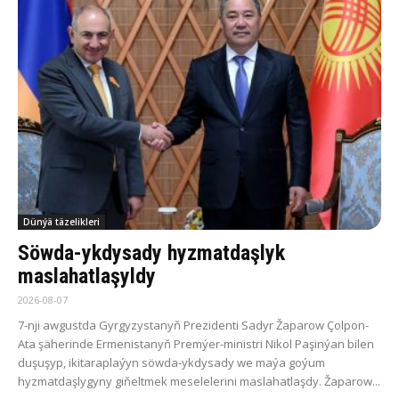
Dünýä täzelikleri
Söwda-ykdysady hyzmatdaşlyk
maslahatlaşyldy
2026-08-07
7-nji awgustda Gyrgyzystanyň Prezidenti Sadyr Žaparow Çolpon-
Ata şäherinde Ermenistanyň Premýer-ministri Nikol Paşinýan bilen
duşuşyp, ikitaraplaýyn söwda-ykdysady we maýa goýum
hyzmatdaşlygyny giňeltmek meselelerini maslahatlaşdy. Žaparow...