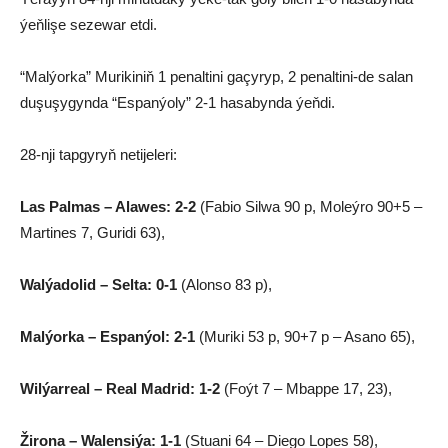
ýeňlişe sezewar etdi.
“Malýorka” Murikiniň 1 penaltini gaçyryp, 2 penaltini-de salan
duşuşygynda “Espanýoly” 2-1 hasabynda ýeňdi.
28-nji tapgyryň netijeleri:
Las Palmas – Alawes: 2-2
(Fabio Silwa 90 p, Moleýro 90+5 –
Martines 7, Guridi 63),
Walýadolid – Selta: 0-1
(Alonso 83 p),
Malýorka – Espanýol: 2-1
(Muriki 53 p, 90+7 p – Asano 65),
Wilýarreal – Real Madrid: 1-2
(Foýt 7 – Mbappe 17, 23),
Žirona – Walensiýa: 1-1
(Stuani 64 – Diego Lopes 58),