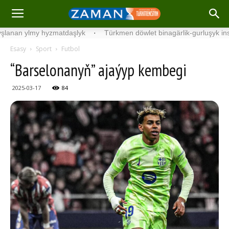
y hyzmatdaşlyk
·
Türkmen döwlet binagärlik-gurluşyk institutynyň 
Esasy
Sport
Futbol
“Barselonanyň” ajaýyp kembegi
2025-03-17
84