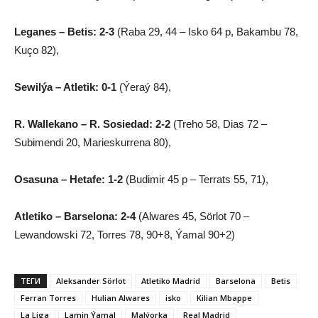
Leganes – Betis: 2-3
(Raba 29, 44 – Isko 64 p, Bakambu 78,
Kuço 82),
Sewilýa – Atletik: 0-1
(Ýeraý 84),
R. Wallekano – R. Sosiedad: 2-2
(Treho 58, Dias 72 –
Subimendi 20, Marieskurrena 80),
Osasuna – Hetafe: 1-2
(Budimir 45 p – Terrats 55, 71),
Atletiko – Barselona: 2-4
(Alwares 45, Sörlot 70 –
Lewandowski 72, Torres 78, 90+8, Ýamal 90+2)
ТЕГИ
Aleksander Sörlot
Atletiko Madrid
Barselona
Betis
Ferran Torres
Hulian Alwares
isko
Kilian Mbappe
La Liga
Lamin Ýamal
Malýorka
Real Madrid