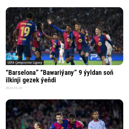
UEFA Çempionlar Ligasy
“Barselona” “Bawariýany” 9 ýyldan soň
ilkinji gezek ýeňdi
2024-10-24