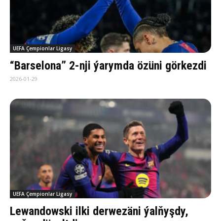
UEFA Çempionlar Ligasy
“Barselona” 2-nji ýarymda özüni görkezdi
2026-01-29
UEFA Çempionlar Ligasy
Lewandowski ilki derwezäni ýalňyşdy,