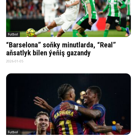
Futbol
“Barselona” soňky minutlarda, “Real”
aňsatlyk bilen ýeňiş gazandy
2026-01-05
Futbol