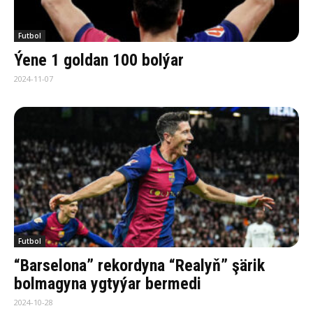
Futbol
Ýene 1 goldan 100 bolýar
2024-11-07
Futbol
“Barselona” rekordyna “Realyň” şärik
bolmagyna ygtyýar bermedi
2024-10-28