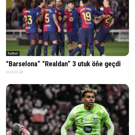
Futbol
“Barselona” “Realdan” 3 utuk öňe geçdi
2025-03-28