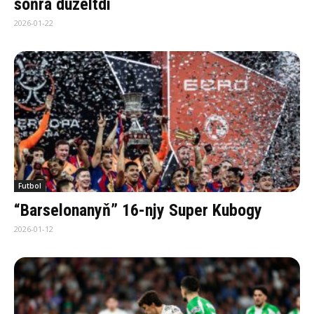
soňra düzeltdi
2026-01-22
Futbol
“Barselonanyň” 16-njy Super Kubogy
2026-01-12