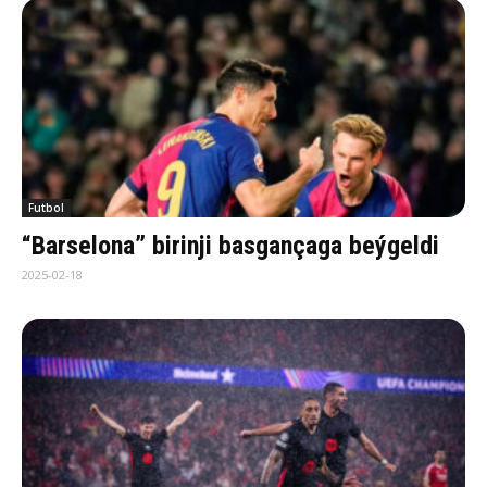
Futbol
“Barselona” birinji basgançaga beýgeldi
2025-02-18