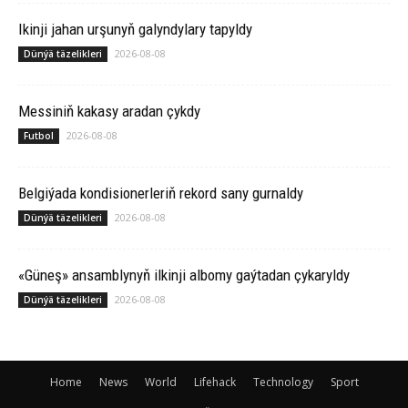
Ikinji jahan urşunyň galyndylary tapyldy
2026-08-08
Dünýä täzelikleri
Messiniň kakasy aradan çykdy
2026-08-08
Futbol
Belgiýada kondisionerleriň rekord sany gurnaldy
2026-08-08
Dünýä täzelikleri
«Güneş» ansamblynyň ilkinji albomy gaýtadan çykaryldy
2026-08-08
Dünýä täzelikleri
Home
News
World
Lifehack
Technology
Sport