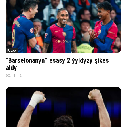
Futbol
“Barselonanyň” esasy 2 ýyldyzy şikes
aldy
2024-11-12