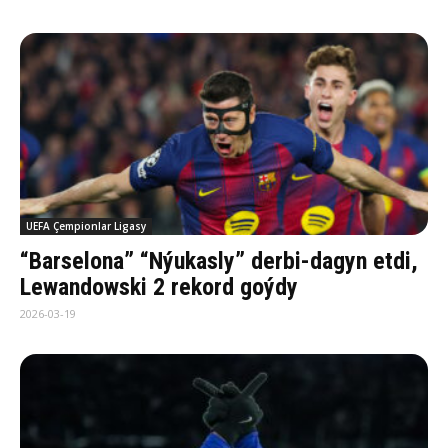
UEFA Çempionlar Ligasy
“Barselona” “Nýukasly” derbi-dagyn etdi,
Lewandowski 2 rekord goýdy
2026-03-19