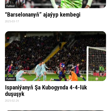
Futbol
“Barselonanyň” ajaýyp kembegi
2025-03-17
Futbol
Ispaniýanyň Şa Kubogynda 4-4-lük
duşuşyk
2025-02-26