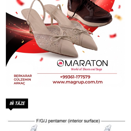
IŇ TÄZE