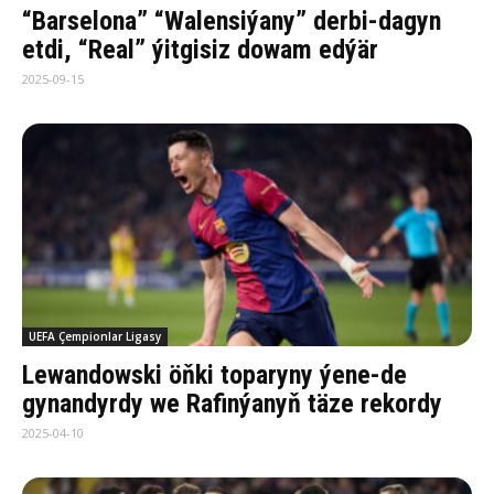
“Barselona” “Walensiýany” derbi-dagyn
etdi, “Real” ýitgisiz dowam edýär
2025-09-15
UEFA Çempionlar Ligasy
Lewandowski öňki toparyny ýene-de
gynandyrdy we Rafinýanyň täze rekordy
2025-04-10