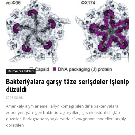
Dünýä täzelikleri
Bakteriýalara garşy täze serişdeler işlenip
düzüldi
2026-08-08
Amerikaly alymlar emeli aňyň kömegi bilen diňe bakteriýalara
zeper ýetirýän işjeň bakteriofaglary ilkinji gezek üstünlikli işläp
düzdiler. Barlaghana synaglarynda «Evo» genom modelleri arkaly
döredilen...