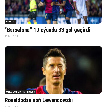
Futbol
“Barselona” 10 oýunda 33 gol geçirdi
2024-10-21
UEFA Çempionlar Ligasy
Ronaldodan soň Lewandowski
2024-10-02