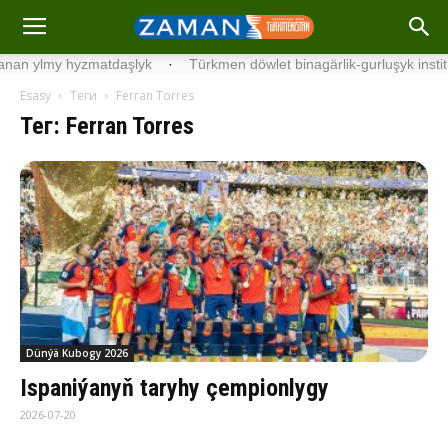
daşlyk
·
Türkmen döwlet binagärlik-gurluşyk institutynyň talyplary
Esasy
Теги
Ferran Torres
Тег: Ferran Torres
Dünýä Kubogy 2026
Ispaniýanyň taryhy çempionlygy
2026-07-20