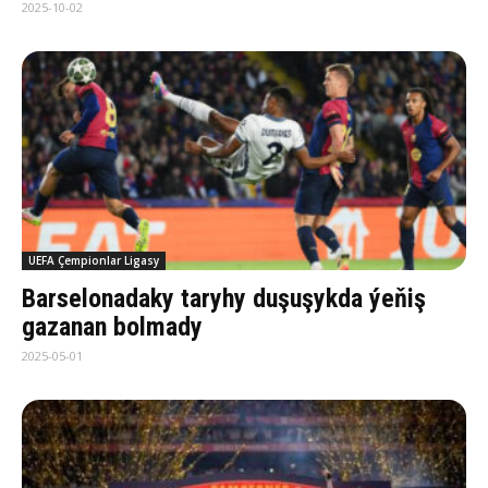
2025-10-02
UEFA Çempionlar Ligasy
Barselonadaky taryhy duşuşykda ýeňiş
gazanan bolmady
2025-05-01