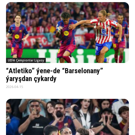
UEFA Çempionlar Ligasy
“Atletiko” ýene-de “Barselonany”
ýaryşdan çykardy
2026-04-15