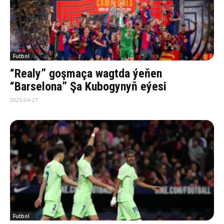
Futbol
“Realy” goşmaça wagtda ýeňen
“Barselona” Şa Kubogynyň eýesi
2025-04-27
Futbol