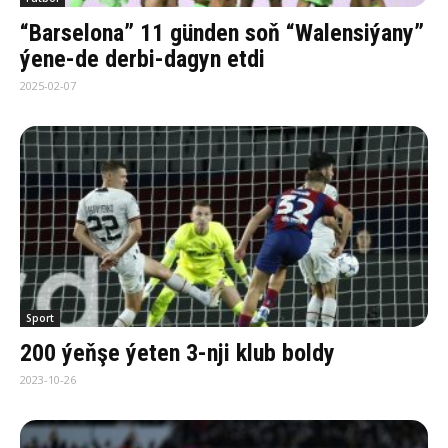
“Barselona” 11 günden soň “Walensiýany”
ýene-de derbi-dagyn etdi
2025-02-07
Sport
200 ýeňşe ýeten 3-nji klub boldy
2023-10-26