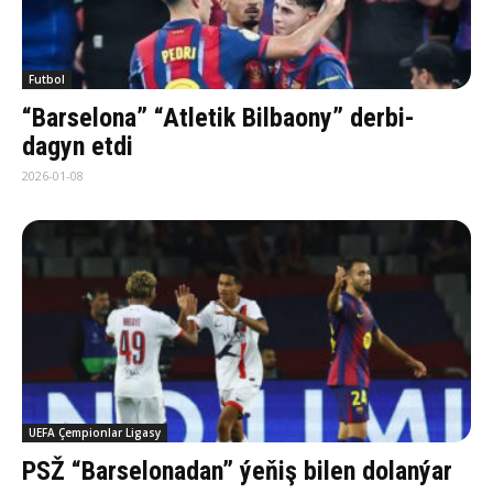
Futbol
“Barselona” “Atletik Bilbaony” derbi-
dagyn etdi
2026-01-08
UEFA Çempionlar Ligasy
PSŽ “Barselonadan” ýeňiş bilen dolanýar