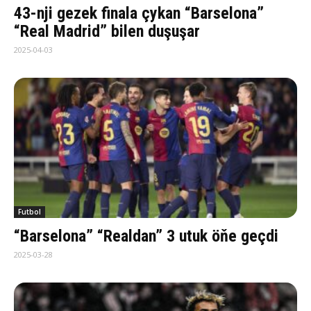
43-nji gezek finala çykan “Barselona”
“Real Madrid” bilen duşuşar
2025-04-03
Futbol
“Barselona” “Realdan” 3 utuk öňe geçdi
2025-03-28