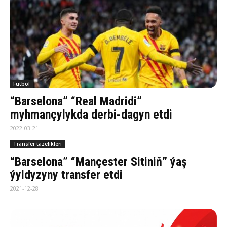
Futbol
“Barselona” “Real Madridi”
myhmançylykda derbi-dagyn etdi
2022-03-21
Transfer täzelikleri
“Barselona” “Mançester Sitiniň” ýaş
ýyldyzyny transfer etdi
2021-12-28