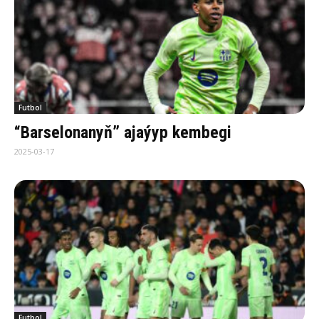
Futbol
“Barselonanyň” ajaýyp kembegi
2025-03-17
Futbol