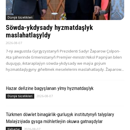
Dünýä täzelikleri
Söwda-ykdysady hyzmatdaşlyk
maslahatlaşyldy
2026-08-07
7-nji awgustda Gyrgyzystanyň Prezidenti Sadyr Žaparow Çolpon-
Ata şäherinde Ermenistanyň Premýer-ministri Nikol Paşinýan bilen
duşuşyp, ikitaraplaýyn söwda-ykdysady we maýa goýum
hyzmatdaşlygyny giňeltmek meselelerini maslahatlaşdy. Žaparow...
Hazar deňzine bagyşlanan ylmy hyzmatdaşlyk
2026-08-07
Dünýä täzelikleri
Türkmen döwlet binagärlik-gurluşyk institutynyň talyplary
Malaýziýada gysga möhletleýin okuwa gatnaşdylar
2026-08-07
Habarlar