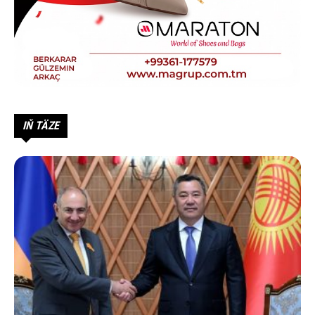
IŇ TÄZE