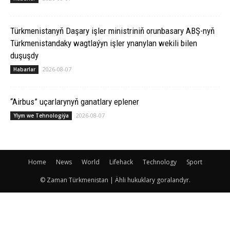
Türkmenistanyň Daşary işler ministriniň orunbasary ABŞ-nyň
Türkmenistandaky wagtlaýyn işler ynanylan wekili bilen
duşuşdy
2026-08-07
Habarlar
“Airbus” uçarlarynyň ganatlary eplener
2026-08-07
Ylym we Tehnologiýa
Home
News
World
Lifehack
Technology
Sport
© Zaman Türkmenistan | Ähli hukuklary goralandyr.