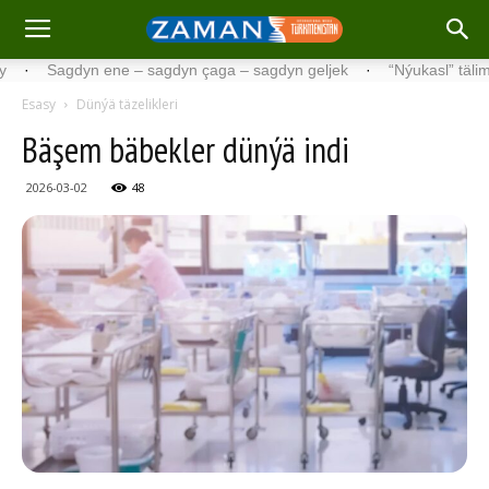
Sagdyn ene – sagdyn çaga – sagdyn geljek
·
“Nýukasl” tälimçisini t
Esasy
Dünýä täzelikleri
Bäşem bäbekler dünýä indi
2026-03-02
48