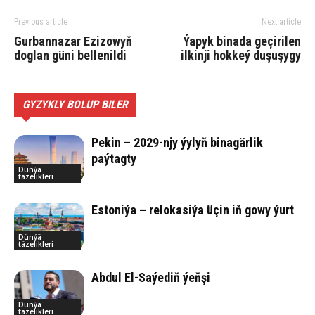
Previous article
Next article
Gurbannazar Ezizowyň
Ýapyk binada geçirilen
doglan güni bellenildi
ilkinji hokkeý duşuşygy
GYZYKLY BOLUP BILER
Pekin – 2029-njy ýylyň binagärlik
paýtagty
Dünýä
täzelikleri
Estoniýa – relokasiýa üçin iň gowy ýurt
Dünýä
täzelikleri
Abdul El-Saýediň ýeňşi
Dünýä
täzelikleri