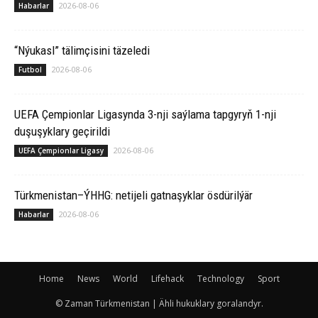
2026-08-06
Habarlar
“Nýukasl” tälimçisini täzeledi
2026-08-06
Futbol
UEFA Çempionlar Ligasynda 3-nji saýlama tapgyryň 1-nji
duşuşyklary geçirildi
2026-08-06
UEFA Çempionlar Ligasy
Türkmenistan–ÝHHG: netijeli gatnaşyklar ösdürilýär
2026-08-06
Habarlar
Home
News
World
Lifehack
Technology
Sport
© Zaman Türkmenistan | Ähli hukuklary goralandyr.