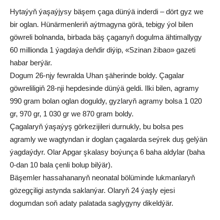
Hytaýyň ýaşaýjysy bäşem çaga dünýä inderdi – dört gyz we
bir oglan. Hünärmenleriň aýtmagyna görä, tebigy ýol bilen
göwreli bolnanda, birbada bäş çaganyň dogulma ähtimallygy
60 millionda 1 ýagdaýa deňdir diýip, «Szinan žibao» gazeti
habar berýär.
Dogum 26-njy fewralda Uhan şäherinde boldy. Çagalar
göwreliligiň 28-nji hepdesinde dünýä geldi. Ilki bilen, agramy
990 gram bolan oglan doguldy, gyzlaryň agramy bolsa 1 020
gr, 970 gr, 1 030 gr we 870 gram boldy.
Çagalaryň ýaşaýyş görkezijileri durnukly, bu bolsa pes
agramly we wagtyndan ir doglan çagalarda seýrek duş gelýän
ýagdaýdyr. Olar Apgar şkalasy boýunça 6 baha aldylar (baha
0-dan 10 bala çenli bolup bilýär).
Bäşemler hassahananyň neonatal bölüminde lukmanlaryň
gözegçiligi astynda saklanýar. Olaryň 24 ýaşly ejesi
dogumdan soň adaty palatada saglygyny dikeldýär.