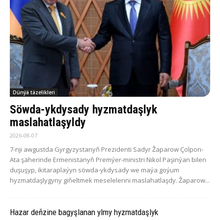
Dünýä täzelikleri
Söwda-ykdysady hyzmatdaşlyk
maslahatlaşyldy
2026-08-07
7-nji awgustda Gyrgyzystanyň Prezidenti Sadyr Žaparow Çolpon-
Ata şäherinde Ermenistanyň Premýer-ministri Nikol Paşinýan bilen
duşuşyp, ikitaraplaýyn söwda-ykdysady we maýa goýum
hyzmatdaşlygyny giňeltmek meselelerini maslahatlaşdy. Žaparow...
Hazar deňzine bagyşlanan ylmy hyzmatdaşlyk