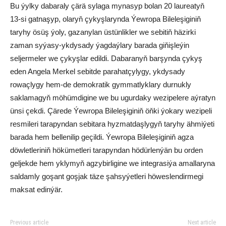
Bu ýylky dabaraly çärä sylaga mynasyp bolan 20 laureatyň
13-si gatnaşyp, olaryň çykyşlarynda Ýewropa Bileleşiginiň
taryhy ösüş ýoly, gazanylan üstünlikler we sebitiň häzirki
zaman syýasy-ykdysady ýagdaýlary barada giňişleýin
seljermeler we çykyşlar edildi. Dabaranyň barşynda çykyş
eden Angela Merkel sebitde parahatçylygy, ykdysady
rowaçlygy hem-de demokratik gymmatlyklary durnukly
saklamagyň möhümdigine we bu ugurdaky wezipelere aýratyn
ünsi çekdi. Çärede Ýewropa Bileleşiginiň öňki ýokary wezipeli
resmileri tarapyndan sebitara hyzmatdaşlygyň taryhy ähmiýeti
barada hem bellenilip geçildi. Ýewropa Bileleşiginiň agza
döwletleriniň hökümetleri tarapyndan hödürlenýän bu orden
geljekde hem yklymyň agzybirligine we integrasiýa amallaryna
saldamly goşant goşjak täze şahsyýetleri höweslendirmegi
maksat edinýär.
Previous article
Next article