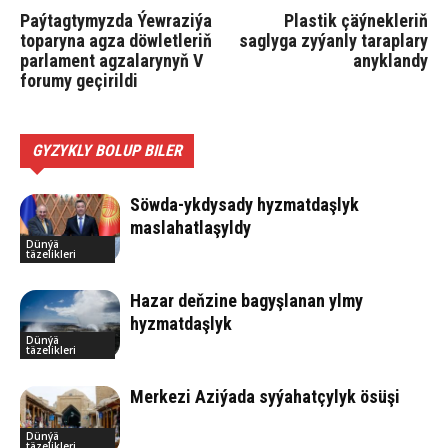
Paýtagtymyzda Ýewraziýa
Plastik çäýnekleriň
toparyna agza döwletleriň
saglyga zyýanly taraplary
parlament agzalarynyň V
anyklandy
forumy geçirildi
GYZYKLY BOLUP BILER
Söwda-ykdysady hyzmatdaşlyk
maslahatlaşyldy
Dünýä
täzelikleri
Hazar deňzine bagyşlanan ylmy
hyzmatdaşlyk
Dünýä
täzelikleri
Merkezi Aziýada syýahatçylyk ösüşi
Dünýä
täzelikleri