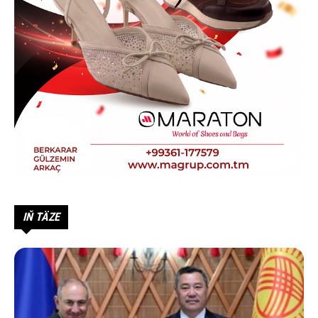
IŇ TÄZE