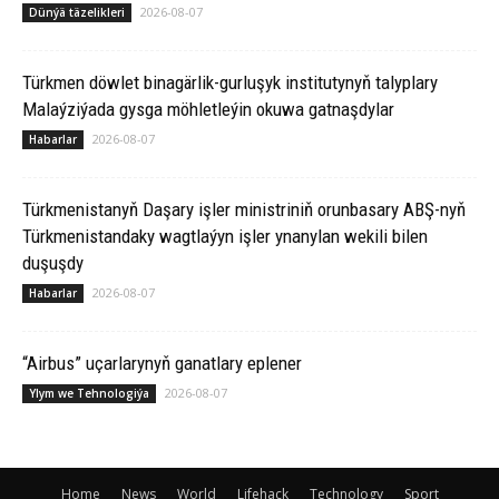
2026-08-07
Dünýä täzelikleri
Türkmen döwlet binagärlik-gurluşyk institutynyň talyplary
Malaýziýada gysga möhletleýin okuwa gatnaşdylar
2026-08-07
Habarlar
Türkmenistanyň Daşary işler ministriniň orunbasary ABŞ-nyň
Türkmenistandaky wagtlaýyn işler ynanylan wekili bilen
duşuşdy
2026-08-07
Habarlar
“Airbus” uçarlarynyň ganatlary eplener
2026-08-07
Ylym we Tehnologiýa
Home
News
World
Lifehack
Technology
Sport