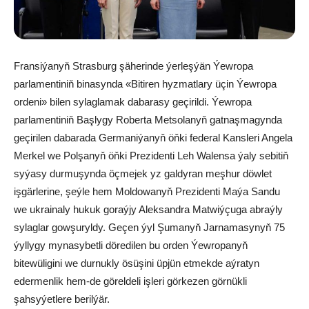
Fransiýanyň Strasburg şäherinde ýerleşýän Ýewropa
parlamentiniň binasynda «Bitiren hyzmatlary üçin Ýewropa
ordeni» bilen sylaglamak dabarasy geçirildi. Ýewropa
parlamentiniň Başlygy Roberta Metsolanyň gatnaşmagynda
geçirilen dabarada Germaniýanyň öňki federal Kansleri Angela
Merkel we Polşanyň öňki Prezidenti Leh Walensa ýaly sebitiň
syýasy durmuşynda öçmejek yz galdyran meşhur döwlet
işgärlerine, şeýle hem Moldowanyň Prezidenti Maýa Sandu
we ukrainaly hukuk goraýjy Aleksandra Matwiýçuga abraýly
sylaglar gowşuryldy. Geçen ýyl Şumanyň Jarnamasynyň 75
ýyllygy mynasybetli döredilen bu orden Ýewropanyň
bitewüligini we durnukly ösüşini üpjün etmekde aýratyn
edermenlik hem-de göreldeli işleri görkezen görnükli
şahsyýetlere berilýär.