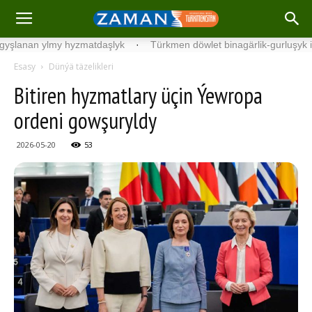
n ylmy hyzmatdaşlyk
·
Türkmen döwlet binagärlik-gurluşyk institut
Esasy
Dünýä täzelikleri
Bitiren hyzmatlary üçin Ýewropa
ordeni gowşuryldy
2026-05-20
53