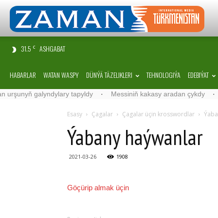
31.5
ASHGABAT
C
HABARLAR
WATAN WASPY
DÜNÝÄ TÄZELIKLERI
TEHNOLOGIÝA
EDEBIÝAT
unyň galyndylary tapyldy
·
Messiniň kakasy aradan çykdy
·
Belgi
Esasy
Çagalar
Çagalar üçin krosswordlar
Ýaba
Ýabany haýwanlar
2021-03-26
1908
Göçürip almak üçin