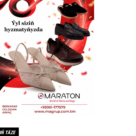
IŇ TÄZE