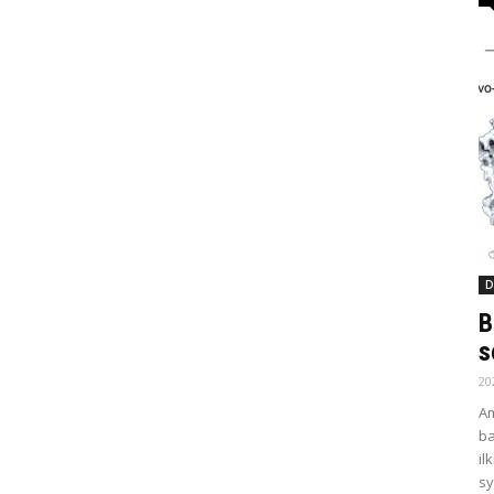
D
B
s
20
Am
ba
il
sy