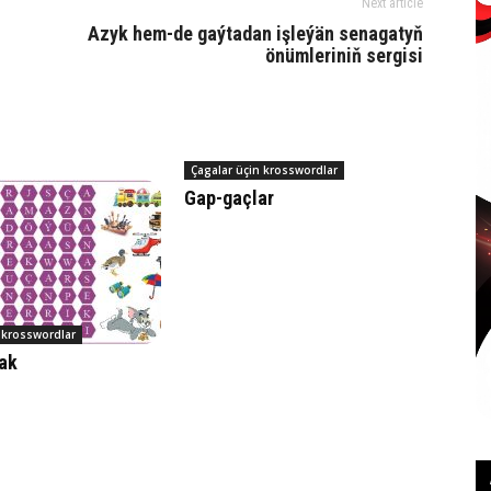
Next article
Azyk hem-de gaýtadan işleýän senagatyň
önümleriniň sergisi
Çagalar üçin krosswordlar
Gap-gaçlar
 krosswordlar
ak