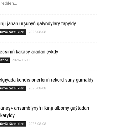
redilen...
inji jahan urşunyň galyndylary tapyldy
2026-08-08
ünýä täzelikleri
essiniň kakasy aradan çykdy
2026-08-08
utbol
lgiýada kondisionerleriň rekord sany gurnaldy
2026-08-08
ünýä täzelikleri
üneş» ansamblynyň ilkinji albomy gaýtadan
karyldy
2026-08-08
ünýä täzelikleri