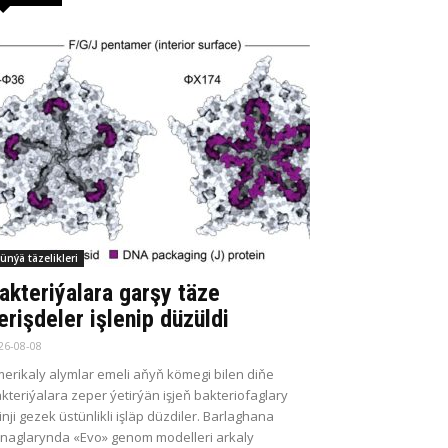
ünýä täzelikleri
akteriýalara garşy täze
erişdeler işlenip düzüldi
26-08-08
erikaly alymlar emeli aňyň kömegi bilen diňe
kteriýalara zeper ýetirýän işjeň bakteriofaglary
kinji gezek üstünlikli işläp düzdiler. Barlaghana
naglarynda «Evo» genom modelleri arkaly