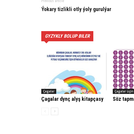
Previous article
Ýo­ka­ry tiz­lik­li ot­ly ýo­ly gur­ulýar
GYZYKLY BOLUP BILER
Çagalar
Çagalar üçin
Çagalar dynç alyş kitapçasy
Söz tapm