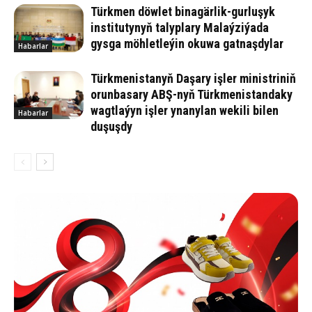
Türkmen döwlet binagärlik-gurluşyk
institutynyň talyplary Malaýziýada
gysga möhletleýin okuwa gatnaşdylar
Habarlar
Türkmenistanyň Daşary işler ministriniň
orunbasary ABŞ-nyň Türkmenistandaky
wagtlaýyn işler ynanylan wekili bilen
Habarlar
duşuşdy