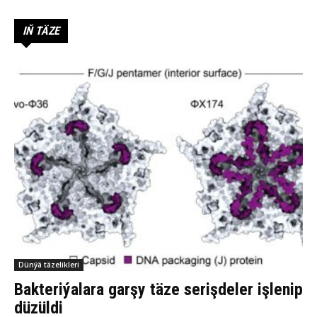
IŇ TÄZE
Dünýä täzelikleri
Bakteriýalara garşy täze serişdeler işlenip
düzüldi