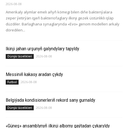
2026-08-08
Amerikaly alymlar emeli aňyň kömegi bilen diňe bakteriýalara
zeper ýetirýän işjeň bakteriofaglary ilkinji gezek üstünlikli işläp
düzdiler. Barlaghana synaglarynda «Evo» genom modelleri arkaly
döredilen...
Ikinji jahan urşunyň galyndylary tapyldy
2026-08-08
Dünýä täzelikleri
Messiniň kakasy aradan çykdy
2026-08-08
Futbol
Belgiýada kondisionerleriň rekord sany gurnaldy
2026-08-08
Dünýä täzelikleri
«Güneş» ansamblynyň ilkinji albomy gaýtadan çykaryldy