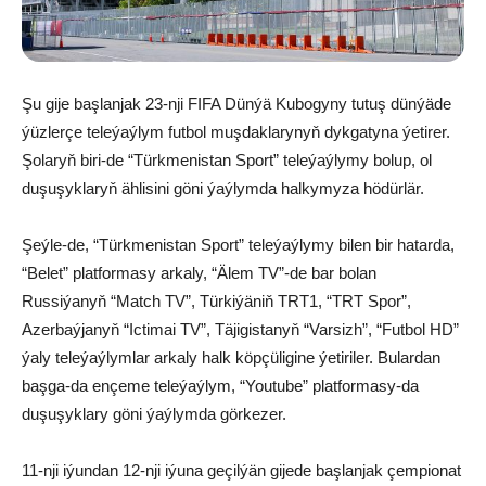
Şu gije başlanjak 23-nji FIFA Dünýä Kubogyny tutuş dünýäde
ýüzlerçe teleýaýlym futbol muşdaklarynyň dykgatyna ýetirer.
Şolaryň biri-de “Türkmenistan Sport” teleýaýlymy bolup, ol
duşuşyklaryň ählisini göni ýaýlymda halkymyza hödürlär.
Şeýle-de, “Türkmenistan Sport” teleýaýlymy bilen bir hatarda,
“Belet” platformasy arkaly, “Älem TV”-de bar bolan
Russiýanyň “Match TV”, Türkiýäniň TRT1, “TRT Spor”,
Azerbaýjanyň “Ictimai TV”, Täjigistanyň “Varsizh”, “Futbol HD”
ýaly teleýaýlymlar arkaly halk köpçüligine ýetiriler. Bulardan
başga-da ençeme teleýaýlym, “Youtube” platformasy-da
duşuşyklary göni ýaýlymda görkezer.
11-nji iýundan 12-nji iýuna geçilýän gijede başlanjak çempionat