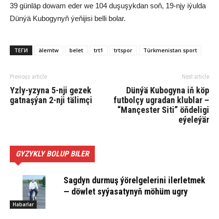
39 günläp dowam eder we 104 duşuşykdan soň, 19-njy iýulda
Dünýä Kubogynyň ýeňijisi belli bolar.
ТЕГИ
älemtw
belet
trt1
trtspor
Türkmenistan sport
Previous article
Next article
Yzly-yzyna 5-nji gezek
Dünýä Kubogyna iň köp
gatnaşýan 2-nji tälimçi
futbolçy ugradan klublar –
“Mançester Siti” öňdeligi
eýeleýär
GYZYKLY BOLUP BILER
Sagdyn durmuş ýörelgelerini ilerletmek
— döwlet syýasatynyň möhüm ugry
Habarlar